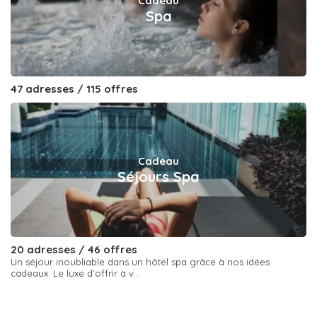
Cadeau
Spa
47 adresses / 115 offres
Cadeau
Séjours Spa
20 adresses / 46 offres
Un séjour inoubliable dans un hôtel spa grâce à nos idées
cadeaux. Le luxe d'offrir à v...