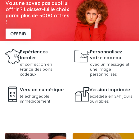
Vous ne savez pas quoi lui
offrir ? Laissez-lui le choix
parmi plus de 5000 offres
!
OFFRIR
Expériences
Personnalisez
locales
votre cadeau
et confection en
avec un message et
France des bons
une image
cadeaux
personnalisés
Version numérique
Version imprimée
téléchargeable
expédiée en 24h jours
immédiatement
ouvrables