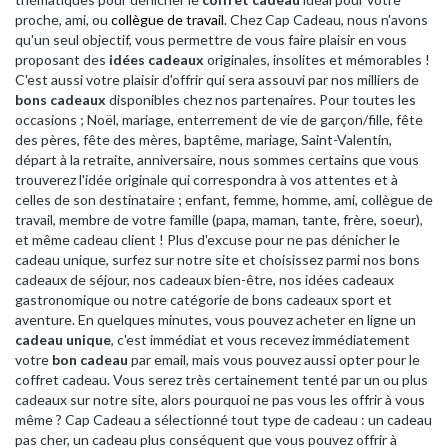
proche, ami, ou
collègue de travail
. Chez Cap Cadeau, nous n'avons
qu'un seul objectif, vous permettre de vous faire plaisir en vous
proposant des
idées cadeaux
originales, insolites et mémorables !
C'est aussi votre plaisir d'offrir qui sera assouvi par nos milliers de
bons cadeaux
disponibles chez nos partenaires. Pour toutes les
occasions ; Noël, mariage, enterrement de vie de garçon/fille, fête
des pères, fête des mères, baptême, mariage, Saint-Valentin,
départ à la retraite, anniversaire, nous sommes certains que vous
trouverez l'idée originale qui correspondra à vos attentes et à
celles de son destinataire ; enfant, femme, homme, ami, collègue de
travail, membre de votre famille (papa, maman, tante, frère, soeur),
et même cadeau client ! Plus d'excuse pour ne pas dénicher le
cadeau unique, surfez sur notre site et choisissez parmi nos bons
cadeaux de séjour, nos cadeaux bien-être, nos idées cadeaux
gastronomique ou notre catégorie de bons cadeaux sport et
aventure. En quelques minutes, vous pouvez acheter en ligne un
cadeau unique
, c'est immédiat et vous recevez immédiatement
votre
bon cadeau
par email, mais vous pouvez aussi opter pour le
coffret cadeau. Vous serez très certainement tenté par un ou plus
cadeaux sur notre site, alors pourquoi ne pas vous les offrir à vous
même ? Cap Cadeau a sélectionné tout type de cadeau : un cadeau
pas cher, un cadeau plus conséquent que vous pouvez offrir à