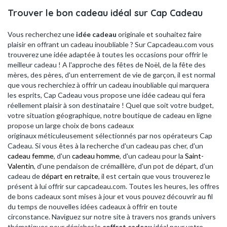
Trouver le bon cadeau idéal sur Cap Cadeau
Vous recherchez une
idée cadeau
originale et souhaitez faire
plaisir en offrant un cadeau inoubliable ? Sur Capcadeau.com vous
trouverez une idée adaptée à toutes les occasions pour offrir le
meilleur cadeau ! A l'approche des fêtes de Noël, de la fête des
mères, des pères, d'un enterrement de vie de garçon, il est normal
que vous recherchiez à offrir un cadeau inoubliable qui marquera
les esprits, Cap Cadeau vous propose une idée cadeau qui fera
réellement plaisir à son destinataire ! Quel que soit votre budget,
votre situation géographique, notre boutique de cadeau en ligne
propose un large choix de bons cadeaux
originaux méticuleusement sélectionnés par nos opérateurs Cap
Cadeau. Si vous êtes à la recherche d'un cadeau pas cher, d'un
cadeau femme
, d'un
cadeau homme
, d'un cadeau pour la
Saint-
Valentin
, d'une pendaison de crémaillère, d'un pot de départ, d'un
cadeau de
départ en retraite
, il est certain que vous trouverez le
présent à lui offrir sur capcadeau.com. Toutes les heures, les offres
de bons cadeaux sont mises à jour et vous pouvez découvrir au fil
du temps de nouvelles idées cadeaux à offrir en toute
circonstance. Naviguez sur notre site à travers nos grands univers
thématiques pour dénicher le
coffret cadeau
idéal pour votre