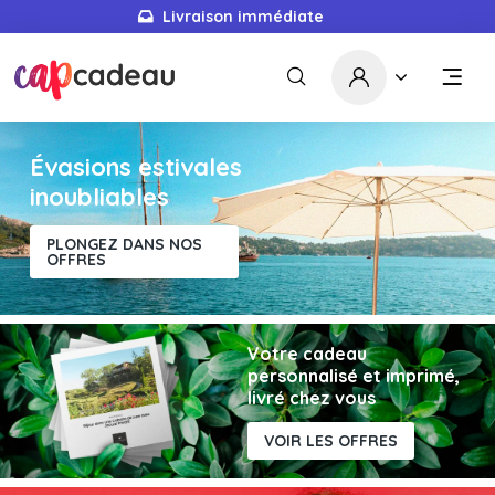
Livraison immédiate
5680
idées cadeaux
Évasions estivales
inoubliables
PLONGEZ DANS NOS
OFFRES
Votre cadeau
personnalisé et imprimé,
livré chez vous
VOIR LES OFFRES