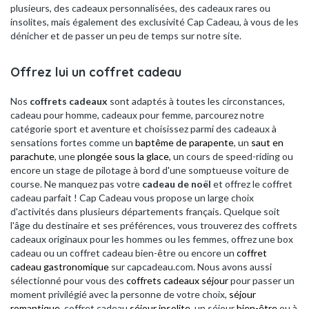
plusieurs, des cadeaux personnalisées, des cadeaux rares ou
insolites, mais également des exclusivité Cap Cadeau, à vous de les
dénicher et de passer un peu de temps sur notre site.
Offrez lui un coffret cadeau
Nos
coffrets cadeaux
sont adaptés à toutes les circonstances,
cadeau pour homme, cadeaux pour femme, parcourez notre
catégorie sport et aventure et choisissez parmi des cadeaux à
sensations fortes comme un
baptême de parapente
, un
saut en
parachute
, une
plongée sous la glace
, un cours de speed-riding ou
encore un stage de pilotage à bord d'une somptueuse voiture de
course. Ne manquez pas votre
cadeau de noël
et offrez le coffret
cadeau parfait ! Cap Cadeau vous propose un large choix
d'activités dans plusieurs départements français. Quelque soit
l'âge du destinaire et ses préférences, vous trouverez des coffrets
cadeaux originaux pour les hommes ou les femmes, offrez une box
cadeau ou un coffret cadeau bien-être ou encore un
coffret
cadeau gastronomique
sur capcadeau.com. Nous avons aussi
sélectionné pour vous des
coffrets cadeaux séjour
pour passer un
moment privilégié avec la personne de votre choix,
séjour
romantique
, coffret cadeau
séjour insolite
, un séjour
bien-être
ou à