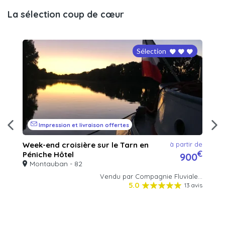
La sélection coup de cœur
Sélection
Impression et livraison offertes
ir de
Week-end croisière sur le Tarn en 
à partir de
BA
€
€
Péniche Hôtel
V
93
900
Montauban - 82
Vendu par Compagnie Fluviale...
5.0
13 avis
ouge