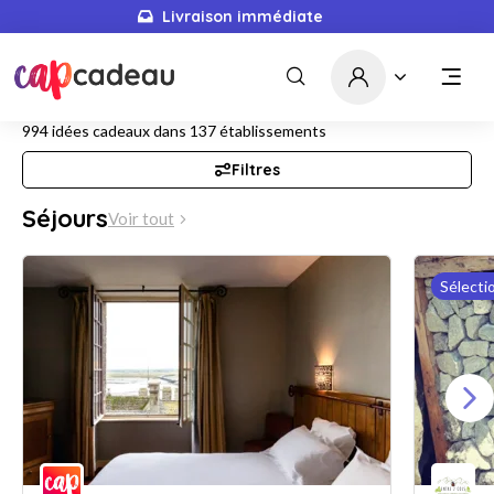
Livraison immédiate
994
idées cadeaux dans
137
établissements
Filtres
Séjours
Voir tout
Sélecti