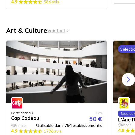
4.9
586 avis
Art & Culture
Voir tout
Sélecti
Carte cadeau
Dès
Spectacl
Cap Cadeau
50 €
L’Âne 
Utilisable dans
784
établissements
Rhône
France
4.8
4.9
1796 avis