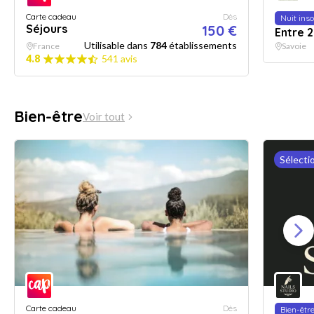
Carte cadeau
Dès
Nuit inso
Séjours
150 €
Entre 2
Utilisable dans
784
établissements
France
Savoie
4.8
541 avis
Bien-être
Voir tout
Sélecti
Carte cadeau
Dès
Bien-êtr