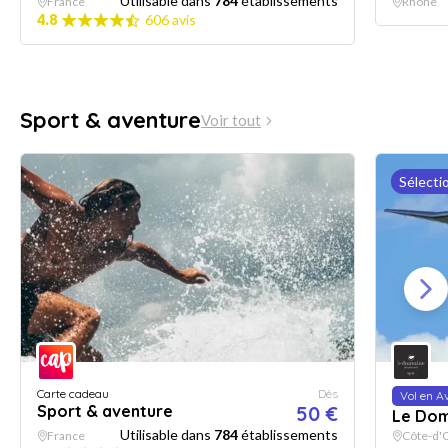
Utilisable dans
784
établissements
France
Rhône
4.8
606 avis
Sport & aventure
Voir tout
Sélecti
Carte cadeau
Dès
Vol en A
Sport & aventure
50 €
Le Dom
Utilisable dans
784
établissements
France
Côte-d'