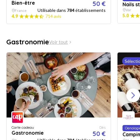
Bien-être
50 €
Nails s
Utilisable dans
784
établissements
Var
France
5.0
4.9
714 avis
Gastronomie
Voir tout
Sélecti
Carte cadeau
Dès
Oenologi
Gastronomie
50 €
Campin