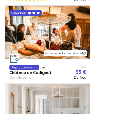
Sélection
Impression et livraison offertes
Dès
Repas gourmands
avec
35 €
Château de Codignat
2
offres
Puy-de-Dôme