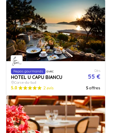
Dès
Repas gourmands
avec
55 €
HOTEL U CAPU BIANCU
Corse-du-Sud
5.0
2 avis
5
offres