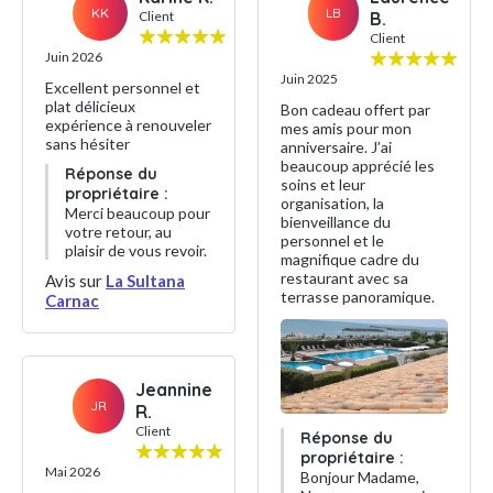
KK
LB
Client
B.
Client
Juin 2026
Juin 2025
Excellent personnel et
plat délicieux
Bon cadeau offert par
expérience à renouveler
mes amis pour mon
sans hésiter
anniversaire. J’ai
beaucoup apprécié les
Réponse du
soins et leur
propriétaire :
organisation, la
Merci beaucoup pour
bienveillance du
votre retour, au
personnel et le
plaisir de vous revoir.
magnifique cadre du
restaurant avec sa
Avis sur
La Sultana
terrasse panoramique.
Carnac
Jeannine
JR
R.
Client
Réponse du
propriétaire :
Mai 2026
Bonjour Madame,