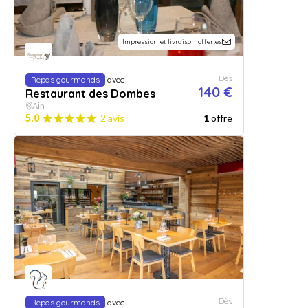
Impression et livraison offertes
Dès
Repas gourmands
avec
140 €
Restaurant des Dombes
Ain
5.0
2 avis
1
offre
Dès
Repas gourmands
avec