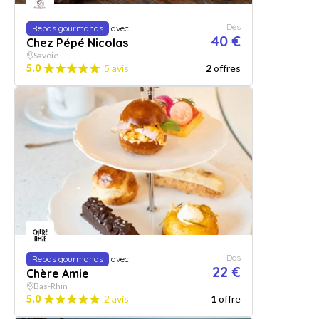
Dès
Repas gourmands
avec
40 €
Chez Pépé Nicolas
Savoie
5.0
5 avis
2
offres
Dès
Repas gourmands
avec
22 €
Chère Amie
Bas-Rhin
5.0
2 avis
1
offre