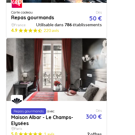
Carte cadeau
Dès
Repas gourmands
50 €
Utilisable dans
786
établissements
France
4.9
220 avis
Dès
Repas gourmands
avec
300 €
Maison Albar - Le Champs-
Elysées
Paris
5.0
1 avis
2
offres