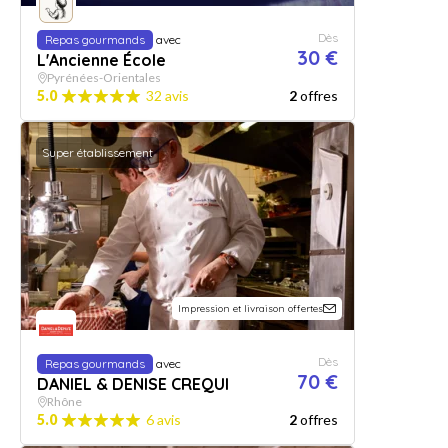
Dès
Repas gourmands
avec
30 €
L'Ancienne École
Pyrénées-Orientales
5.0
32 avis
2
offres
Super établissement
Impression et livraison offertes
Dès
Repas gourmands
avec
70 €
DANIEL & DENISE CREQUI
Rhône
5.0
6 avis
2
offres