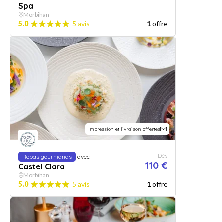
Spa
Morbihan
5.0
5 avis
1
offre
Impression et livraison offertes
Dès
Repas gourmands
avec
110 €
Castel Clara
Morbihan
5.0
5 avis
1
offre