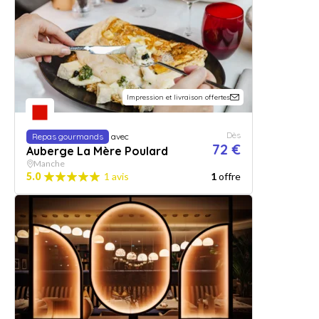
Impression et livraison offertes
Dès
Repas gourmands
avec
72 €
Auberge La Mère Poulard
Manche
5.0
1 avis
1
offre