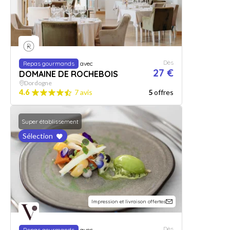
Dès
Repas gourmands
avec
27 €
DOMAINE DE ROCHEBOIS
Dordogne
4.6
7 avis
5
offres
Super établissement
Sélection
Impression et livraison offertes
Dès
Repas gourmands
avec