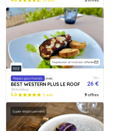
Impression et livraison offertes
Dès
Repas gourmands
avec
26 €
BEST WESTERN PLUS LE ROOF
Morbihan
5.0
1 avis
9
offres
Super établissement