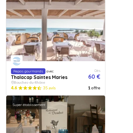
Dès
Repas gourmands
avec
60 €
Thalacap Saintes Maries
Bouches-du-Rhône
4.6
35 avis
1
offre
Super établissement