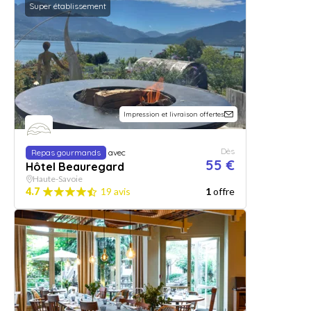
Super établissement
Impression et livraison offertes
Dès
Repas gourmands
avec
55 €
Hôtel Beauregard
Haute-Savoie
4.7
19 avis
1
offre