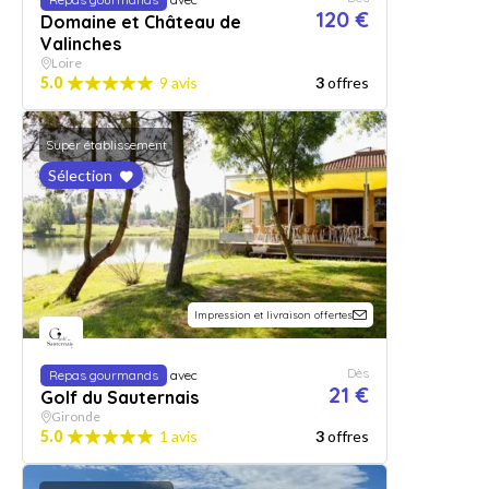
120 €
Domaine et Château de
Valinches
Loire
5.0
9 avis
3
offres
Super établissement
Sélection
Impression et livraison offertes
Dès
Repas gourmands
avec
21 €
Golf du Sauternais
Gironde
5.0
1 avis
3
offres