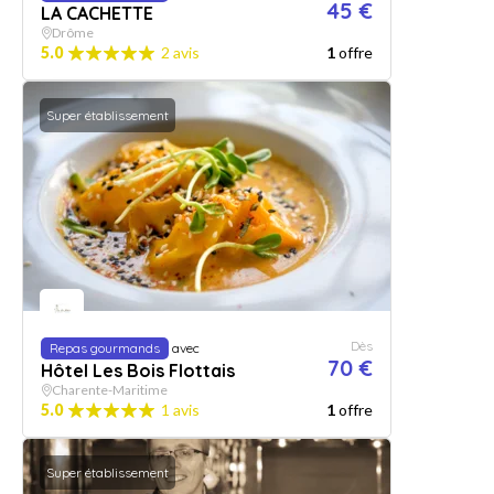
45 €
LA CACHETTE
Drôme
5.0
2 avis
1
offre
Super établissement
Dès
Repas gourmands
avec
70 €
Hôtel Les Bois Flottais
Charente-Maritime
5.0
1 avis
1
offre
Super établissement