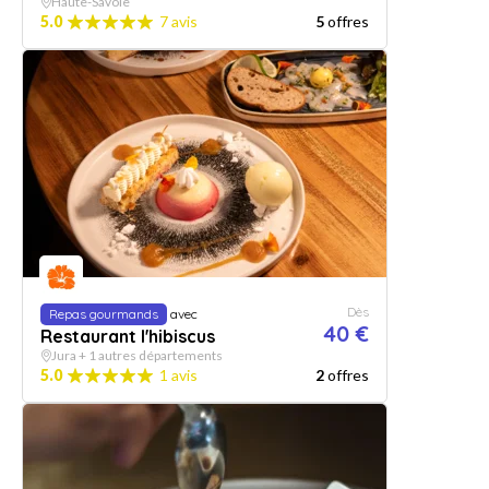
Haute-Savoie
5.0
7 avis
5
offres
Dès
Repas gourmands
avec
40 €
Restaurant l'hibiscus
Jura + 1 autres départements
5.0
1 avis
2
offres