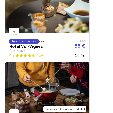
Dès
Repas gourmands
avec
55 €
Hôtel Val-Vignes
Haut-Rhin
4.9
4 avis
1
offre
Impression et livraison offertes