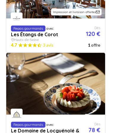
Impression et livraison offertes
Dès
Repas gourmands
avec
120 €
Les Étangs de Corot
Hauts-de-Seine
4.7
3 avis
1
offre
Dès
Repas gourmands
avec
78 €
Le Domaine de Locguénolé &