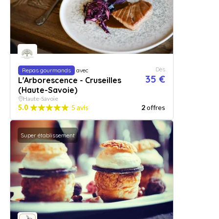
Dès
Repas gourmands
avec
35 €
L'Arborescence - Cruseilles
(Haute-Savoie)
Haute-Savoie
5.0
5 avis
2
offres
Super établissement