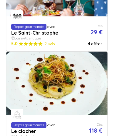
Dès
Repas gourmands
avec
29 €
Le Saint-Christophe
Loire-Atlantique
5.0
2 avis
4
offres
Dès
Repas gourmands
avec
118 €
Le clocher