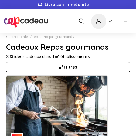
Livraison immédiate
Gastronomie
Repas
Repas gourmands
Cadeaux Repas gourmands
233
idées cadeaux dans
166
établissements
Filtres