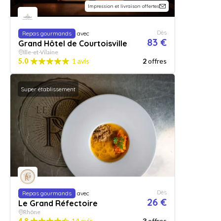
Impression et livraison offertes
Dès
Repas gourmands
avec
83 €
Grand Hôtel de Courtoisville
Ille-et-Vilaine
5.0
1 avis
2
offres
Super établissement
Dès
Repas gourmands
avec
26 €
Le Grand Réfectoire
Rhône
4.8
14 avis
3
offres