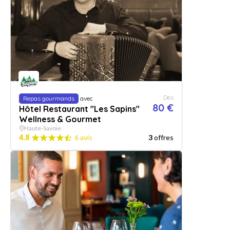
Dès
Repas gourmands
avec
80 €
Hôtel Restaurant "Les Sapins"
Wellness & Gourmet
Haute-Savoie
4.8
6 avis
3
offres