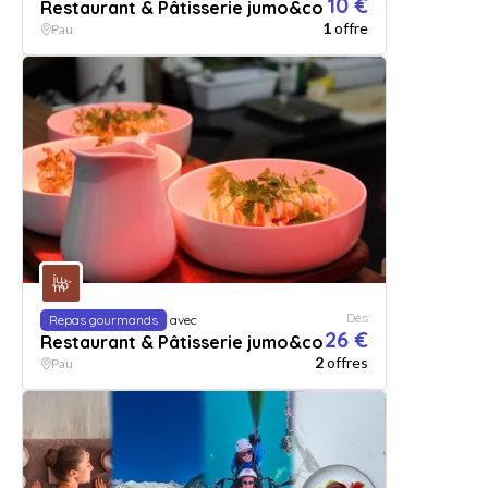
10 €
Restaurant & Pâtisserie jumo&co
1
offre
Pau
Dès
Repas gourmands
avec
26 €
Restaurant & Pâtisserie jumo&co
2
offres
Pau