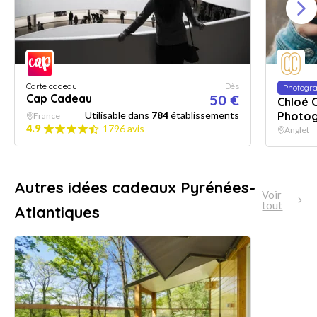
Carte cadeau
Dès
Photogra
Cap Cadeau
50 €
Chloé C
Utilisable dans
784
établissements
Photog
France
4.9
1796 avis
Anglet
Autres idées cadeaux Pyrénées-
Voir
tout
Atlantiques