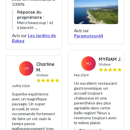
1000%
Réponse du
propriétaire :
Merci beaucoup ! et
à bientôt ...
Avis sur
Avis sur
Les Jardins de
Paramoteur64
Bakea
MYRIAM J.
MJ
Charline
Visiteur
CM
M.
Mai 2024
Visiteur
Un excellent restaurant
Juillet 2026
gastronomique, un
accueil toujours
Superbe expérience
chaleureux et une
avec un magnifique
parenthèse des plus
paysage. Un super
agréable dans cette
accueil, je vous
belle region! Nous y
recommande fortement
revenons toujours avec
de faire un vol, mais le
le même plaisir.
temps passe
malheureusement trop