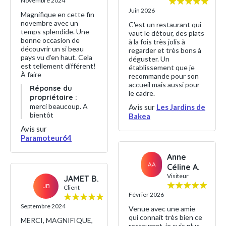
Novembre 2024
Juin 2026
Magnifique en cette fin
novembre avec un
C'est un restaurant qui
temps splendide. Une
vaut le détour, des plats
bonne occasion de
à la fois très jolis à
découvrir un si beau
regarder et très bons à
pays vu d’en haut. Cela
déguster. Un
est tellement différent!
établissement que je
À faire
recommande pour son
accueil mais aussi pour
Réponse du
le cadre.
propriétaire :
merci beaucoup. A
Avis sur
Les Jardins de
bientôt
Bakea
Avis sur
Paramoteur64
Anne
AA
Céline A.
Visiteur
JAMET B.
JB
Client
Février 2026
Septembre 2024
Venue avec une amie
qui connait très bien ce
MERCI, MAGNIFIQUE,
restaurant, je suis plus