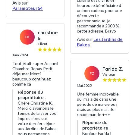
cuisine est divine et
Avis sur
heureuse bénéficiaire d
Paramoteur64
un bon cadeau pour une
découverte
gastronomique, je
recommande à 2000 %
cette adresse. Bravo
christine
CK
k.
Avis sur
Les Jardins de
Client
Bakea
Juin 2024
Tout était super Accueil
Chambre Repas Petit
Farida Z.
déjeuner Merci
FZ
Visiteur
beaucoup continuez
comme ça
Mai 2025
Réponse du
Une femme incroyable
propriétaire :
qui m’a aidé dans une
Chère Christine K.,
période de ma vie ou j
Merci d'avoir pris le
étais au plus mal . Je
temps de laisser vos
recommande +++
impressions sur
Réponse du
votre dernier séjour
propriétaire :
aux Jardins de Bakea,
Bonjour Farida !
nous partageons