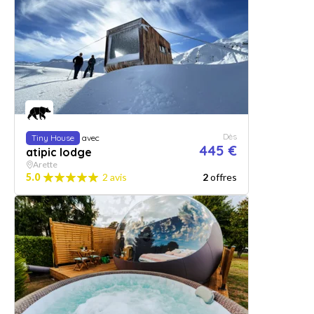
Dès
Tiny House
avec
445 €
atipic lodge
Arette
5.0
2 avis
2
offres