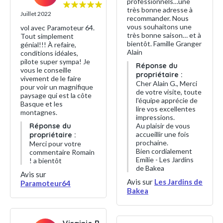
professionnels…une
très bonne adresse à
Juillet 2022
recommander. Nous
vous souhaitons une
vol avec Paramoteur 64.
très bonne saison… et à
Tout simplement
bientôt. Famille Granger
génial!!! À refaire,
Alain
conditions idéales,
pilote super sympa! Je
Réponse du
vous le conseille
propriétaire :
vivement de le faire
Cher Alain G., Merci
pour voir un magnifique
de votre visite, toute
paysage qui est la côte
l'équipe apprécie de
Basque et les
lire vos excellentes
montagnes.
impressions.
Réponse du
Au plaisir de vous
accueillir une fois
propriétaire :
prochaine.
Merci pour votre
Bien cordialement
commentaire Romain
Emilie - Les Jardins
! a bientôt
de Bakea
Avis sur
Avis sur
Les Jardins de
Paramoteur64
Bakea