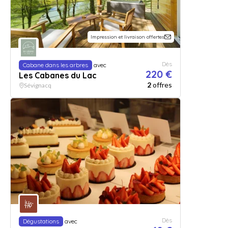
Impression et livraison offertes
Dès
Cabane dans les arbres
avec
220 €
Les Cabanes du Lac
2
offres
Sévignacq
Dès
Dégustations
avec