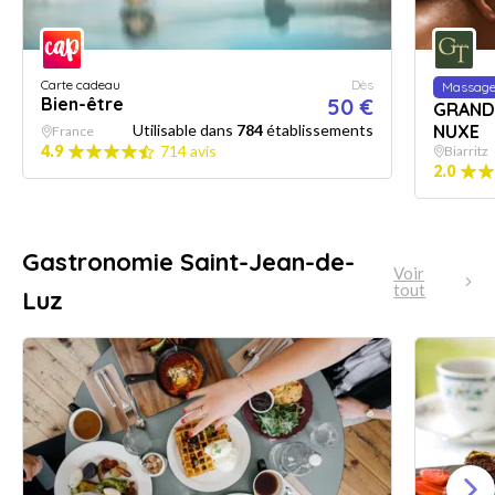
Carte cadeau
Dès
Massag
Bien-être
50 €
GRAND 
Utilisable dans
784
établissements
NUXE
France
4.9
714 avis
Biarritz
2.0
Gastronomie Saint-Jean-de-
Voir
tout
Luz