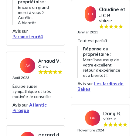
propriétaire :
Encore un grand
Claudine et
merci à vous 2
CB
J.C B.
Aurélie.
Visiteur
A bientôt
Avis sur
Janvier 2025
Paramoteur64
Tout est parfait
Réponse du
propriétaire :
Merci beaucoup de
Arnaud V.
votre excellent
AV
Client
retour d'expérience
et à bientôt !
Août 2023
Avis sur
Les Jardins de
Équipe super
Bakea
sympathique et très
motivée Je conseille
Avis sur
Atlantic
Pirogue
Dany R.
DR
Visiteur
Novembre 2024
gerard d.