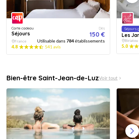
Carte cadeau
Dès
Séjours
Séjours
150 €
Les Ja
Utilisable dans
784
établissements
Biriatou
France
5.0
4.8
541 avis
Bien-être Saint-Jean-de-Luz
Voir tout