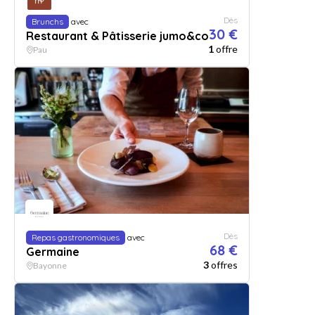
Dès
Brunchs
avec
30 €
Restaurant & Pâtisserie jumo&co
1
offre
Pau
Dès
Repas gastronomiques
avec
68 €
Germaine
3
offres
Bayonne