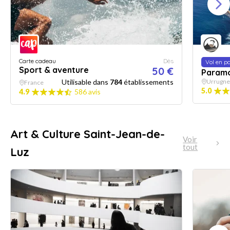
Carte cadeau
Dès
Vol en p
Sport & aventure
50 €
Param
Utilisable dans
784
établissements
Urrugne
France
5.0
4.9
586 avis
Art & Culture Saint-Jean-de-
Voir
tout
Luz