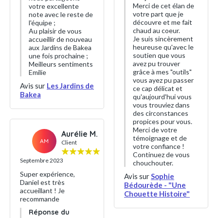
Merci de cet élan de
votre excellente
votre part que je
note avec le reste de
découvre et me fait
l'équipe ;
chaud au coeur.
Au plaisir de vous
Je suis sincèrement
accueillir de nouveau
heureuse qu'avec le
aux Jardins de Bakea
soutien que vous
une fois prochaine ;
avez pu trouver
Meilleurs sentiments
grâce à mes "outils"
Emilie
vous ayez pu passer
Avis sur
Les Jardins de
ce cap délicat et
Bakea
qu'aujourd'hui vous
vous trouviez dans
des circonstances
propices pour vous.
Merci de votre
Aurélie M.
témoignage et de
AM
Client
votre confiance !
Continuez de vous
Septembre 2023
chouchouter.
Super expérience,
Avis sur
Sophie
Daniel est très
Bédourède - "Une
accueillant ! Je
Chouette Histoire"
recommande
Réponse du