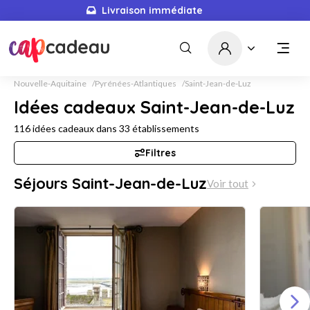
Livraison immédiate
5680
idées cadeaux
Nouvelle-Aquitaine
Pyrénées-Atlantiques
Saint-Jean-de-Luz
Idées cadeaux Saint-Jean-de-Luz
116
idées cadeaux dans
33
établissements
Filtres
Séjours Saint-Jean-de-Luz
Voir tout