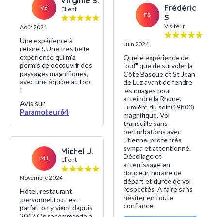
Virginie B.
Frédéric
VB
Client
FS
S.
Visiteur
Août 2021
Une expérience à
Juin 2024
refaire !. Une très belle
expérience qui m'a
Quelle expérience de
permis de découvrir des
"ouf" que de survoler la
paysages magnifiques,
Côte Basque et St Jean
avec une équipe au top
de Luz avant de fendre
!
les nuages pour
atteindre la Rhune.
Avis sur
Lumière du soir (19h00)
Paramoteur64
magnifique. Vol
tranquille sans
perturbations avec
Etienne, pilote très
sympa et attentionné.
Michel J.
Décollage et
MJ
Client
atterrissage en
douceur, horaire de
Novembre 2024
départ et durée de vol
respectés. A faire sans
Hôtel, restaurant
hésiter en toute
,personnel,tout est
confiance.
parfait on y vient depuis
2012 On recommande a