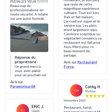
PLEIN LES YEUX !!!!!!!!!
que ravie de cette
Beaucoup de
magnifique expérience
professionnalisme en
culinaire. Tout est bon,
toute sécurité. A refaire
frais et fait maison.
sur une autre formule.
L'accueil est super et le
service top. Les plats
m'ont largement repu.
Carnivore sceptique ou
végétarien convaincu ce
restaurant est fait pour
tous. Merci pour ce
beau moment de
partage.
Réponse du
propriétaire :
Avis sur
Restaurant
Un grand merci à
Freya
vous. avec plaisir
pour un prochain vol
Avis sur
Paramoteur64
Cathy H.
CH
Visiteur
Novembre 2025
ERIC J.
Restaurant, hotel,
EJ
Client
personnel et surtout M.