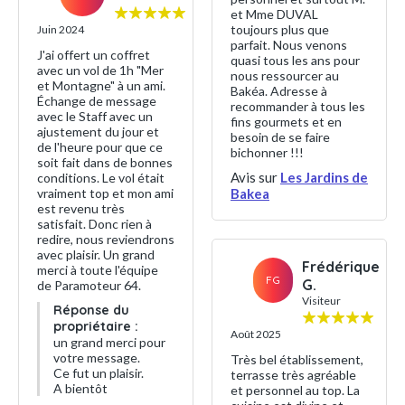
et Mme DUVAL
toujours plus que
Juin 2024
parfait. Nous venons
J'ai offert un coffret
quasi tous les ans pour
avec un vol de 1h "Mer
nous ressourcer au
et Montagne" à un ami.
Bakéa. Adresse à
Échange de message
recommander à tous les
avec le Staff avec un
fins gourmets et en
ajustement du jour et
besoin de se faire
de l'heure pour que ce
bichonner !!!
soit fait dans de bonnes
Avis sur
Les Jardins de
conditions. Le vol était
vraiment top et mon ami
Bakea
est revenu très
satisfait. Donc rien à
redire, nous reviendrons
avec plaisir. Un grand
Frédérique
merci à toute l'équipe
FG
G.
de Paramoteur 64.
Visiteur
Réponse du
propriétaire :
Août 2025
un grand merci pour
votre message.
Très bel établissement,
Ce fut un plaisir.
terrasse très agréable
A bientôt
et personnel au top. La