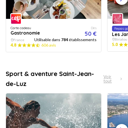
Carte cadeau
Dès
Repas g
Gastronomie
50 €
Les Ja
Utilisable dans
784
établissements
Biriatou
France
5.0
4.8
606 avis
Sport & aventure Saint-Jean-
Voir
tout
de-Luz