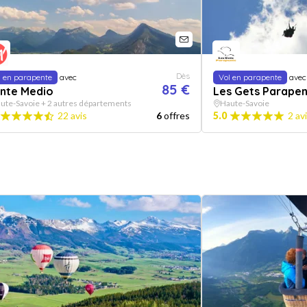
Dès
l en parapente
avec
Vol en parapente
avec
85 €
nte Medio
Les Gets Parape
ute-Savoie + 2 autres départements
Haute-Savoie
22 avis
6
offres
5.0
2 av