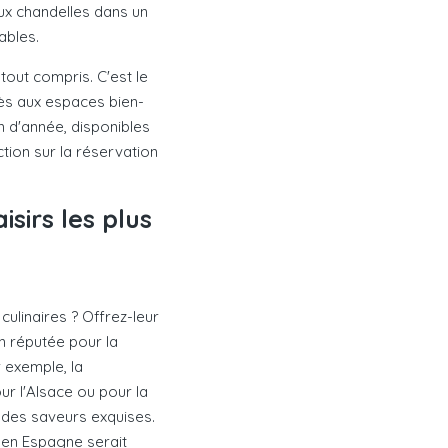
ux chandelles dans un
ables.
out compris. C'est le
ès aux espaces bien-
n d'année, disponibles
tion sur la réservation
sirs les plus
ulinaires ? Offrez-leur
n réputée pour la
 exemple, la
r l'Alsace ou pour la
 des saveurs exquises.
 en Espagne serait