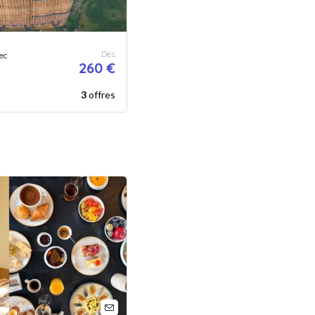
Dès
ec
260 €
3
offres