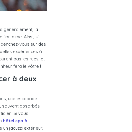
lus généralement, la
l'on aime. Ainsi, si
, penchez-vous sur des
belles expériences à
ourent pas les rues, et
heur fera le vôtre !
cer à deux
tions, une escapade
rs, souvent absorbés
idien. Si vous
un
hôtel spa à
 un jacuzzi extérieur,