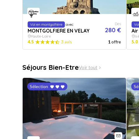
Dès
Vol en montgolfière
avec
Vo
280 €
MONTGOLFIERE EN VELAY
Air
Haute-Loire
Is
4.5
3 avis
1
offre
5.0
Séjours Bien-Etre
Voir tout
Sélection
Sé