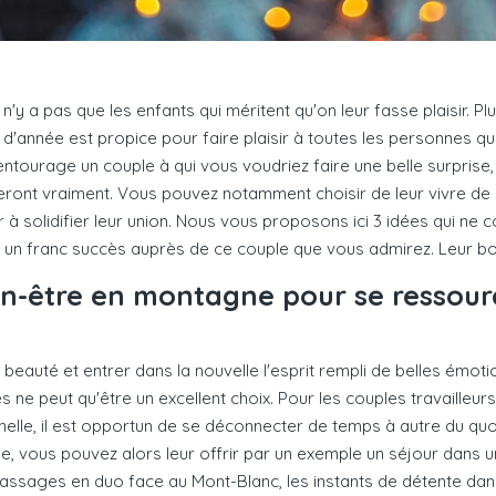
 n'y a pas que les enfants qui méritent qu'on leur fasse plaisir. P
 d'année est propice pour faire plaisir à toutes les personnes que 
ntourage un couple à qui vous voudriez faire une belle surprise
ront vraiment. Vous pouvez notamment choisir de leur vivre de 
r à solidifier leur union. Nous vous proposons ici 3 idées qui ne c
e un franc succès auprès de ce couple que vous admirez. Leur bon
en-être en montagne pour se ressour
 beauté et entrer dans la nouvelle l'esprit rempli de belles émo
s ne peut qu'être un excellent choix. Pour les couples travailleu
nelle, il est opportun de se déconnecter de temps à autre du quot
le, vous pouvez alors leur offrir par un exemple un séjour dans 
massages en duo face au Mont-Blanc, les instants de détente dans