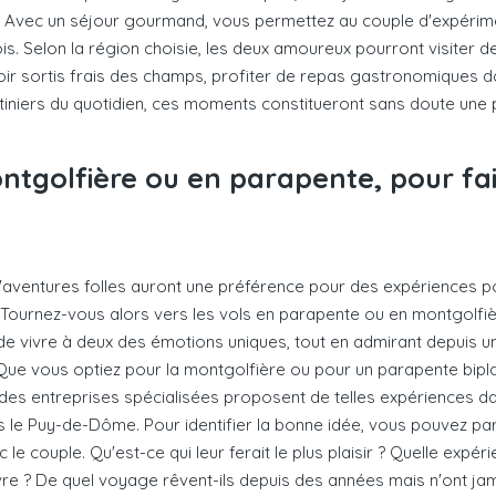
. Avec un séjour gourmand, vous permettez au couple d'expéri
 fois. Selon la région choisie, les deux amoureux pourront visiter 
roir sortis frais des champs, profiter de repas gastronomiques da
outiniers du quotidien, ces moments constitueront sans doute un
ntgolfière ou en parapente, pour fa
aventures folles auront une préférence pour des expériences pou
 Tournez-vous alors vers les vols en parapente ou en montgolfiè
de vivre à deux des émotions uniques, tout en admirant depuis u
ue vous optiez pour la montgolfière ou pour un parapente biplac
des entreprises spécialisées proposent de telles expériences d
 le Puy-de-Dôme. Pour identifier la bonne idée, vous pouvez p
e couple. Qu'est-ce qui leur ferait le plus plaisir ? Quelle expéri
re ? De quel voyage rêvent-ils depuis des années mais n'ont jama