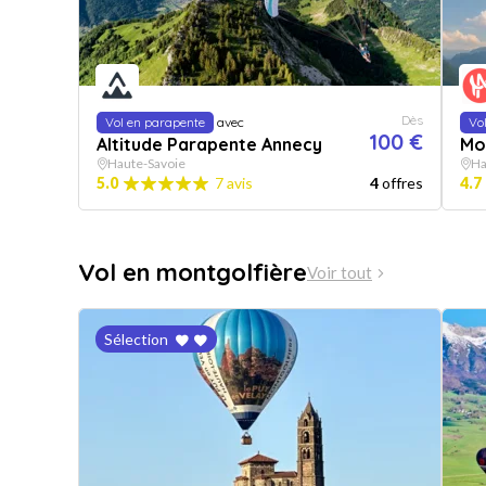
Dès
Vol en parapente
avec
Vo
100 €
Altitude Parapente Annecy
Mo
Haute-Savoie
Ha
5.0
7 avis
4
offres
4.7
Vol en montgolfière
Voir tout
Sélection