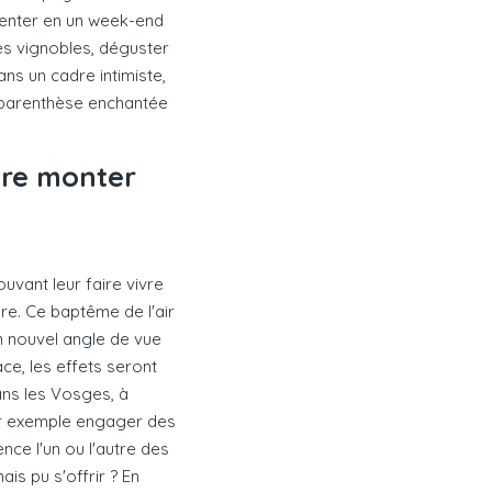
menter en un week-end
des vignobles, déguster
ns un cadre intimiste,
e parenthèse enchantée
ire monter
vant leur faire vivre
re. Ce baptême de l'air
n nouvel angle de vue
e, les effets seront
ans les Vosges, à
ar exemple engager des
ence l'un ou l'autre des
is pu s'offrir ? En