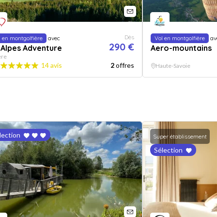
Dès
l en montgolfière
avec
Vol en montgolfière
av
290 €
 Alpes Adventure
Aero-mountains
ère
14 avis
2
offres
Haute-Savoie
lection
Super établissement
Sélection