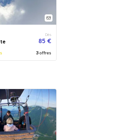
Dès
85 €
nte
is
3
offres