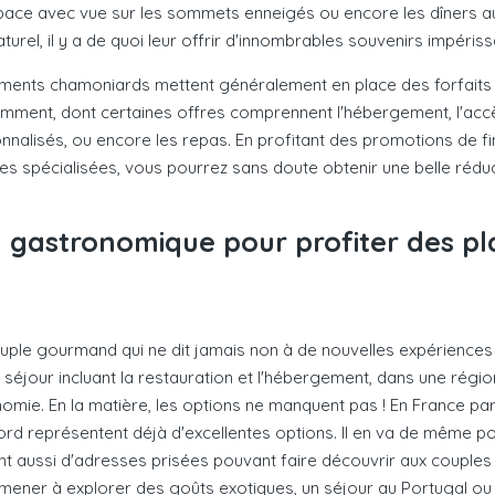
pace avec vue sur les sommets enneigés ou encore les dîners a
turel, il y a de quoi leur offrir d'innombrables souvenirs impériss
ements chamoniards mettent généralement en place des forfaits t
mment, dont certaines offres comprennent l'hébergement, l'acc
nnalisés, ou encore les repas. En profitant des promotions de fi
es spécialisées, vous pourrez sans doute obtenir une belle réduc
gastronomique pour profiter des plai
ple gourmand qui ne dit jamais non à de nouvelles expériences c
séjour incluant la restauration et l'hébergement, dans une régio
omie. En la matière, les options ne manquent pas ! En France par
rd représentent déjà d'excellentes options. Il en va de même pou
t aussi d'adresses prisées pouvant faire découvrir aux couples
amener à explorer des goûts exotiques, un séjour au Portugal ou