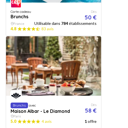
Carte cadeau
Dès
Brunchs
50 €
Utilisable dans
784
établissements
France
4.8
83 avis
Dès
Brunchs
avec
58 €
Maison Albar - Le Diamond
Paris
5.0
4 avis
1
offre