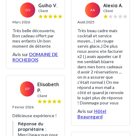
Guiho V.
Alexia A.
GV
AA
Client
Client
Mars 2026
Août 2025
Très belle découverte,
Très beau cadre mais
Bon cadeau offert par
cocktail et service
mes enfants Un bon
moyen... ( vin rouge
moment de détente
servis glace..) De plus
nous avons ete facturer
Avis sur
DOMAINE DE
x2 ( j avais appeler car il
ROCHEBOIS
me semblait bizarre
dans mes bons cadeaux
d avoir 2 réservations ...
on m a assurer que
c'était normal ) On me
Elisabeth
répond a mon mail a
EP
P.
côté et quand je renvoie
Client
le sujet plus de réponse
! Dommage pour vous
Février 2026
Avis sur
Hôtel
Délicieuse expérience !
Beauregard
Réponse du
propriétaire :
Merci beaucoup pour