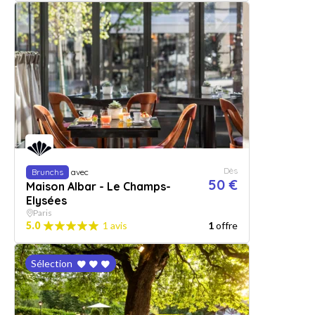
Dès
Brunchs
avec
50 €
Maison Albar - Le Champs-
Elysées
Paris
5.0
1 avis
1
offre
Sélection