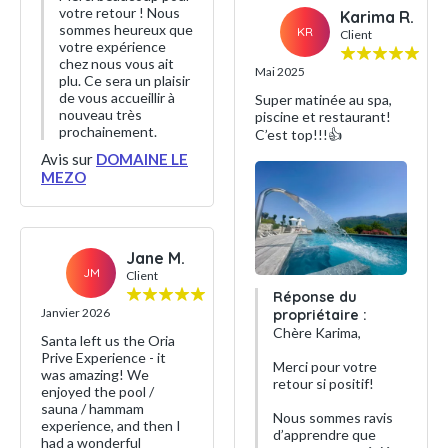
votre retour ! Nous
Karima R.
sommes heureux que
KR
Client
votre expérience
chez nous vous ait
Mai 2025
plu. Ce sera un plaisir
de vous accueillir à
Super matinée au spa,
nouveau très
piscine et restaurant!
prochainement.
C’est top!!!👍
Avis sur
DOMAINE LE
MEZO
Jane M.
JM
Client
Réponse du
Janvier 2026
propriétaire :
Chère Karima,
Santa left us the Oria
Prive Experience - it
Merci pour votre
was amazing! We
retour si positif!
enjoyed the pool /
sauna / hammam
Nous sommes ravis
experience, and then I
d’apprendre que
had a wonderful