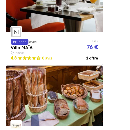
Dès
Brunchs
avec
76 €
Villa MAÏA
Rhône
4.8
8 avis
1
offre