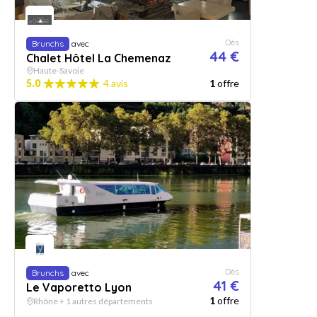
Dès
Brunchs
avec
44 €
Chalet Hôtel La Chemenaz
Haute-Savoie
5.0
4 avis
1
offre
Dès
Brunchs
avec
41 €
Le Vaporetto Lyon
1
offre
Rhône + 1 autres départements