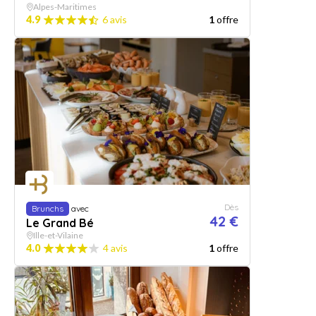
Alpes-Maritimes
4.9
6 avis
1
offre
Dès
Brunchs
avec
42 €
Le Grand Bé
Ille-et-Vilaine
4.0
4 avis
1
offre