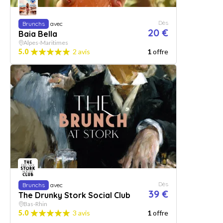
Dès
Brunchs
avec
20 €
Baia Bella
Alpes-Maritimes
5.0
2 avis
1
offre
Dès
Brunchs
avec
39 €
The Drunky Stork Social Club
Bas-Rhin
5.0
3 avis
1
offre