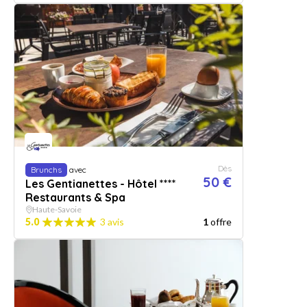
Dès
Brunchs
avec
50 €
Les Gentianettes - Hôtel ****
Restaurants & Spa
Haute-Savoie
5.0
3 avis
1
offre