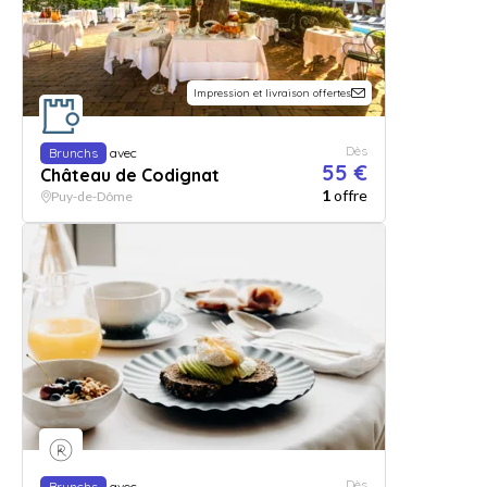
Impression et livraison offertes
Dès
Brunchs
avec
55 €
Château de Codignat
1
offre
Puy-de-Dôme
Dès
Brunchs
avec