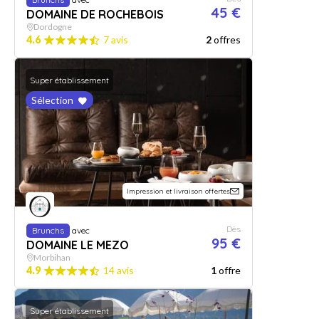
45 €
DOMAINE DE ROCHEBOIS
Dordogne
4.6
7 avis
2
offres
Super établissement
Sélection
Impression et livraison offertes
Dès
Brunchs
avec
95 €
DOMAINE LE MEZO
Morbihan
4.9
14 avis
1
offre
Super établissement