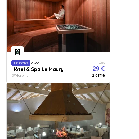
Dès
Brunchs
avec
29 €
Hôtel & Spa Le Maury
1
offre
Morbihan