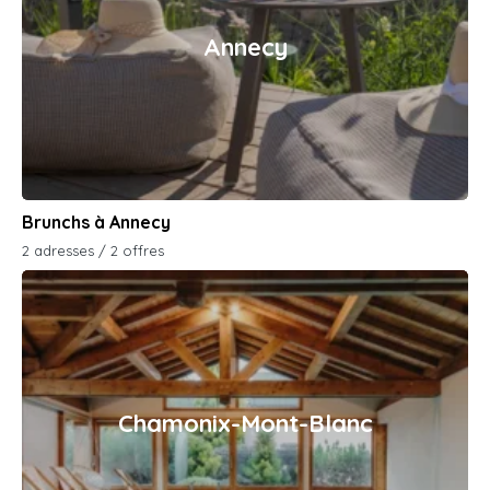
Annecy
Brunchs à Annecy
2 adresses / 2 offres
Chamonix-Mont-Blanc