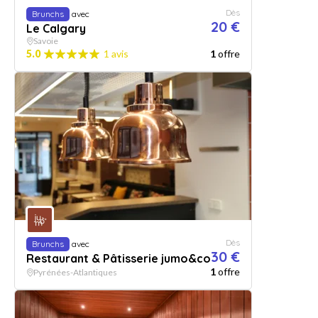
Dès
Brunchs
avec
20 €
Le Calgary
Savoie
5.0
1 avis
1
offre
Dès
Brunchs
avec
30 €
Restaurant & Pâtisserie jumo&co
1
offre
Pyrénées-Atlantiques