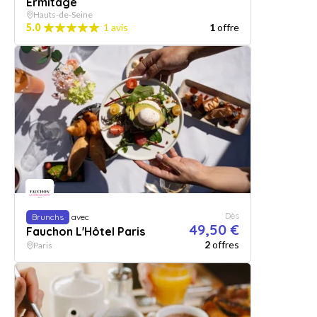
Ermitage
Hauts-de-Seine
5.0
1 avis
1
offre
Dès
Brunchs
avec
49,50 €
Fauchon L'Hôtel Paris
2
offres
Paris