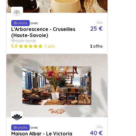
Dès
Brunchs
avec
25 €
L'Arborescence - Cruseilles
(Haute-Savoie)
Haute-Savoie
5.0
5 avis
1
offre
Dès
Brunchs
avec
40 €
Maison Albar - Le Victoria