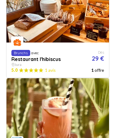
Dès
Brunchs
avec
29 €
Restaurant l'hibiscus
Jura
5.0
1 avis
1
offre