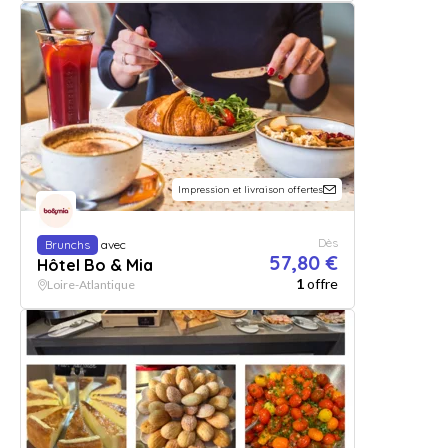
Impression et livraison offertes
Dès
Brunchs
avec
57,80 €
Hôtel Bo & Mia
1
offre
Loire-Atlantique