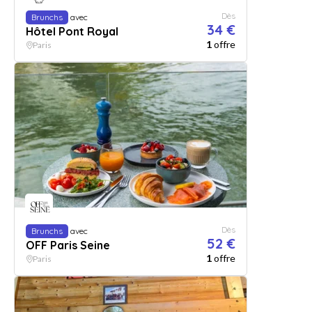
Dès
Brunchs
avec
34 €
Hôtel Pont Royal
1
offre
Paris
Dès
Brunchs
avec
52 €
OFF Paris Seine
1
offre
Paris