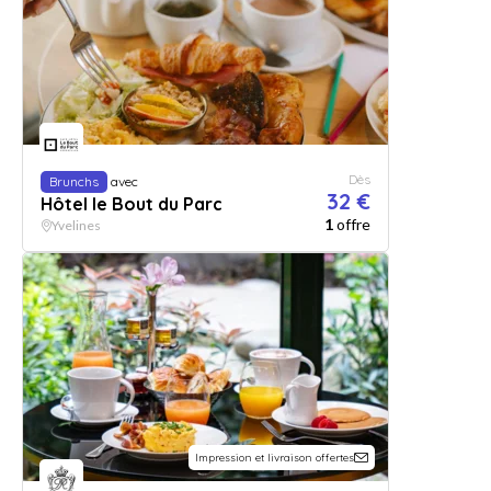
Dès
Brunchs
avec
32 €
Hôtel le Bout du Parc
1
offre
Yvelines
Impression et livraison offertes