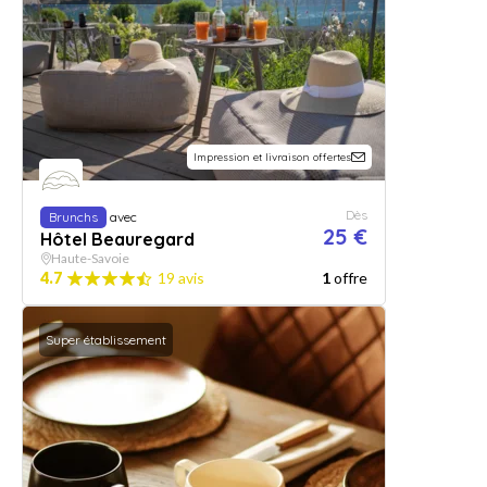
Impression et livraison offertes
Dès
Brunchs
avec
25 €
Hôtel Beauregard
Haute-Savoie
4.7
19 avis
1
offre
Super établissement