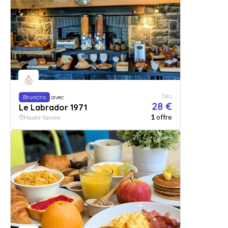
Dès
Brunchs
avec
28 €
Le Labrador 1971
1
offre
Haute-Savoie