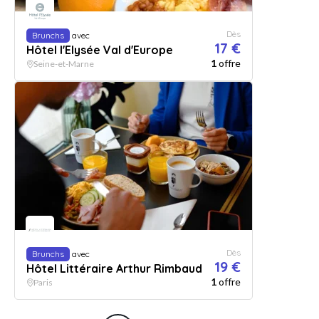
Dès
Brunchs
avec
17 €
Hôtel l'Elysée Val d'Europe
1
offre
Seine-et-Marne
Dès
Brunchs
avec
19 €
Hôtel Littéraire Arthur Rimbaud
1
offre
Paris