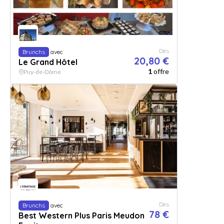
Dès
Brunchs
avec
20,80 €
Le Grand Hôtel
1
offre
Puy-de-Dôme
Dès
Brunchs
avec
78 €
Best Western Plus Paris Meudon