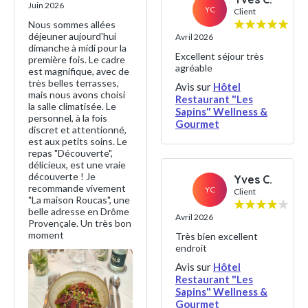
Juin 2026
YC
Client
Nous sommes allées
déjeuner aujourd'hui
Avril 2026
dimanche à midi pour la
Excellent séjour très
première fois. Le cadre
agréable
est magnifique, avec de
très belles terrasses,
Avis sur
Hôtel
mais nous avons choisi
Restaurant "Les
la salle climatisée. Le
Sapins" Wellness &
personnel, à la fois
Gourmet
discret et attentionné,
est aux petits soins. Le
repas "Découverte",
délicieux, est une vraie
découverte ! Je
Yves C.
recommande vivement
YC
Client
"La maison Roucas", une
belle adresse en Drôme
Avril 2026
Provençale. Un très bon
moment
Très bien excellent
endroit
Avis sur
Hôtel
Restaurant "Les
Sapins" Wellness &
Gourmet