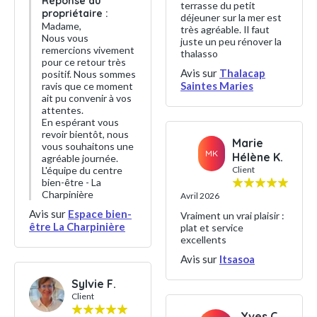
Réponse du
terrasse du petit
propriétaire :
déjeuner sur la mer est
Madame,
très agréable. Il faut
Nous vous
juste un peu rénover la
remercions vivement
thalasso
pour ce retour très
Avis sur
Thalacap
positif. Nous sommes
Saintes Maries
ravis que ce moment
ait pu convenir à vos
attentes.
En espérant vous
revoir bientôt, nous
Marie
vous souhaitons une
MK
Hélène K.
agréable journée.
L'équipe du centre
Client
bien-être - La
Charpinière
Avril 2026
Avis sur
Espace bien-
Vraiment un vrai plaisir :
être La Charpinière
plat et service
excellents
Avis sur
Itsasoa
Sylvie F.
Client
Yves C.