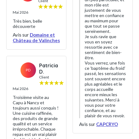
Client
mon rôle est
justement de vous
Mai 2026
mettre en confiance
au maximum pour
Très bien, belle
que tout se passe
découverte
sereinement.
Avis sur
Domaine et
Je suis ravie que
Château de Valinches
vous en soyez
ressortie avec ce
sentiment de bien-
être.
Vous verrez, une fois
Patricia
ce ‘baptême du froid’
PD
D.
passé, les sensations
Client
sont souvent encore
plus agréables et le
Mai 2026
corps accueille
encore mieux les
Troisième visite au
suivantes. Merci à
Capu à Nancy et
vous pour votre
toujours aussi conquis !
confiance, et au
Une cuisine raffinée,
plaisir de vous revoir.
des produits de grande
qualité et un service
Avis sur
CAPCRYO
irréprochable. Chaque
repas est un vrai plaisir