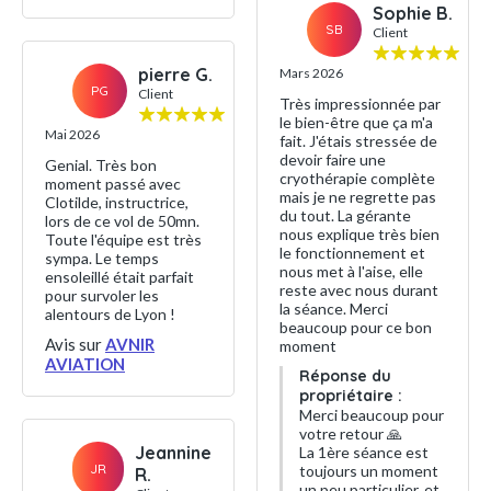
Sophie B.
SB
Client
pierre G.
Mars 2026
PG
Client
Très impressionnée par
le bien-être que ça m'a
Mai 2026
fait. J'étais stressée de
devoir faire une
Genial. Très bon
cryothérapie complète
moment passé avec
mais je ne regrette pas
Clotilde, instructrice,
du tout. La gérante
lors de ce vol de 50mn.
nous explique très bien
Toute l'équipe est très
le fonctionnement et
sympa. Le temps
nous met à l'aise, elle
ensoleillé était parfait
reste avec nous durant
pour survoler les
la séance. Merci
alentours de Lyon !
beaucoup pour ce bon
Avis sur
AVNIR
moment
AVIATION
Réponse du
propriétaire :
Merci beaucoup pour
votre retour 🙏
Jeannine
La 1ère séance est
JR
toujours un moment
R.
un peu particulier, et