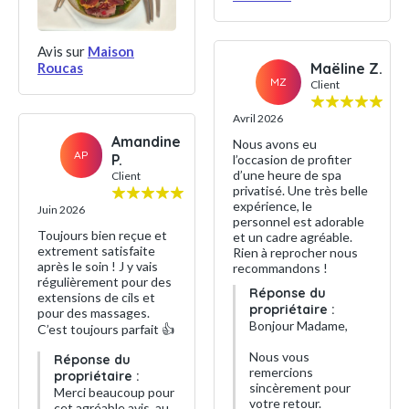
Avis sur
Maison
Maëline Z.
Roucas
MZ
Client
Avril 2026
Amandine
Nous avons eu
AP
P.
l’occasion de profiter
d’une heure de spa
Client
privatisé. Une très belle
expérience, le
Juin 2026
personnel est adorable
Toujours bien reçue et
et un cadre agréable.
extrement satisfaite
Rien à reprocher nous
après le soin ! J y vais
recommandons !
régulièrement pour des
Réponse du
extensions de cils et
propriétaire :
pour des massages.
Bonjour Madame,
C’est toujours parfait 👍
Nous vous
Réponse du
remercions
propriétaire :
sincèrement pour
Merci beaucoup pour
votre retour.
cet agréable avis, au