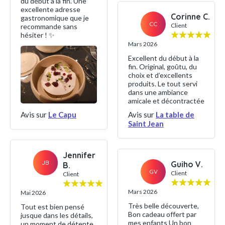
du début à la fin. Une
excellente adresse
Corinne C.
gastronomique que je
CC
Client
recommande sans
hésiter ! ✨
Mars 2026
Excellent du début à la
fin. Original, goûtu, du
choix et d’excellents
produits. Le tout servi
dans une ambiance
amicale et décontractée
Avis sur
Le Capu
Avis sur
La table de
Saint Jean
Jennifer
JB
Guiho V.
B.
GV
Client
Client
Mars 2026
Mai 2026
Très belle découverte,
Tout est bien pensé
Bon cadeau offert par
jusque dans les détails,
mes enfants Un bon
un moment de détente