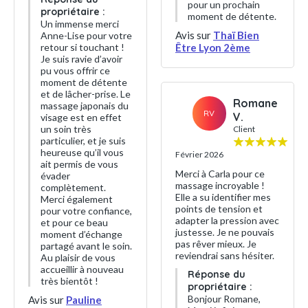
pour un prochain
propriétaire :
moment de détente.
Un immense merci
Avis sur
Thaï Bien
Anne-Lise pour votre
retour si touchant !
Être Lyon 2ème
Je suis ravie d’avoir
pu vous offrir ce
moment de détente
et de lâcher-prise. Le
Romane
massage japonais du
RV
V.
visage est en effet
un soin très
Client
particulier, et je suis
heureuse qu’il vous
Février 2026
ait permis de vous
Merci à Carla pour ce
évader
massage incroyable !
complètement.
Elle a su identifier mes
Merci également
points de tension et
pour votre confiance,
adapter la pression avec
et pour ce beau
justesse. Je ne pouvais
moment d’échange
pas rêver mieux. Je
partagé avant le soin.
reviendrai sans hésiter.
Au plaisir de vous
accueillir à nouveau
Réponse du
très bientôt !
propriétaire :
Bonjour Romane,
Avis sur
Pauline