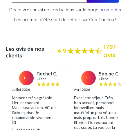
Découvrez aussi nos réductions sur la page
promotion
Les promos d'été sont de retour sur Cap Cadeau !
1797
Les avis de nos
4.9
avis
clients
Rachel C.
Sabine C.
RC
SC
Client
Client
Juillet 2026
Avril 2026
Moment très agréable.
Excellent séjour. Très
Lieu cocoonant.
bon accueil, personnel
Masseuse au top. 60' de
bienveillant mais
lâcher-prise. Je
matériel un peu vétuste
recommande vivement
mais propre. Très bonne
🥰
literie et le restaurant
est super. La vue sur la