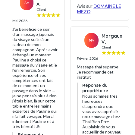
AA
A.
Avis sur
DOMAINE LE
Client
MEZO
Mai 2026
J’ai bénéficié ce soir
d’un massage japonais
Margaux
du visage suite à un
MV
V.
cadeau de mon
Client
compagnon. Après avoir
échangé un moment
Février 2026
Pauline a choisi ce
massage du visage et je
Massage thaï superbe
l’en remercie. Son
Je recommande cet
expérience et ses
institut
compétences ont fait
Réponse du
de ce moment un
passage dans le vide …
propriétaire :
je ne pensais plus à rien
Nous sommes très
j’étais bien, là sur cette
heureuses
table entre les mains
d'apprendre que
expertes de Pauline qui
vous avez apprécié
m’a fait voyager. Merci
notre massage chez
infiniment Pauline et à
Thaï Bien Être.
très bientôt 🙏
Au plaisir de vous
accueillir de nouveau
Réponse du