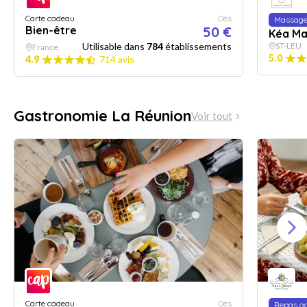
Carte cadeau
Dès
Massag
Bien-être
50 €
Kéa Ma
Utilisable dans
784
établissements
ST-LEU
France
5.0
4.9
714 avis
Gastronomie La Réunion
Voir tout
Carte cadeau
Dès
Repas g