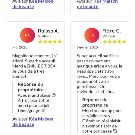
Avis sur
Kéa Maison
Avis sur
Kéa Maison
de beauté
de beauté
Raissa A.
Flore G.
RA
FG
Visiteur
Visiteur
Mai 2025
Février 2025
Magnifique moment, j’ai
Super accueil ma fille a
adoré. Superbe acceuil.
passé un moment
Merci a EMILIE ET BÉA.
magique grâce à vous, le
Je vous dis à très
head spa c'était son
bientôt.
rêve... Merci pour votre
douceur et votre
Réponse du
gentillesse. On
propriétaire :
reviendra c'est sûr...
Avec grand plaisir 😊
Réponse du
À très bientôt et
propriétaire :
merci pour ce joli
témoignage 🫶
Merci beaucoup pour
ces jolies mots .
Avis sur
Kéa Maison
C’était un réel plaisir
de beauté
d’avoir pris soin de
votre princesse 🥰