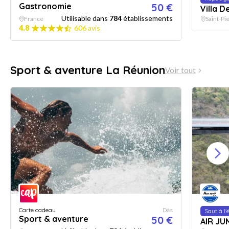
Gastronomie
50 €
Villa D
Utilisable dans
784
établissements
France
Saint-Pi
4.8
606 avis
Sport & aventure La Réunion
Voir tout
Carte cadeau
Dès
Saut à l'
Sport & aventure
50 €
AIR JU