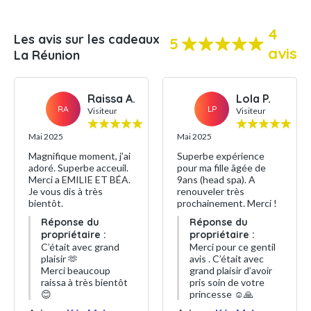
4
Les avis sur les cadeaux
5
avis
La Réunion
Raissa A.
Lola P.
RA
LP
Visiteur
Visiteur
Mai 2025
Mai 2025
Magnifique moment, j’ai
Superbe expérience
adoré. Superbe acceuil.
pour ma fille âgée de
Merci a EMILIE ET BÉA.
9ans (head spa). A
Je vous dis à très
renouveler très
bientôt.
prochainement. Merci !
Réponse du
Réponse du
propriétaire :
propriétaire :
C’était avec grand
Merci pour ce gentil
plaisir 🫶
avis . C’était avec
Merci beaucoup
grand plaisir d’avoir
raissa à très bientôt
pris soin de votre
😊
princesse ☺️🙏