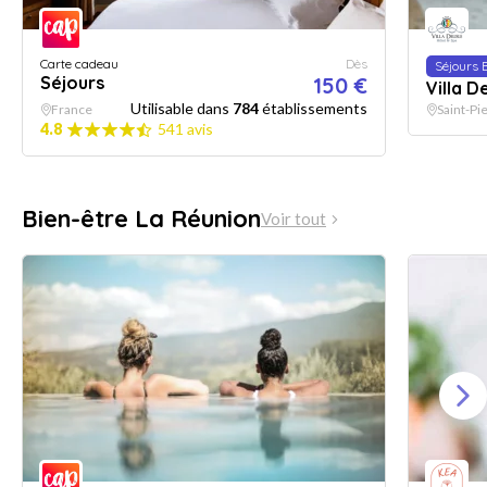
Carte cadeau
Dès
Séjours 
Séjours
150 €
Villa D
Utilisable dans
784
établissements
France
Saint-Pi
4.8
541 avis
Bien-être La Réunion
Voir tout