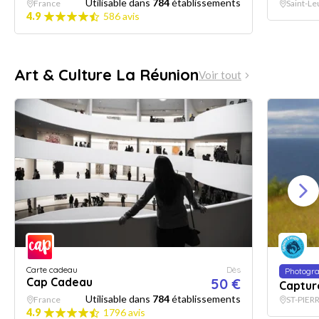
Utilisable dans
784
établissements
France
Saint-Le
4.9
586 avis
Art & Culture La Réunion
Voir tout
Carte cadeau
Dès
Photogra
Cap Cadeau
50 €
Captur
Utilisable dans
784
établissements
France
ST-PIER
4.9
1796 avis