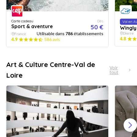
Carte cadeau
Dès
Vol en A
Sport & aventure
50 €
Wingly
Utilisable dans
786
établissements
Dierre
France
4.8
4.9
586 avis
Art & Culture Centre-Val de
Voir
tout
Loire