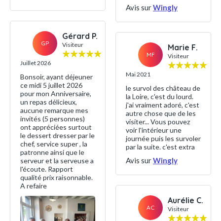
Avis sur
Wingly
Gérard P.
GP
Visiteur
Marie F.
MF
Visiteur
Juillet 2026
Mai 2021
Bonsoir, ayant déjeuner
ce midi 5 juillet 2026
le survol des château de
pour mon Anniversaire,
la Loire, c'est du lourd.
un repas délicieux,
j'ai vraiment adoré, c'est
aucune remarque mes
autre chose que de les
invités (5 personnes)
visiter... Vous pouvez
ont appréciées surtout
voir l'intérieur une
le dessert dresser par le
journée puis les survoler
chef, service super , la
par la suite. c'est extra
patronne ainsi que le
Avis sur
Wingly
serveur et la serveuse a
l'écoute. Rapport
qualité prix raisonnable.
A refaire
Aurélie C.
AC
Visiteur