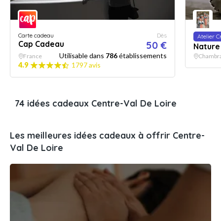
Carte cadeau
Dès
Atelier C
Cap Cadeau
50 €
Nature 
Utilisable dans
786
établissements
France
Chambra
4.9
1797 avis
74 idées cadeaux Centre-Val De Loire
Les meilleures idées cadeaux à offrir Centre-
Val De Loire