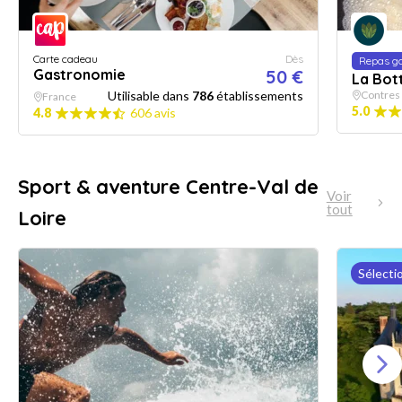
Carte cadeau
Dès
Repas g
Gastronomie
50 €
La Bot
Utilisable dans
786
établissements
Contres
France
5.0
4.8
606 avis
Sport & aventure Centre-Val de
Voir
tout
Loire
Sélecti