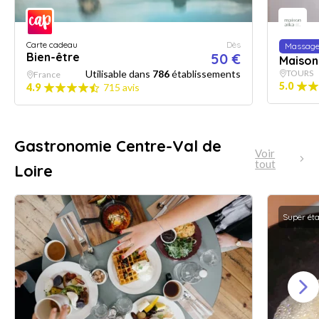
Carte cadeau
Dès
Massag
Bien-être
50 €
Maison
Utilisable dans
786
établissements
TOURS
France
5.0
4.9
715 avis
Gastronomie Centre-Val de
Voir
tout
Loire
Super ét