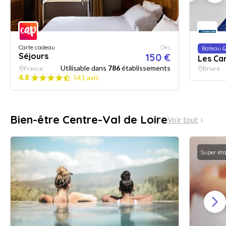
Carte cadeau
Dès
Bateau &
Séjours
150 €
Les Ca
Utilisable dans
786
établissements
France
Briare
4.8
541 avis
Bien-être Centre-Val de Loire
Voir tout
Super ét