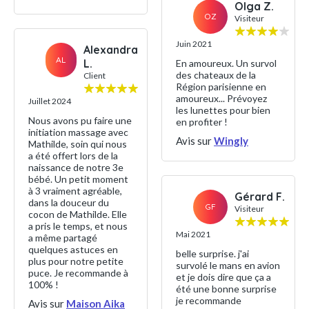
Olga Z.
OZ
Visiteur
Juin 2021
Alexandra
AL
L.
En amoureux. Un survol
des chateaux de la
Client
Région parisienne en
amoureux... Prévoyez
Juillet 2024
les lunettes pour bien
Nous avons pu faire une
en profiter !
initiation massage avec
Avis sur
Wingly
Mathilde, soin qui nous
a été offert lors de la
naissance de notre 3e
bébé. Un petit moment
à 3 vraiment agréable,
Gérard F.
dans la douceur du
GF
Visiteur
cocon de Mathilde. Elle
a pris le temps, et nous
Mai 2021
a même partagé
quelques astuces en
belle surprise. j'ai
plus pour notre petite
survolé le mans en avion
puce. Je recommande à
et je dois dire que ça a
100% !
été une bonne surprise
je recommande
Avis sur
Maison Aika