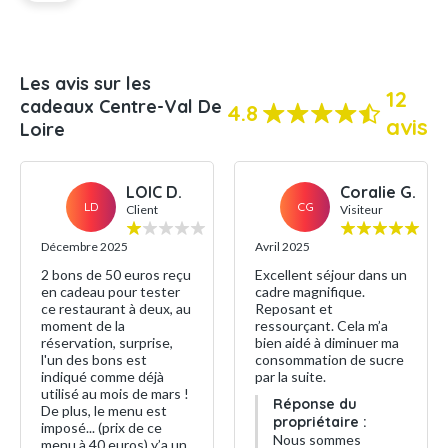
Les avis sur les
12
cadeaux Centre-Val De
4.8
avis
Loire
LOIC D.
Coralie G.
LD
CG
Client
Visiteur
Décembre 2025
Avril 2025
2 bons de 50 euros reçu
Excellent séjour dans un
en cadeau pour tester
cadre magnifique.
ce restaurant à deux, au
Reposant et
moment de la
ressourçant. Cela m’a
réservation, surprise,
bien aidé à diminuer ma
l'un des bons est
consommation de sucre
indiqué comme déjà
par la suite.
utilisé au mois de mars !
Réponse du
De plus, le menu est
propriétaire :
imposé... (prix de ce
Nous sommes
menu à 40 euros) y’a un