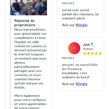
Mai 2021
survol cool. survol
parfait des chateaux, j'ai
vraiment adoré
Réponse du
Avis sur
Wingly
propriétaire :
Nous transmettrons
avec grand plaisir vos
compliments à toute
l'équipe, en salle
Jon T.
comme en cuisine. Le
JT
Visiteur
dessert présenté par
le chef est toujours
Mai 2021
un moment que nous
aimons
encore!. un survol d'Aix-
particulièrement
en-Provence
partager avec nos
inoubliable, c'est
convives, et nous
vraiment du lourd!
sommes heureux
qu'il ait marqué vos
Avis sur
Wingly
invités.
Merci également
pour votre confiance
et votre appréciation
de notre rapport