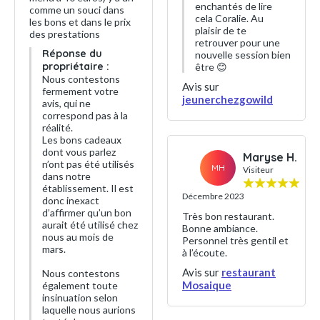
enchantés de lire
comme un souci dans
cela Coralie. Au
les bons et dans le prix
plaisir de te
des prestations
retrouver pour une
Réponse du
nouvelle session bien
propriétaire :
être 😊
Nous contestons
Avis sur
fermement votre
jeunerchezgowild
avis, qui ne
correspond pas à la
réalité.
Les bons cadeaux
dont vous parlez
Maryse H.
n’ont pas été utilisés
MH
Visiteur
dans notre
établissement. Il est
Décembre 2023
donc inexact
d’affirmer qu’un bon
Très bon restaurant.
aurait été utilisé chez
Bonne ambiance.
nous au mois de
Personnel très gentil et
mars.
à l’écoute.
Avis sur
restaurant
Nous contestons
Mosaique
également toute
insinuation selon
laquelle nous aurions