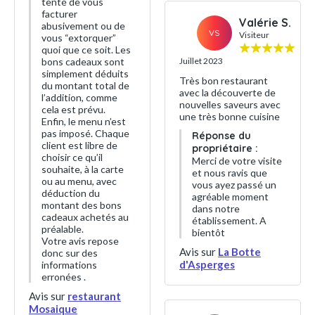
tenté de vous
facturer
Valérie S.
abusivement ou de
VS
Visiteur
vous “extorquer”
quoi que ce soit. Les
bons cadeaux sont
Juillet 2023
simplement déduits
Très bon restaurant
du montant total de
avec la découverte de
l’addition, comme
nouvelles saveurs avec
cela est prévu.
une très bonne cuisine
Enfin, le menu n’est
pas imposé. Chaque
Réponse du
client est libre de
propriétaire :
choisir ce qu’il
Merci de votre visite
souhaite, à la carte
et nous ravis que
ou au menu, avec
vous ayez passé un
déduction du
agréable moment
montant des bons
dans notre
cadeaux achetés au
établissement. A
préalable.
bientôt
Votre avis repose
Avis sur
La Botte
donc sur des
d'Asperges
informations
erronées .
Avis sur
restaurant
Mosaique