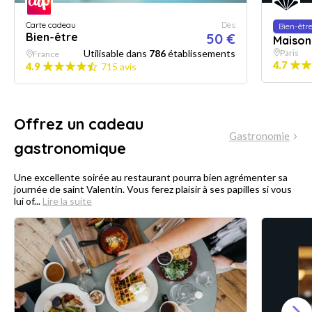
Carte cadeau
Dès
Bien-êtr
Bien-être
50 €
Maison
Utilisable dans
786
établissements
Paris
France
4.7
4.9
715 avis
Offrez un cadeau
Gastronomie
gastronomique
Une excellente soirée au restaurant pourra bien agrémenter sa
journée de saint Valentin. Vous ferez plaisir à ses papilles si vous
lui of...
Lire la suite