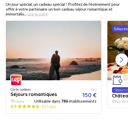
Un jour spécial, un cadeau spécial ! Profitez de l’événement pour
offrir à votre partenaire un bon cadeau séjour romantique et
immortalis...
Lire la suite
Sélecti
Carte cadeau
Dès
Séjours 
Séjours romantiques
150 €
Châtea
Utilisable dans
786
établissements
France
Puy-de
4.9
127 avis