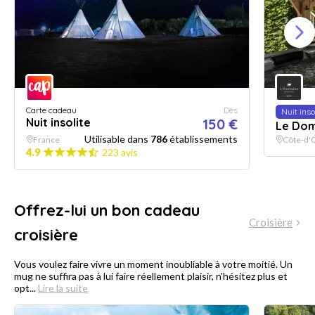
Carte cadeau
Dès
Nuit inso
Nuit insolite
150 €
Le Dom
Utilisable dans
786
établissements
France
Côte-d'
4.9
223 avis
Offrez-lui un bon cadeau
Croisière
croisière
Vous voulez faire vivre un moment inoubliable à votre moitié. Un
mug ne suffira pas à lui faire réellement plaisir, n'hésitez plus et
opt...
Lire la suite