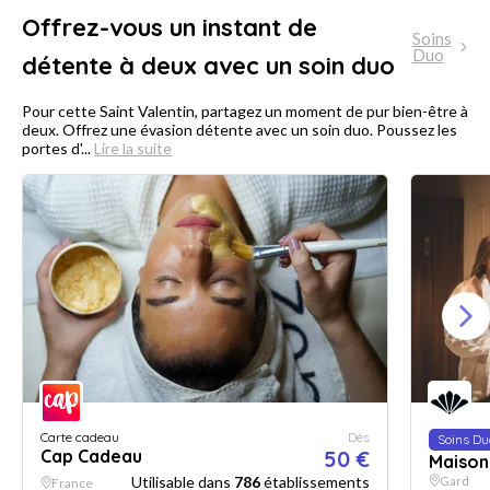
Offrez-vous un instant de
Soins
Duo
détente à deux avec un soin duo
Pour cette Saint Valentin, partagez un moment de pur bien-être à
deux. Offrez une évasion détente avec un soin duo. Poussez les
portes d'...
Lire la suite
Carte cadeau
Dès
Soins Du
Cap Cadeau
50 €
Maison 
Utilisable dans
786
établissements
Gard
France