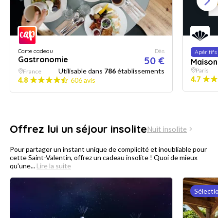
Carte cadeau
Dès
Apéritifs
Gastronomie
50 €
Maison
Utilisable dans
786
établissements
Paris
France
4.7
4.8
606 avis
Offrez lui un séjour insolite
Nuit insolite
Pour partager un instant unique de complicité et inoubliable pour
cette Saint-Valentin, offrez un cadeau insolite ! Quoi de mieux
qu'une...
Lire la suite
Sélecti