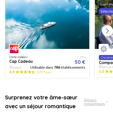
Super ét
Sélecti
Carte cadeau
Dès
Croisière
Cap Cadeau
50 €
Compag
Utilisable dans
786
établissements
Tarn-et
France
5.0
4.9
1797 avis
Surprenez votre âme-sœur
Séjours
romantiques
avec un séjour romantique