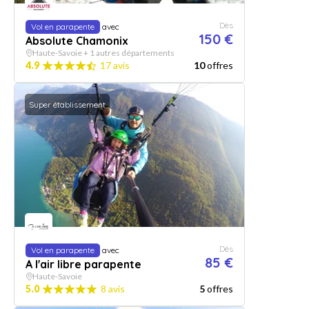
Dès
Vol en parapente
avec
150 €
Absolute Chamonix
Haute-Savoie + 1 autres départements
4.9
17 avis
10
offres
Super établissement
Dès
Vol en parapente
avec
85 €
A l'air libre parapente
Haute-Savoie
5.0
8 avis
5
offres