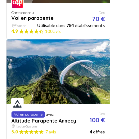
Carte cadeau
Dès
Vol en parapente
70 €
Utilisable dans
784
établissements
France
4.9
100 avis
Dès
Vol en parapente
avec
100 €
Altitude Parapente Annecy
Haute-Savoie
5.0
7 avis
4
offres