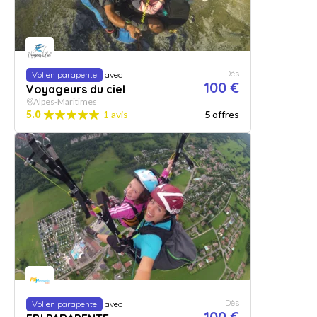
Dès
Vol en parapente
avec
100 €
Voyageurs du ciel
Alpes-Maritimes
5.0
1 avis
5
offres
Dès
Vol en parapente
avec
100 €