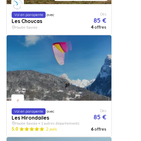
Dès
Vol en parapente
avec
85 €
Les Choucas
4
offres
Haute-Savoie
Dès
Vol en parapente
avec
85 €
Les Hirondailes
Haute-Savoie + 1 autres départements
5.0
2 avis
6
offres