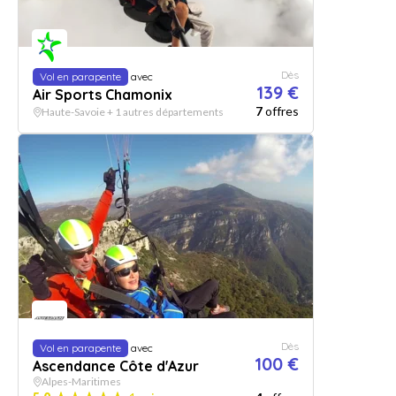
Dès
Vol en parapente
avec
139 €
Air Sports Chamonix
7
offres
Haute-Savoie + 1 autres départements
Dès
Vol en parapente
avec
100 €
Ascendance Côte d'Azur
Alpes-Maritimes