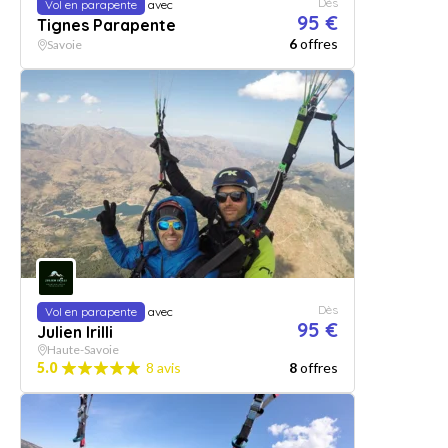
Dès
Vol en parapente
avec
95 €
Tignes Parapente
6
offres
Savoie
Dès
Vol en parapente
avec
95 €
Julien Irilli
Haute-Savoie
5.0
8 avis
8
offres