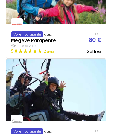
Dès
Vol en parapente
avec
80 €
Megève Parapente
Haute-Savoie
5.0
2 avis
5
offres
Dès
Vol en parapente
avec