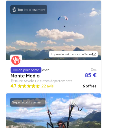
Top établissement
Impression et livraison offertes
Dès
Vol en parapente
avec
85 €
Monte Medio
Haute-Savoie + 2 autres départements
4.7
22 avis
6
offres
Super établissement