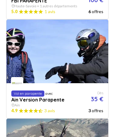
FBI PARAPENTE
Haute-Savoie + 1 autres départements
5.0
1 avis
6
offres
Dès
Vol en parapente
avec
35 €
Ain Version Parapente
Ain
4.9
3 avis
3
offres