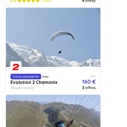
5.0
1 avis
4
offres
Dès
Vol en parapente
avec
160 €
Evolution 2 Chamonix
3
offres
Haute-Savoie