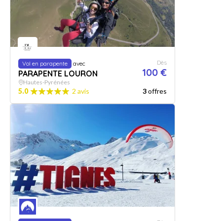
Dès
Vol en parapente
avec
100 €
PARAPENTE LOURON
Hautes-Pyrénées
5.0
2 avis
3
offres