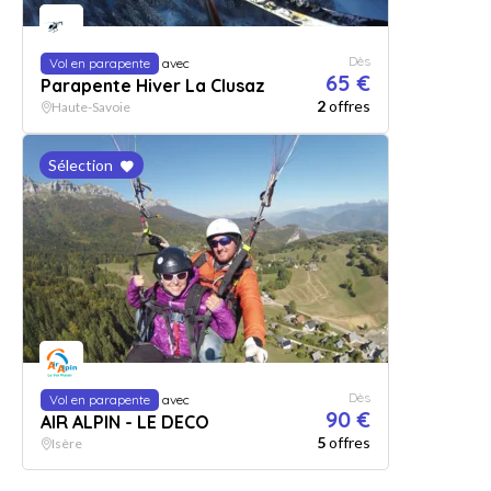
Dès
Vol en parapente
avec
65 €
Parapente Hiver La Clusaz
2
offres
Haute-Savoie
Sélection
Dès
Vol en parapente
avec
90 €
AIR ALPIN - LE DECO
5
offres
Isère