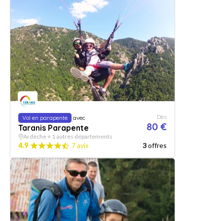
Dès
Vol en parapente
avec
80 €
Taranis Parapente
Ardèche + 1 autres départements
4.9
7 avis
3
offres