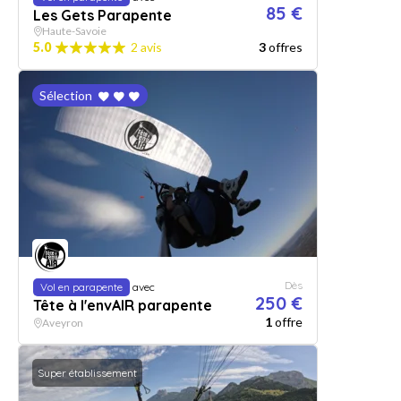
85 €
Les Gets Parapente
Haute-Savoie
5.0
2 avis
3
offres
Sélection
Dès
Vol en parapente
avec
250 €
Tête à l'envAIR parapente
1
offre
Aveyron
Super établissement