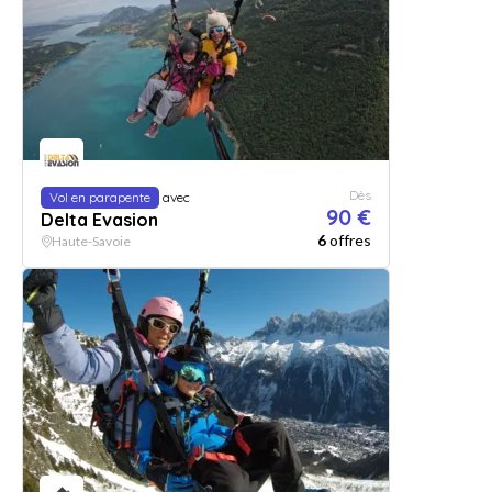
Dès
Vol en parapente
avec
90 €
Delta Evasion
6
offres
Haute-Savoie