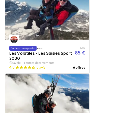
Dès
Vol en parapente
avec
85 €
Les Volatiles - Les Saisies Sport
2000
Savoie + 1 autres départements
4.8
5 avis
6
offres