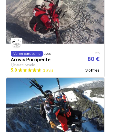
Dès
Vol en parapente
avec
80 €
Aravis Parapente
Haute-Savoie
5.0
1 avis
3
offres