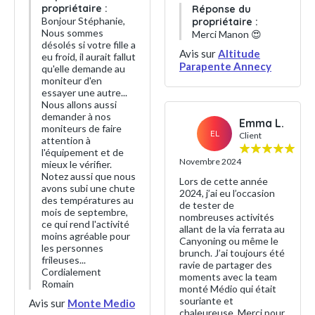
propriétaire :
Réponse du
Bonjour Stéphanie,
propriétaire :
Nous sommes
Merci Manon 😍
désolés si votre fille a
Avis sur
Altitude
eu froid, il aurait fallut
Parapente Annecy
qu'elle demande au
moniteur d'en
essayer une autre...
Nous allons aussi
demander à nos
Emma L.
moniteurs de faire
EL
Client
attention à
l'équipement et de
Novembre 2024
mieux le vérifier.
Notez aussi que nous
Lors de cette année
avons subi une chute
2024, j’ai eu l’occasion
des températures au
de tester de
mois de septembre,
nombreuses activités
ce qui rend l'activité
allant de la via ferrata au
moins agréable pour
Canyoning ou même le
les personnes
brunch. J’ai toujours été
frileuses...
ravie de partager des
Cordialement
moments avec la team
Romain
monté Médio qui était
souriante et
Avis sur
Monte Medio
chaleureuse. Merci pour