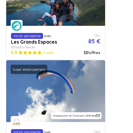
Dès
Vol en parapente
avec
85 €
Les Grands Espaces
Haute-Savoie
5.0
5 avis
10
offres
Super établissement
Impression et livraison offertes
Dès
Vol en parapente
avec