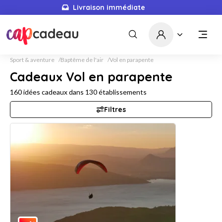
Livraison immédiate
Sport & aventure
Baptême de l'air
Vol en parapente
Cadeaux Vol en parapente
160
idées cadeaux dans
130
établissements
Filtres