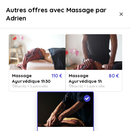
Livraison immédiate
Autres offres avec Massage par
Adrien
Bien-être
Massage
Massage
110 €
Massage
80 €
Ayurvédique 1h30
Ayurvédique 1h
Biarritz + 1 autre ville
Biarritz + 1 autre ville
Afficher toutes
les images