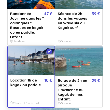
Location 1h de kayak ou paddle
Randonnée
47 €
Séance de 2h
39 €
Journée dans les "
dans les vagues
Vendu par
Atlantic Pirogue
calanques "
en Wave ski ou
5.0
1 avis
Basques en kayak
Kayak surf
ou en paddle.
Enfant.
Hendaye
Ciboure
Location 1h de kayak ou paddle
+ 6 OFFRES
QUANTITÉ
1
bon(s)
PERSONNALISATION
Pour :
Location 1h de
10 €
Balade de 2h en
29 €
De la part de :
kayak ou paddle
pirogue
Message :
Hawaïenne ou
kayak de mer.
VERSION IMPRIMÉE
€
VERSION DIGITALE
GRATUIT
+
5.99
*
Enfant.
Envoyée par email
Expédié en 24h jours ouvrés
Ciboure + 1 autre ville
Ciboure
immédiatement
+ délais de la poste.