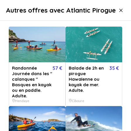
Livraison immédiate
Autres offres avec Atlantic Pirogue
Sport & aventure
Activités aquatiques
Sport Nautique
Canoë et Kayak
Randonnée
57 €
Balade de 2h en
35 €
Journée dans les "
pirogue
calanques "
Hawaïenne ou
Basques en kayak
kayak de mer.
ou en paddle.
Adulte.
Adulte.
Hendaye
Ciboure
Afficher toutes
les images