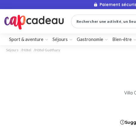
Paiement sécuri
Rechercher une activité, un lieu 
Sport & aventure
Séjours
Gastronomie
Bien-être
Séjours
Hôtel
Hôtel Guéthary
Villa
Sugg