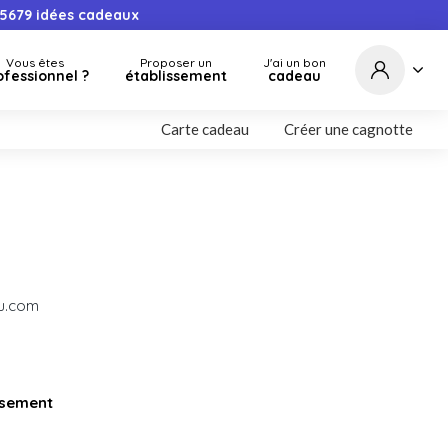
5679
idées cadeaux
Vous êtes
Proposer un
J'ai un bon
ofessionnel ?
établissement
cadeau
Carte cadeau
Créer une cagnotte
au.com
issement