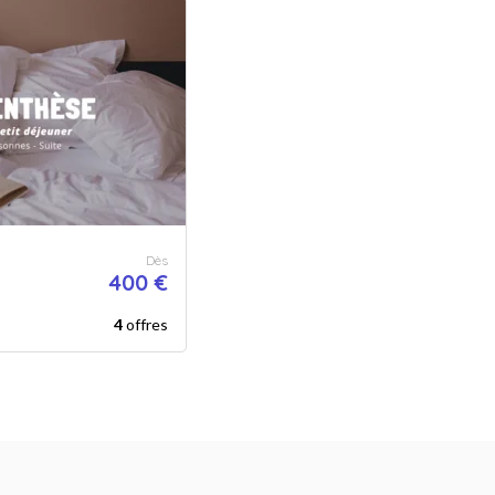
Dès
400 €
4
offres