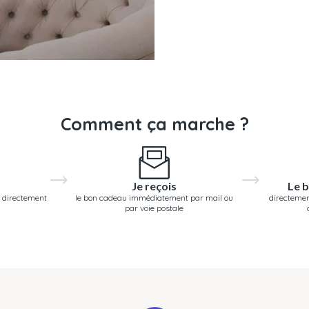
Comment ça marche ?
Je reçois
Le b
 directement
le bon cadeau immédiatement par mail ou
directemen
par voie postale