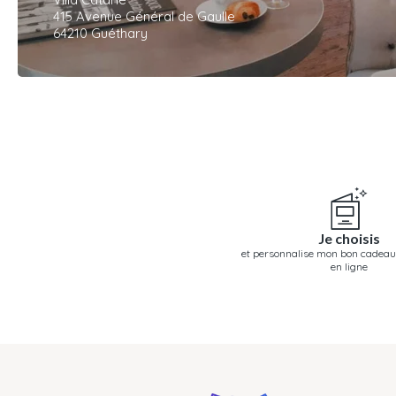
415 Avenue Général de Gaulle
64210 Guéthary
Je choisis
et personnalise mon bon cadeau
en ligne