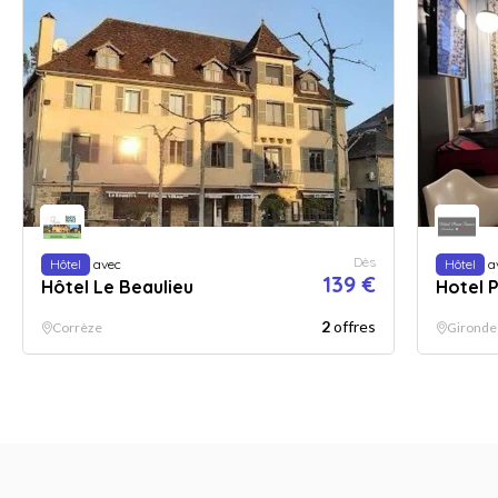
Dès
Hôtel
avec
Hôtel
a
139 €
Hôtel Le Beaulieu
Hotel 
2
offres
Corrèze
Gironde