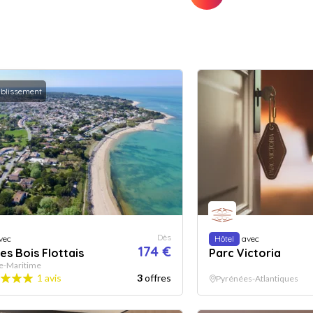
ablissement
Dès
vec
Hôtel
avec
174 €
es Bois Flottais
Parc Victoria
e-Maritime
1 avis
3
offres
Pyrénées-Atlantiques