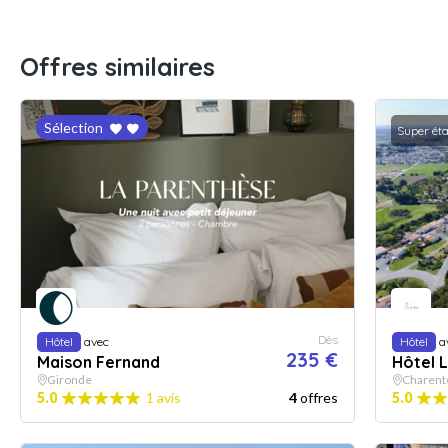
Offres similaires
Sélection
Super ét
Dès
Hôtel
avec
Hôtel
a
235 €
Maison Fernand
Hôtel L
Gironde
Charent
5.0
1 avis
4
offres
5.0