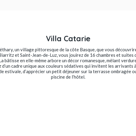
Villa Catarie
éthary, un village pittoresque de la côte Basque, que vous découvrire
Biarritz et Saint-Jean-de-Luz, vous jouirez de 16 chambres et suites q
 La bâtisse en elle-même arbore un décor romanesque, mêlant verdur
ez d’un cadre unique aux couleurs sédatives qui invitent les arrivants 
ode estivale, d’apprécier un petit déjeuner sur la terrasse ombragée o
piscine de l’hôtel.