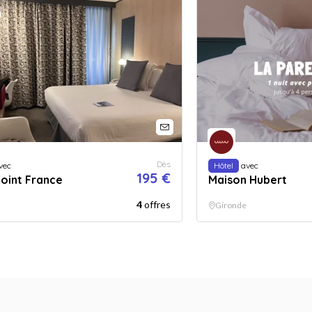
Dès
vec
Hôtel
avec
195 €
Point France
Maison Hubert
4
offres
Gironde