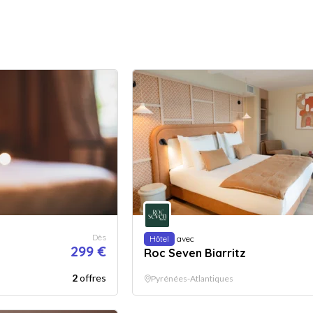
Dès
Hôtel
avec
299 €
Roc Seven Biarritz
2
offres
Pyrénées-Atlantiques