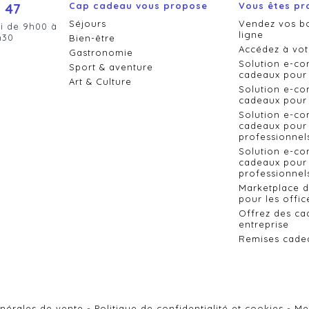
 47
Cap cadeau vous propose
Vous êtes pr
Séjours
Vendez vos b
i de 9h00 à
ligne
h30
Bien-être
Accédez à vot
Gastronomie
Solution e-c
Sport & aventure
cadeaux pour 
Art & Culture
Solution e-c
cadeaux pour 
Solution e-c
cadeaux pour 
professionnel
Solution e-c
cadeaux pour 
professionnels
Marketplace 
pour les offic
Offrez des ca
entreprise
Remises cade
nérales de vente
Politique de confidentialité et cookies
Me