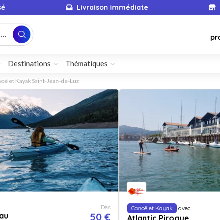
sé
Livraison immédiate
...
pr
Destinations
Thématiques
oë et Kayak Saint-Jean-de-Luz
Dès
Canoë et Kayak
avec
au
50 €
Atlantic Pirogue