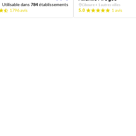
Utilisable dans
784
établissements
Ciboure + 1 autres villes
1796 avis
5.0
1 avis