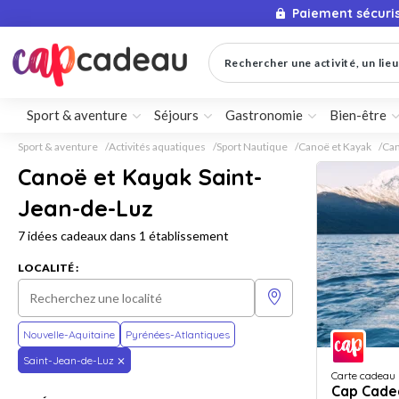
Paiement sécuri
Rechercher une activité, un lieu 
Sport & aventure
Séjours
Gastronomie
Bien-être
Sport & aventure
Activités aquatiques
Sport Nautique
Canoë et Kayak
Can
Canoë et Kayak Saint-
Jean-de-Luz
7 idées cadeaux dans 1 établissement
LOCALITÉ :
Nouvelle-Aquitaine
Pyrénées-Atlantiques
Saint-Jean-de-Luz
Carte cadeau
Cap Cade