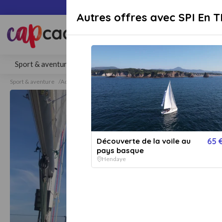
Paiement sécuri
Autres offres avec SPI En 
Rechercher une activité, un lieu 
Sport & aventure
Séjours
Gastronomie
Bien-être
Sport & aventure
Activités aquatiques
Sport Nautique
Voile
Voile Henday
Découverte de la voile au
65 
pays basque
Hendaye