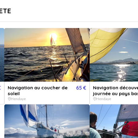
sé
Livraison immédiate
TETE
...
pr
Destinations
Thématiques
e
Init
Vendu 
Explorez 
€
Navigation au coucher de
65 €
Navigation découve
voile.
soleil
journée au pays b
Hendaye
Hendaye
QUA
1