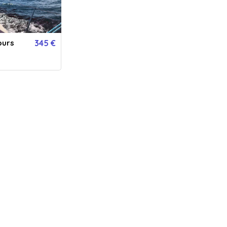
SONNALISATION
r :
De la part de :
Message :
ours
345 €
VERSION IMPRIMÉE
€
+
5.99
*
ERSION DIGITALE
GRATUIT
Expédié en 24h jours ouvrés + délais
nvoyée par email immédiatement
de la poste.
45
€
- Acheter
offrez une carte cadeau valable chez nos 786 établissements partenaires :
50€
80€
120€
150€
200€
250€