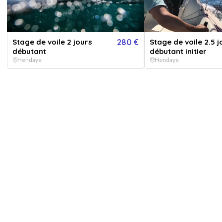
PER
Pou
Stage de voile 2 jours
280 €
Stage de voile 2.5 j
débutant
débutant initier
V
Hendaye
Hendaye
E
Afficher toutes les
images
Ou 