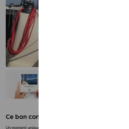
Ce bon comprend
Un moment unique à partager en famille !