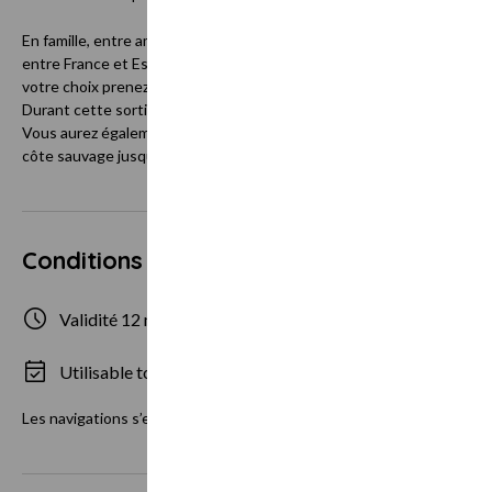
En famille, entre amis avec Spi en Tête et son équipe de moniteurs d
entre France et Espagne lors d’une sortie en voilier au départ d’Henda
votre choix prenez la barre du voilier, hisser les voiles, participer
Durant cette sortie nous vous initiions à la voile et vous apprenons l
Vous aurez également une vue imprenable sur Hendaye, les falaises de l
côte sauvage jusqu’à San Sébastien.
Conditions d'utilisation
Validité 12 mois
1 personne max
Utilisable tous les jours
Âge maximum 5 
Les navigations s’effectue de début Mars à fin Novembre