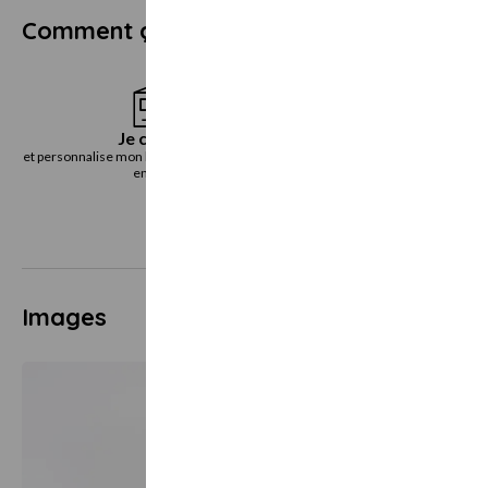
Comment ça marche ?
Je choisis
Je reçoi
et personnalise mon bon cadeau directement
le bon cadeau immédiatemen
en ligne
voie postal
Images