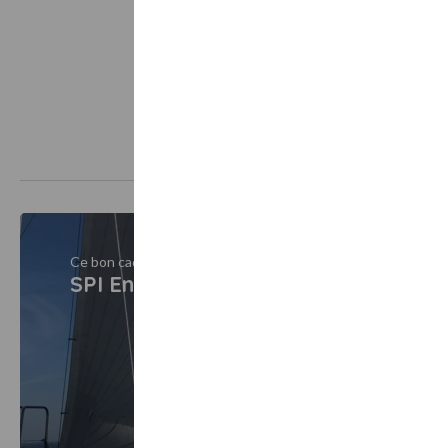
Ce bon cadeau est vendu par
SPI En TETE