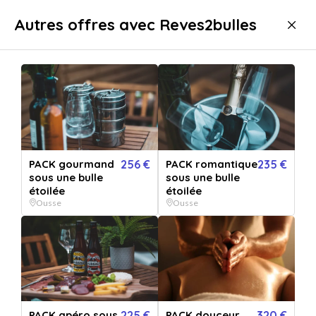
Livraison immédiate
Autres offres avec Reves2bulles
Séjours
Nuit insolite
Bulle
Bulle Ousse
PACK gourmand
256 €
PACK romantique
235 €
sous une bulle
sous une bulle
étoilée
étoilée
Ousse
Ousse
Afficher toutes
les images
PACK apéro sous
225 €
PACK douceur
320 €