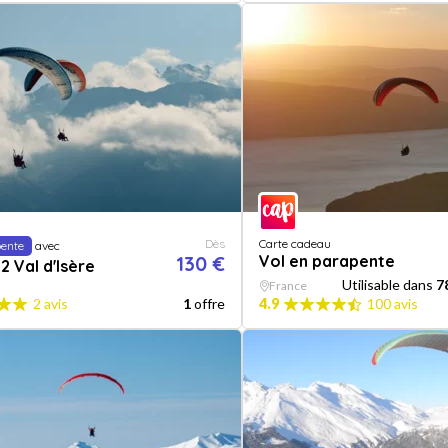
Dès
Carte cadeau
pente
avec
130 €
Vol en parapente
2 Val d'Isère
Utilisable dans
7
France
2 avis
1
offre
4.9
100 avis