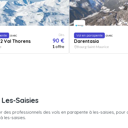
Dès
pente
avec
Vol en parapente
avec
90 €
 2 Val Thorens
Darentasia
1
offre
e
Bourg-Saint-Maurice
Les-Saisies
 des professionnels des vols en parapente à les-saisies, pour o
 les-saisies.