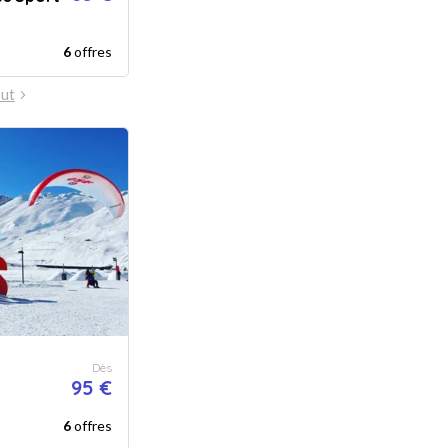
6
offres
out
Dès
95 €
6
offres