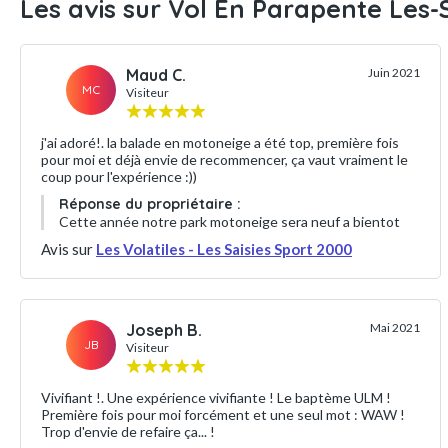
Les avis sur Vol En Parapente Les-S
Maud C.
Juin 2021
MC
Visiteur
j'ai adoré!. la balade en motoneige a été top, première fois
pour moi et déjà envie de recommencer, ça vaut vraiment le
coup pour l'expérience :))
Réponse du propriétaire :
Cette année notre park motoneige sera neuf a bientot
Avis sur
Les Volatiles - Les Saisies Sport 2000
Joseph B.
Mai 2021
JB
Visiteur
Vivifiant !. Une expérience vivifiante ! Le baptème ULM !
Première fois pour moi forcément et une seul mot : WAW !
Trop d'envie de refaire ça... !