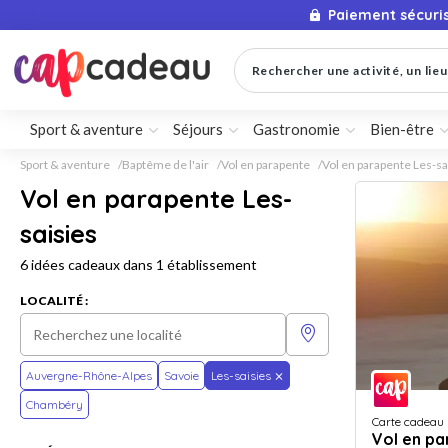
Paiement sécuri
Rechercher une activité, un lieu 
Sport & aventure
Séjours
Gastronomie
Bien-être
Sport & aventure
Baptême de l'air
Vol en parapente
Vol en parapente Les-sa
Vol en parapente Les-
saisies
6 idées cadeaux dans 1 établissement
LOCALITÉ :
Auvergne-Rhône-Alpes
Savoie
Les-saisies
Chambéry
Carte cadeau
Vol en p