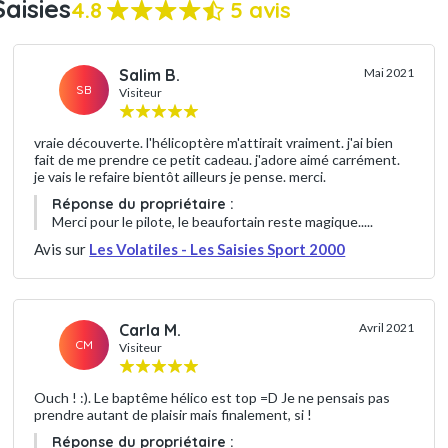
aisies
4.8
5 avis
Salim B.
Mai 2021
SB
Visiteur
vraie découverte. l'hélicoptère m'attirait vraiment. j'ai bien
fait de me prendre ce petit cadeau. j'adore aimé carrément.
je vais le refaire bientôt ailleurs je pense. merci.
Réponse du propriétaire :
Merci pour le pilote, le beaufortain reste magique.....
Avis sur
Les Volatiles - Les Saisies Sport 2000
Carla M.
Avril 2021
CM
Visiteur
Ouch ! :). Le baptême hélico est top =D Je ne pensais pas
prendre autant de plaisir mais finalement, si !
Réponse du propriétaire :