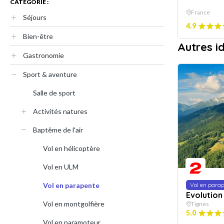
CATÉGORIE :
France
Séjours
4.9
Bien-être
Autres i
Gastronomie
Sport & aventure
Salle de sport
Activités natures
Baptême de l'air
Vol en hélicoptère
Vol en ULM
Vol en parapente
Vol en para
Evolution
Vol en montgolfière
Tignes
5.0
Vol en paramoteur