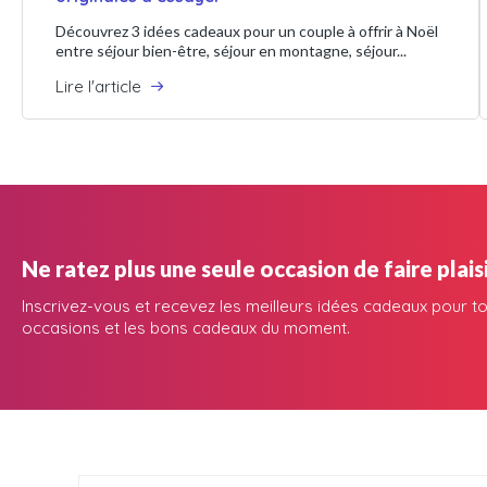
Découvrez 3 idées cadeaux pour un couple à offrir à Noël
entre séjour bien-être, séjour en montagne, séjour...
Lire l'article
Ne ratez plus une seule occasion de faire plaisi
Inscrivez-vous et recevez les meilleurs idées cadeaux pour to
occasions et les bons cadeaux du moment.