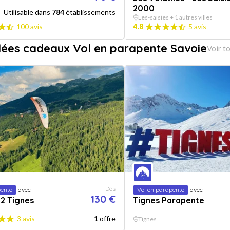
2000
Utilisable dans
784
établissements
Les-saisies + 1 autres villes
100 avis
4.8
5 avis
dées cadeaux Vol en parapente Savoie
Voir t
Dès
pente
avec
Vol en parapente
avec
130 €
 2 Tignes
Tignes Parapente
3 avis
1
offre
Tignes