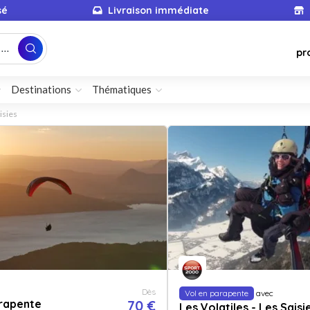
sé
Livraison immédiate
...
pr
Destinations
Thématiques
isies
Dès
Vol en parapente
avec
arapente
70 €
Les Volatiles - Les Saisi