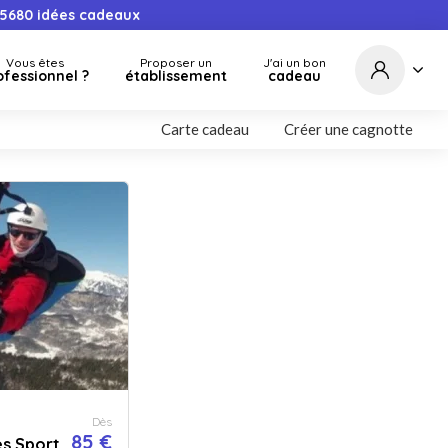
5680
idées cadeaux
Vous êtes
Proposer un
J'ai un bon
ofessionnel ?
établissement
cadeau
Carte cadeau
Créer une cagnotte
Dès
85 €
es Sport