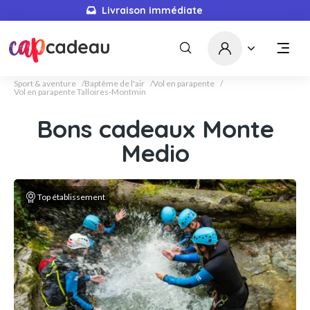
Livraison immédiate
Sport & aventure
Baptême de l'air
Vol en parapente
Vol en parapente Talloires-Montmin
Bons cadeaux Monte
Medio
Top établissement