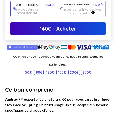
VERSION IMPRIMÉE
€
VERSION DIGITALE
GRATUIT
+
5.99
*
Envoyée par email
Expédié en 24h jours ouvrés
immédiatement
+ délais de la poste.
140
€
- Acheter
Ou offrez une carte cadeau valable chez nos 784 établissements
partenaires :
50€
80€
120€
150€
200€
250€
Ce bon comprend
Audrey PY experte facialiste, a créé pour vous un soin unique
: My Face Sculpting,
un rituel visage unique, adapté aux besoins
spécifiques de chaque cliente.