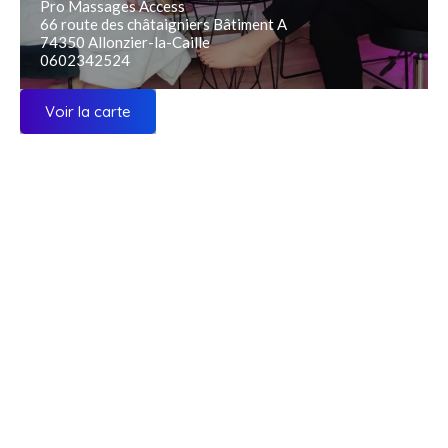
Pro Massages Access
66 route des châtaigniers Bâtiment A
74350 Allonzier-la-Caille
0602342524
Voir la carte