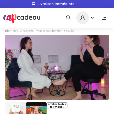
Livraison immédiate
Bien-être
Massage
Massage Allonzier-la-Caille
Afficher toutes
les images