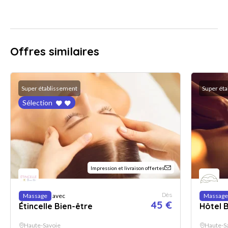
Offres similaires
Super établissement
Super ét
Sélection
Impression et livraison offertes
Dès
Massage
avec
Massage
45 €
Étincelle Bien-être
Hôtel 
Haute-Savoie
Haute-S