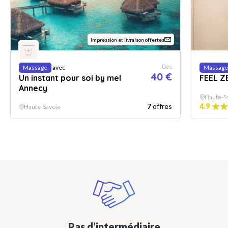
Impression et livraison offertes
Dès
Massage
avec
Massage
40 €
Un instant pour soi by mel
FEEL Z
Annecy
Haute-S
7
offres
4.9
Haute-Savoie
Pas d’intermédiaire