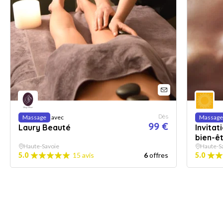
Dès
Massage
avec
Massage
99 €
Laury Beauté
Invita
bien-ê
Haute-Savoie
Haute-S
5.0
15 avis
6
offres
5.0