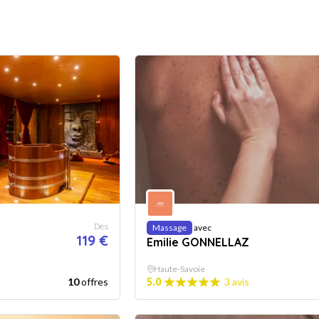
Dès
Massage
avec
119 €
Emilie GONNELLAZ
Haute-Savoie
10
offres
5.0
3 avis