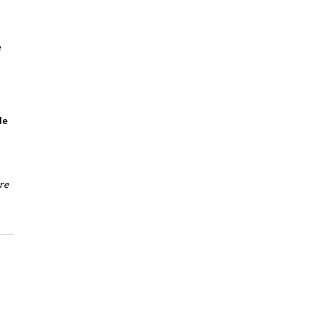
e
de
re