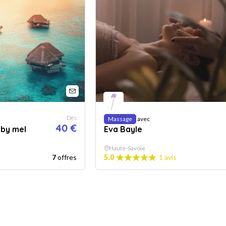
Dès
Massage
avec
40 €
 by mel
Eva Bayle
Haute-Savoie
7
offres
5.0
1 avis