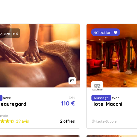
Sélection
ablissement
Dès
avec
Massage
avec
110 €
Beauregard
Hotel Macchi
avoie
19 avis
2
offres
Haute-Savoie