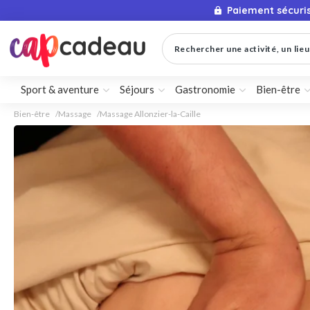
Paiement sécuri
Rechercher une activité, un lieu 
Sport & aventure
Séjours
Gastronomie
Bien-être
Bien-être
Massage
Massage Allonzier-la-Caille