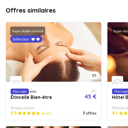
Offres similaires
Super établissement
Super ét
Sélection
Dès
Massage
avec
Massage
45 €
Étincelle Bien-être
Hôtel 
Haute-Savoie
Haute-S
5.0
6 avis
7
offres
4.7