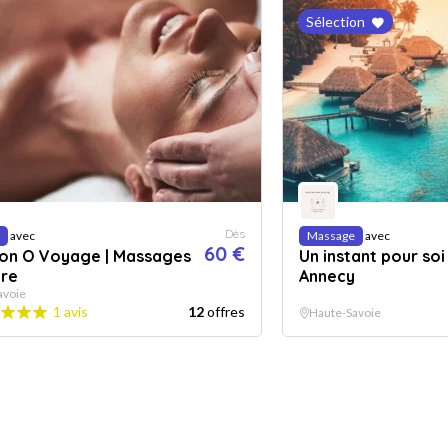
Sélection
Dès
avec
Massage
avec
60 €
tion O Voyage | Massages
Un instant pour soi
tre
Annecy
avoie
1 avis
12
offres
Haute-Savoie