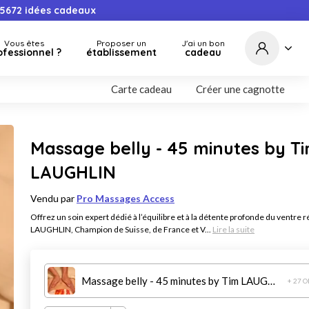
5672
idées cadeaux
Vous êtes
Proposer un
J'ai un bon
ofessionnel ?
établissement
cadeau
Carte cadeau
Créer une cagnotte
Massage belly - 45 minutes by T
LAUGHLIN
Vendu par
Pro Massages Access
Offrez un soin expert dédié à l’équilibre et à la détente profonde du ventre r
LAUGHLIN, Champion de Suisse, de France et V...
Lire la suite
Massage belly - 45 minutes by Tim LAUGHLIN
+ 27 