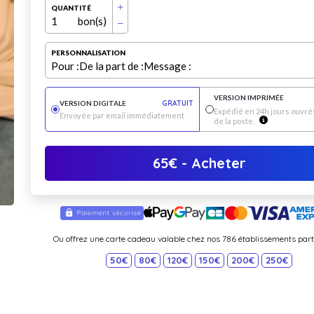
QUANTITÉ
1
bon(s)
PERSONNALISATION
Pour :
De la part de :
Message :
VERSION IMPRIMÉE
VERSION DIGITALE
GRATUIT
Expédié en 24h jours ouvrés
Envoyée par email immédiatement
de la poste.
65
€
- Acheter
Ou offrez une carte cadeau valable chez nos 786 établissements part
50€
80€
120€
150€
200€
250€