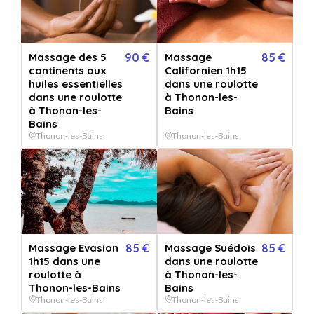
Massage facial japonais |
Inspiration Kobido
Massage des 5
90 €
Massage
85 €
continents aux
Californien 1h15
Vendu par
Invitation O Voyage | Massages bien-être
huiles essentielles
dans une roulotte
dans une roulotte
à Thonon-les-
5.0
1 avis
à Thonon-les-
Bains
Kobido signifie en japonais 'Voie ancestrale de la beauté'. Ce massage facial
Bains
produit un réveil et un rajeunissement du visage. Véritable...
Lire la suite
Thonon-les-Bains
Thonon-les-Bains
Massage facial japonais | Inspiration Kobido
+ 11 OFFRES
QUANTITÉ
1
bon(s)
Massage Evasion
85 €
Massage Suédois
85 €
1h15 dans une
dans une roulotte
PERSONNALISATION
roulotte à
à Thonon-les-
Pour :
Thonon-les-Bains
Bains
De la part de :
Thonon-les-Bains
Thonon-les-Bains
Message :