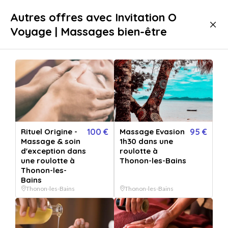
Livraison immédiate
Autres offres avec Invitation O
Voyage | Massages bien-être
Bien-être
Massage
Massage Thonon-les-Bains
Rituel Origine -
100 €
Massage Evasion
95 €
Massage & soin
1h30 dans une
d'exception dans
roulotte à
une roulotte à
Thonon-les-Bains
Thonon-les-
Bains
Thonon-les-Bains
Thonon-les-Bains
Afficher toutes
les images