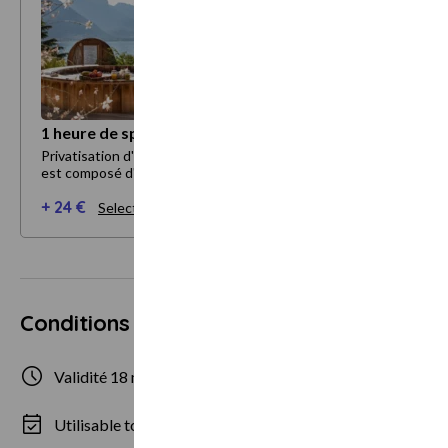
1 heure de spa pour 1 personne
Privatisation d'une heure de l'espace Bulle Nordic. cet espace
est composé d'un bain à bulles et d'un sauna.
+ 24 €
Selectionner mes options
Conditions d'utilisation
Validité 18 mois
1 personne
Utilisable tous les jours