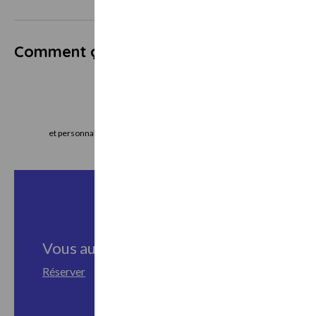
Comment ça marche ?
Je choisis
J
et personnalise mon bon cadeau directement
le bon cadeau imm
en ligne
vo
Vous aussi, vivez cette expérience
Réserver