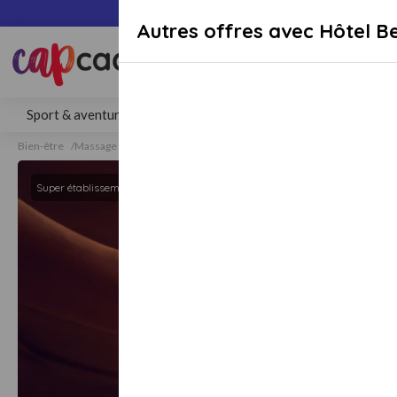
Paiement sécuri
Autres offres avec Hôtel 
Rechercher une activité, un lieu 
Sport & aventure
Séjours
Gastronomie
Bien-être
Bien-être
Massage
Massage Sevrier
Super établissement