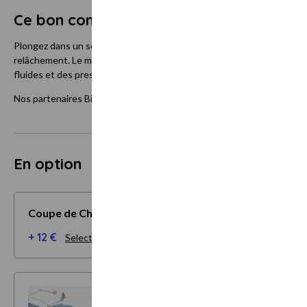
Ce bon comprend
Plongez dans un soin unique alliant l'art du massage énergétique à u
relâchement. Le massage énergétique est une pratique subtile et prof
fluides et des pressions ciblées, il libère les blocages, relâche les 
Nos partenaires Bien-être saurons s'adapter à vos besoins et créer
En option
Coupe de Champagne
+ 12 €
Selectionner mes options