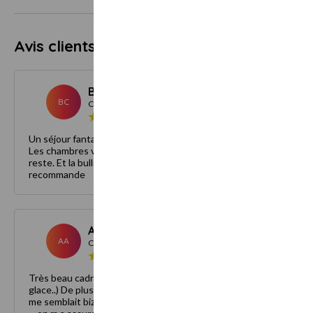
Avis clients
4.7
19 avis
Brian C.
Novembre 202
BC
Client
Un séjour fantastique. Ma compagne a été ravie de notre séjour.
Les chambres vue lac sont magnifiques. Le restaurant n'est pas e
reste. Et la bulle nordic est vraiment la cerise sur le gâteau. Je
recommande
Alexia A.
Août 202
AA
Client
Très beau cadre mais cocktail et service moyen... ( vin rouge servi
glace..) De plus nous avons ete facturer x2 ( j avais appeler car il
me semblait bizarre dans mes bons cadeaux d avoir 2 réservation