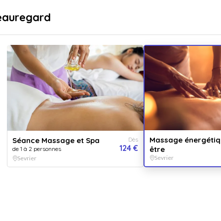
sé
Livraison immédiate
Beauregard
...
pr
Destinations
Thématiques
Massage énergétiq
Séance Massage et Spa
Dès
124 €
être
de 1 à 2 personnes
Sevrier
Sevrier