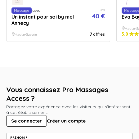
Dès
Massage
avec
Massag
40 €
Un instant pour soi by mel
Eva Ba
Annecy
Haute-S
7
offres
5.0
Haute-Savoie
Vous connaissez Pro Massages
Access ?
Partagez votre expérience avec les visiteurs qui s'intéressent
à cet établissement.
Se connecter
Créer un compte
PRÉNOM