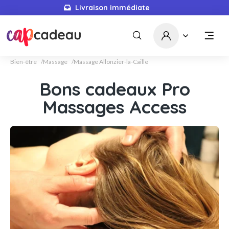
Livraison immédiate
5671
idées cadeaux
Bien-être
Massage
Massage Allonzier-la-Caille
Bons cadeaux Pro
Massages Access