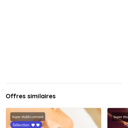
Offres similaires
Super établissement
Super ét
Sélection