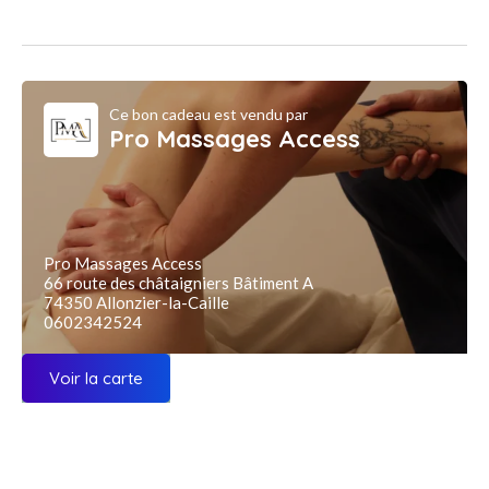
Ce bon cadeau est vendu par
Pro Massages Access
Pro Massages Access
66 route des châtaigniers Bâtiment A
74350 Allonzier-la-Caille
0602342524
Voir la carte