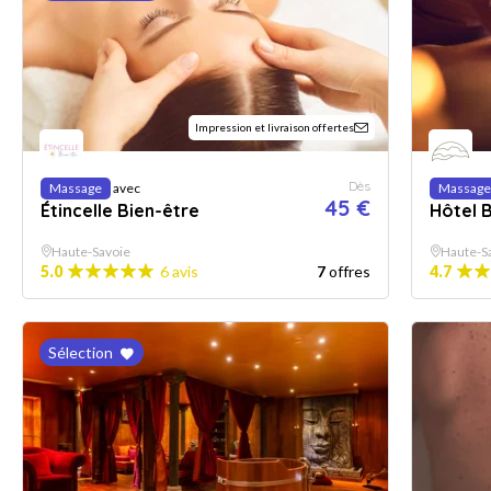
Impression et livraison offertes
Dès
Massage
avec
Massage
45 €
Étincelle Bien-être
Hôtel 
Haute-Savoie
Haute-S
5.0
6 avis
7
offres
4.7
Sélection