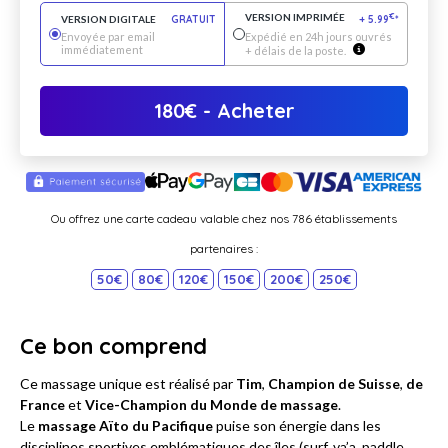
VERSION IMPRIMÉE
€
VERSION DIGITALE
GRATUIT
+
5.99
*
Envoyée par email
Expédié en 24h jours ouvrés
immédiatement
+ délais de la poste.
180
€
- Acheter
Ou offrez une carte cadeau valable chez nos 786 établissements
partenaires :
50€
80€
120€
150€
200€
250€
Ce bon comprend
Ce massage unique est réalisé par
Tim
,
Champion de Suisse
,
de
France
et
Vice-Champion du Monde de massage
.
Le
massage Aïto du Pacifique
puise son énergie dans les
disciplines sportives emblématiques des îles (surf, va’a, paddle,