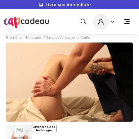
Livraison immédiate
Bien-être
Massage
Massage Allonzier-la-Caille
Afficher toutes
les images