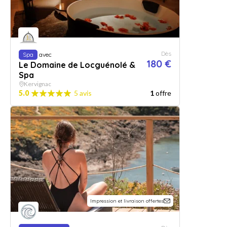
Dès
Spa
avec
180 €
Le Domaine de Locguénolé &
Spa
Kervignac
5.0
5 avis
1
offre
Impression et livraison offertes