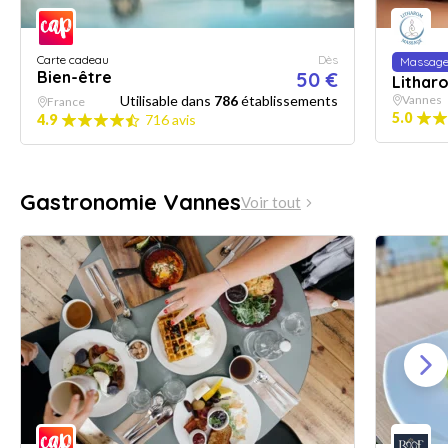
Carte cadeau
Dès
Massag
Bien-être
50 €
Lithar
Utilisable dans
786
établissements
Vannes
France
5.0
4.9
716 avis
Gastronomie Vannes
Voir tout