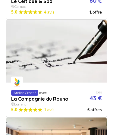
60 €
Le Celtique & Spa
Carnac
5.0
4 avis
1
offre
Dès
Atelier Créatif
avec
43 €
La Compagnie du Rouho
Lorient
5.0
1 avis
5
offres