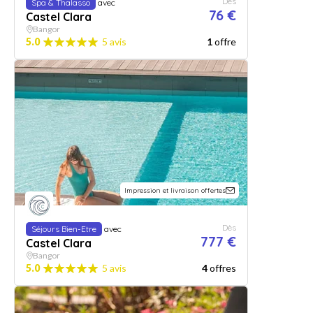
Dès
Spa & Thalasso
avec
76 €
Castel Clara
Bangor
5.0
5 avis
1
offre
Impression et livraison offertes
Dès
Séjours Bien-Etre
avec
777 €
Castel Clara
Bangor
5.0
5 avis
4
offres