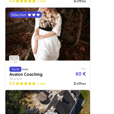
5.0
2 avis
3
offres
Sélection
Dès
Santé
avec
60 €
Avalon Coaching
Lorient
5.0
2 avis
2
offres