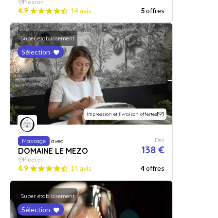
Ploeren
4.9
14 avis
5
offres
Super établissement
Sélection
Impression et livraison offertes
Dès
Massage
avec
138 €
DOMAINE LE MEZO
Ploeren
4.9
14 avis
4
offres
Super établissement
Sélection