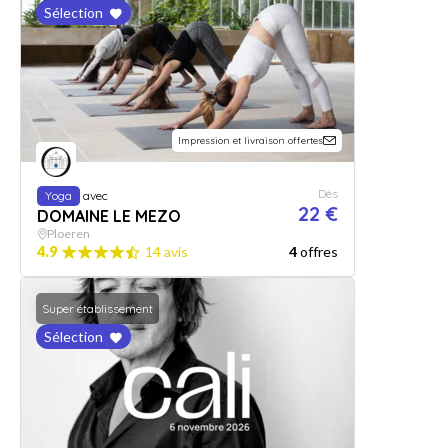
Sélection
Impression et livraison offertes
Dès
Yoga
avec
22 €
DOMAINE LE MEZO
Ploeren
4.9
14 avis
4
offres
Super établissement
Sélection