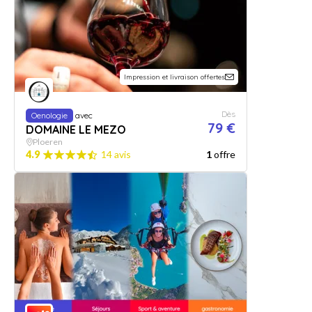
Impression et livraison offertes
Dès
Oenologie
avec
79 €
DOMAINE LE MEZO
Ploeren
4.9
14 avis
1
offre