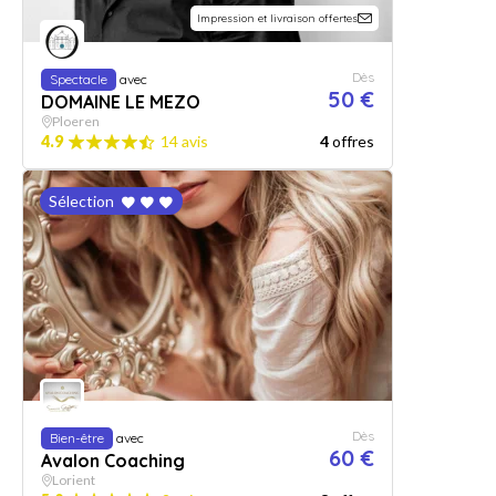
Impression et livraison offertes
Dès
Spectacle
avec
50 €
DOMAINE LE MEZO
Ploeren
4.9
14 avis
4
offres
Sélection
Dès
Bien-être
avec
60 €
Avalon Coaching
Lorient