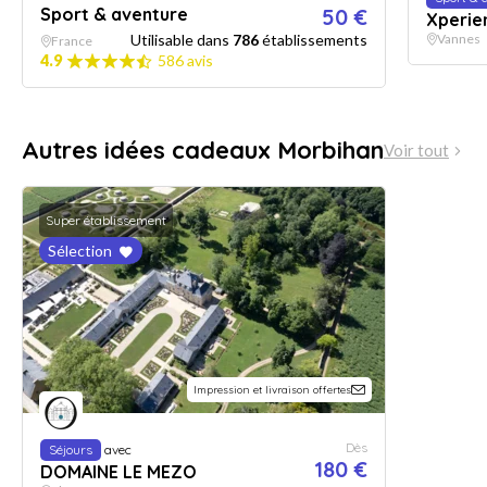
Sport & aventure
50 €
Xperie
Utilisable dans
786
établissements
Vannes
France
4.9
586 avis
Autres idées cadeaux Morbihan
Voir tout
Super établissement
Sélection
Impression et livraison offertes
Dès
Séjours
avec
180 €
DOMAINE LE MEZO