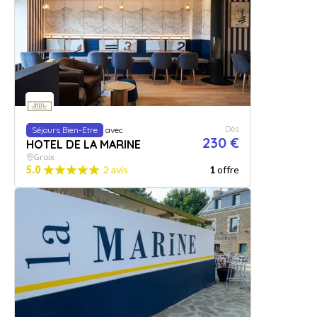
Dès
Séjours Bien-Etre
avec
230 €
HOTEL DE LA MARINE
Groix
5.0
2 avis
1
offre