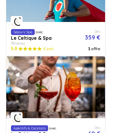
Dès
Séjours Spa
avec
359 €
Le Celtique & Spa
Carnac
5.0
4 avis
1
offre
Dès
Apéritifs & Cocktails
avec