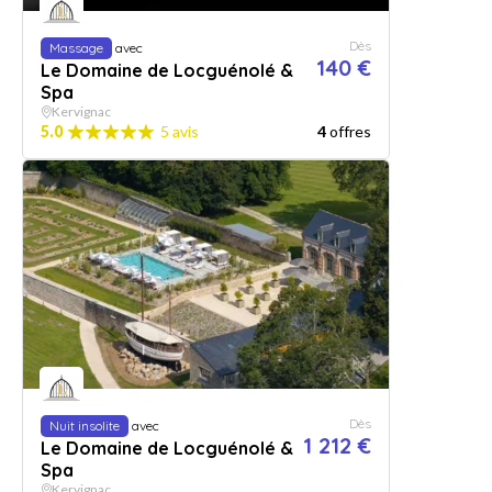
Dès
Massage
avec
140 €
Le Domaine de Locguénolé &
Spa
Kervignac
5.0
5 avis
4
offres
Dès
Nuit insolite
avec
1 212 €
Le Domaine de Locguénolé &
Spa
Kervignac