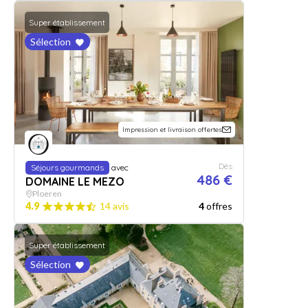
Super établissement
Sélection
Impression et livraison offertes
Dès
Séjours gourmands
avec
486 €
DOMAINE LE MEZO
Ploeren
4.9
14 avis
4
offres
Super établissement
Sélection