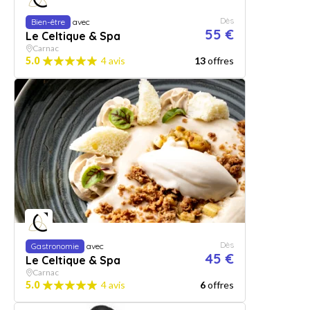
Dès
Bien-être
avec
55 €
Le Celtique & Spa
Carnac
5.0
4 avis
13
offres
Dès
Gastronomie
avec
45 €
Le Celtique & Spa
Carnac
5.0
4 avis
6
offres