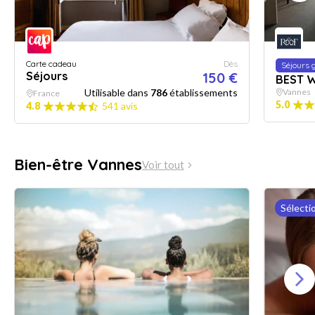
Carte cadeau
Dès
Séjours
Séjours
150 €
BEST 
Utilisable dans
786
établissements
Vannes
France
5.0
4.8
541 avis
Bien-être Vannes
Voir tout
Sélecti