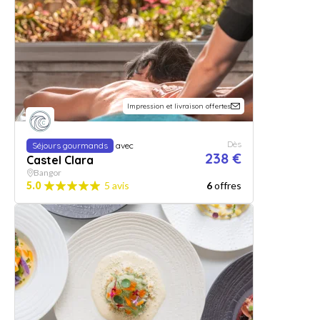
Impression et livraison offertes
Dès
Séjours gourmands
avec
238 €
Castel Clara
Bangor
5.0
5 avis
6
offres