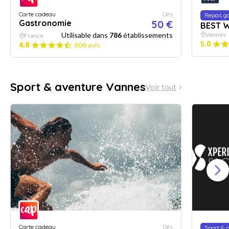
Carte cadeau
Dès
Repas g
Gastronomie
50 €
BEST 
Utilisable dans
786
établissements
Vannes
France
5.0
4.8
606 avis
Sport & aventure Vannes
Voir tout
Carte cadeau
Dès
Sport & 