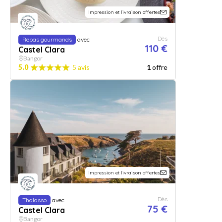
Impression et livraison offertes
Dès
Repas gourmands
avec
110 €
Castel Clara
Bangor
5.0
5 avis
1
offre
Impression et livraison offertes
Dès
Thalasso
avec
75 €
Castel Clara
Bangor