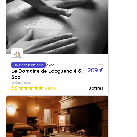
Dès
Journée bien-être
avec
209 €
Le Domaine de Locguénolé &
Spa
Kervignac
5.0
5 avis
3
offres