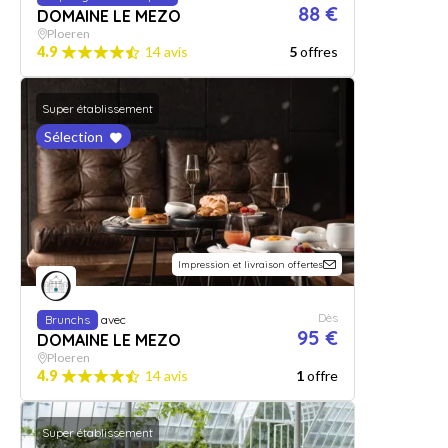
88 €
DOMAINE LE MEZO
Ploeren
4.9
14 avis
5
offres
Super établissement
Sélection
Impression et livraison offertes
Dès
Brunchs
avec
95 €
DOMAINE LE MEZO
Ploeren
4.9
14 avis
1
offre
Super établissement