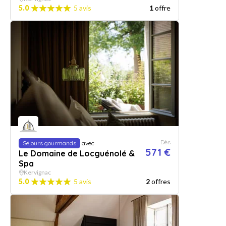
5.0
5 avis
1
offre
Dès
Séjours gourmands
avec
571 €
Le Domaine de Locguénolé &
Spa
Kervignac
5.0
5 avis
2
offres