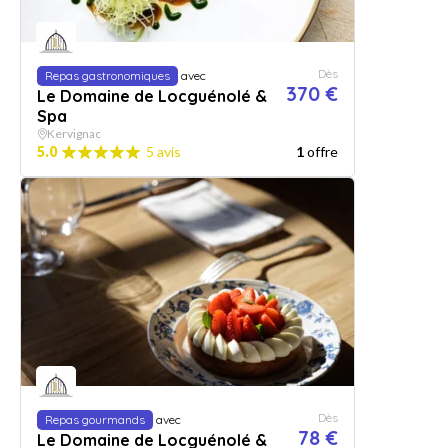
Dès
Repas gastronomiques
avec
370 €
Le Domaine de Locguénolé &
Spa
Kervignac
5.0
5 avis
1
offre
Dès
Repas gourmands
avec
78 €
Le Domaine de Locguénolé &