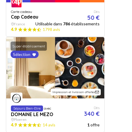
Carte cadeau
Dès
Cap Cadeau
50 €
Utilisable dans
786
établissements
France
4.9
1798 avis
Super établissement
Sélection
Impression et livraison offertes
Dès
Séjours Bien-Etre
avec
340 €
DOMAINE LE MEZO
Ploeren
4.9
14 avis
1
offre