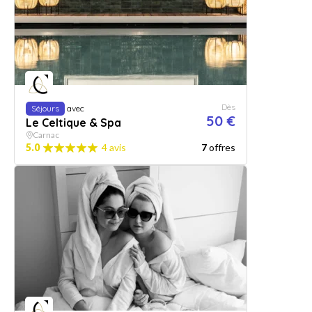
Dès
Séjours
avec
50 €
Le Celtique & Spa
Carnac
5.0
4 avis
7
offres