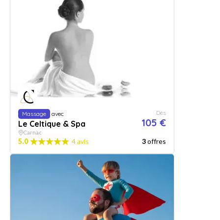
Dès
Massage
avec
105 €
Le Celtique & Spa
Carnac
5.0
4 avis
3
offres