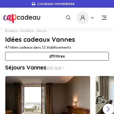
Livraison immédiate
Bretagne
Morbihan
Vannes
Idées cadeaux Vannes
47
idées cadeaux dans
11
établissements
Filtres
Séjours Vannes
Voir tout