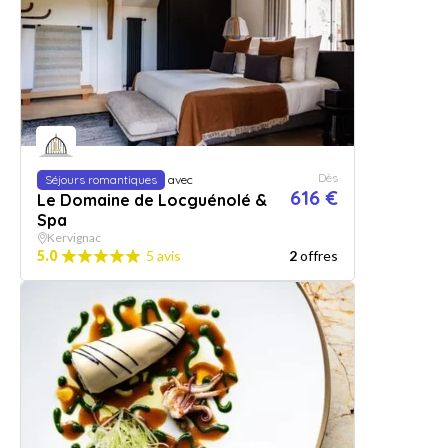
Dès
Séjours romantiques
avec
616 €
Le Domaine de Locguénolé &
Spa
Kervignac
5.0
5 avis
2
offres