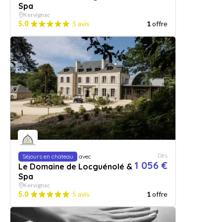
Spa
Kervignac
5.0
5 avis
1
offre
Dès
Séjours en chateau
avec
1 056 €
Le Domaine de Locguénolé &
Spa
Kervignac
5.0
5 avis
1
offre