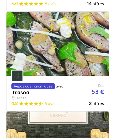
5.0
5 avis
14
offres
Dès
Repas gastronomiques
avec
53 €
Itsasoa
Carnac
4.8
5 avis
3
offres