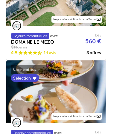
Impression et livraison offertes
Dès
Séjours romantiques
avec
560 €
DOMAINE LE MEZO
Ploeren
4.9
14 avis
3
offres
Super établissement
Sélection
Impression et livraison offertes
Dès
Repas gastronomiques
avec