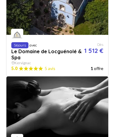
Dès
Séjours
avec
1 512 €
Le Domaine de Locguénolé &
Spa
Kervignac
5.0
5 avis
1
offre