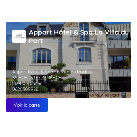
Appart Hôtel & Spa La Villa du
Port
Appart Hôtel & Spa La Villa du Port
85 RUE DU COMMERCE
56000 Vannes
0620309928
Voir la carte