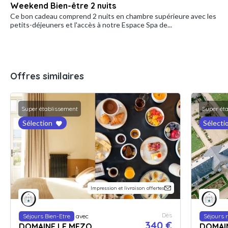
Weekend Bien-être 2 nuits
Ce bon cadeau comprend 2 nuits en chambre supérieure avec les
petits-déjeuners et l'accès à notre Espace Spa de...
Offres similaires
Super établissement
Super ét
Sélection
Sélecti
Impression et livraison offertes
Dès
Séjours Bien-Etre
avec
Séjours 
340 €
DOMAINE LE MEZO
DOMAI