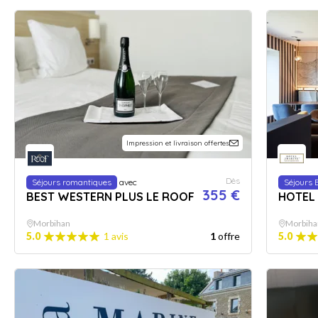
Impression et livraison offertes
Dès
Séjours romantiques
avec
Séjours 
355 €
BEST WESTERN PLUS LE ROOF
HOTEL 
Morbihan
Morbiha
5.0
1 avis
1
offre
5.0