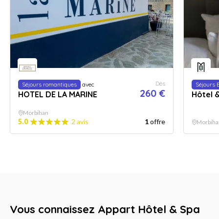
Dès
Séjours romantiques
avec
Séjours 
260 €
HOTEL DE LA MARINE
Hôtel 
Morbihan
5.0
2 avis
1
offre
Morbiha
Vous connaissez Appart Hôtel & Spa