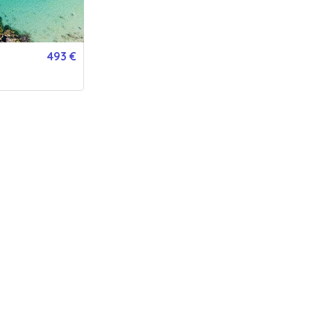
1
bon(s)
PERSONNALISATION
Pour :
De la part de :
Message :
493 €
VERSION IMPRIMÉE
VERSION DIGITALE
GRATUIT
Expédié en 24h jours ouvrés
Envoyée par email immédiatement
de la poste.
238
€
- Acheter
Ou offrez une carte cadeau valable chez nos 786 établissements part
50€
80€
120€
150€
200€
250€