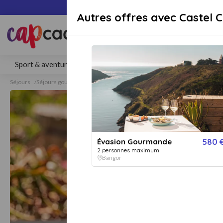
Paiement sécuri
Autres offres avec Castel C
Rechercher une activité, un lieu 
Sport & aventure
Séjours
Gastronomie
Bien-être
Séjours
Séjours gourmands
Séjours gourmands Bangor
Évasion Gourmande
580 
2 personnes maximum
Bangor