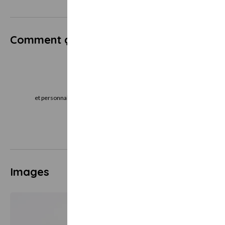
Comment ça marche ?
Je choisis
J
et personnalise mon bon cadeau directement
le bon cadeau imm
en ligne
vo
Images