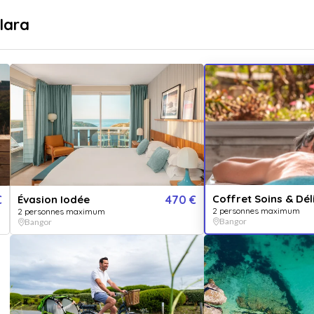
sé
Livraison immédiate
lara
...
pr
Destinations
Thématiques
Coffret Soins & Dél
€
Évasion Iodée
470 €
2 personnes maximum
2 personnes maximum
Bangor
Bangor