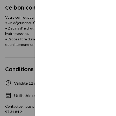
Ce bon comprend
Votre coffret pour 2 personnes comprend :
• Un déjeuner au Café Clara dans notre bistrot chic, entrée plat ou pl
• 2 soins d’hydrothérapie au sein de notre institut à sélectionner p
hydromassant.
• L'accès libre durant votre 1/2 journée de soins à un bassin intérie
et un hammam, une douche expérience et notre salle de repos avec v
Conditions d'utilisation
Validité 12 mois
2 personne
Utilisable tous les jours
Contactez-nous pour connaître nos disponibilités et réserver votre c
97 31 84 21