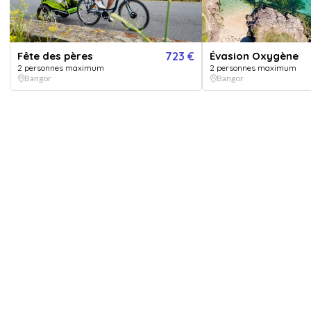
Fête des pères
723 €
Évasion Oxygène
2 personnes maximum
2 personnes maximum
Bangor
Bangor
Afficher toutes les
images