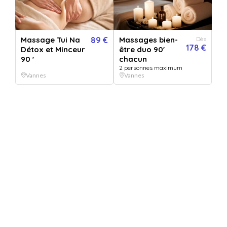
Conditions d'utilisation
Massage Tui Na
89 €
Massages bien-
Dès
Validité 12 mois
1 personne maximum
178 €
Détox et Minceur
être duo 90'
90 '
chacun
2 personnes maximum
Utilisable sur
Utilisable tous les
Vannes
Vannes
réservation
jours
Comment ça marche ?
Je choisis
et personnalise mon bon cadeau directement en ligne