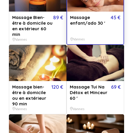
Envoyée par email
Expédié en 24h jours ouvrés
immédiatement
+ délais de la poste.
Massage
45 €
Massage Bien-
89 €
enfant/ado 30 '
être à domicile ou
45
€
- Acheter
en extérieur 60
min
Vannes
Vannes
Ou offrez une carte cadeau valable chez nos 786 établissements
partenaires :
50€
80€
120€
150€
200€
250€
Massage bien-
120 €
Massage Tui Na
69 €
être à domicile
Détox et Minceur
Ce bon comprend
ou en extérieur
60 '
90 min
Tu es l'heureux bénéficiaire d'un massage découverte. A la fin de
Vannes
Vannes
la séance tu repartira avec un petit cadeau !!!