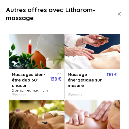
Livraison immédiate
Autres offres avec Litharom-
massage
Bien-être
Massage
Massage Vannes
Massages bien-
Dès
Massage
110 €
138 €
être duo 60'
énergétique sur
chacun
mesure
2 personnes maximum
Vannes
Vannes
Afficher toutes
les images