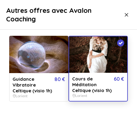
Livraison immédiate
Autres offres avec Avalon
Coaching
Bien-être
Santé
Santé Lorient
Cours de
60 €
Guidance
80 €
Méditation
Vibratoire
Celtique (visio 1h)
Celtique (visio 1h)
Lorient
Lorient
Afficher toutes
les images