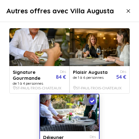
Livraison immédiate
Autres offres avec Villa Augusta
Gastronomie
Repas
Repas gourmands
Repas gourmands Saint-Paul-Trois-Châteaux
Signature
Dès
Plaisir Augusta
Dès
84 €
54 €
Gourmande
de 1 à 6 personnes
de 1 à 4 personnes
ST-PAUL-TROIS-CHATEAUX
ST-PAUL-TROIS-CHATEAUX
Afficher toutes
les images
Déjeuner
Dès