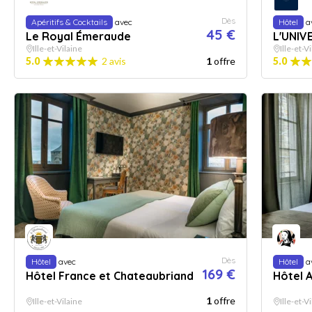
Dès
Apéritifs & Cocktails
avec
Hôtel
a
45 €
Le Royal Émeraude
L'UNIV
Ille-et-Vilaine
Ille-et-V
5.0
2 avis
1
offre
5.0
Dès
Hôtel
avec
Hôtel
a
169 €
Hôtel France et Chateaubriand
Hôtel 
1
offre
Ille-et-Vilaine
Ille-et-V