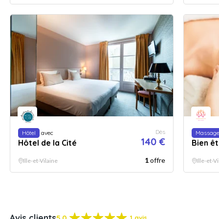
Dès
Hôtel
avec
Massag
140 €
Hôtel de la Cité
Bien ê
1
offre
Ille-et-Vilaine
Ille-et-
Avis clients
5.0
1 avis