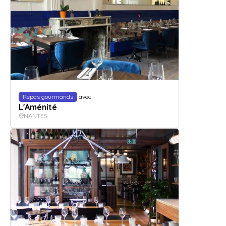
Repas gourmands
avec
L'Aménité
NANTES