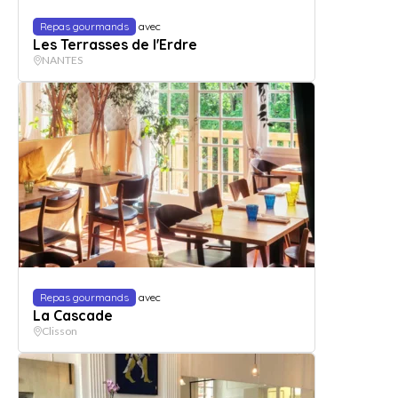
Repas gourmands
avec
Les Terrasses de l'Erdre
NANTES
Repas gourmands
avec
La Cascade
Clisson