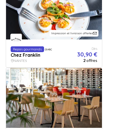
Impression et livraison offertes
Dès
Repas gourmands
avec
30,90 €
Chez Franklin
2
offres
NANTES