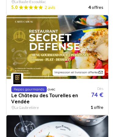
La Baule-Escoublac
5.0
2 avis
4
offres
Impression et livraison offertes
Dès
Repas gourmands
avec
74 €
Le Château des Tourelles en
Vendée
1
offre
La Gaubretière