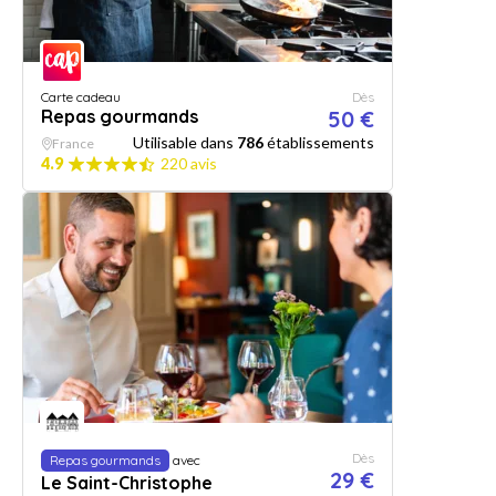
Carte cadeau
Dès
Repas gourmands
50 €
Utilisable dans
786
établissements
France
4.9
220 avis
Dès
Repas gourmands
avec
29 €
Le Saint-Christophe