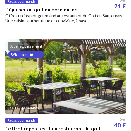
Dès
Repas gourmands
21 €
Déjeuner au golf au bord du lac
Offrez un instant gourmand au restaurant du Golf du Sauternais.
Une cuisine authentique et conviviale, à base...
Super établissement
Sélection
de 1 à 6 personnes
Dès
Repas gourmands
40 €
Coffret repas festif au restaurant du golf