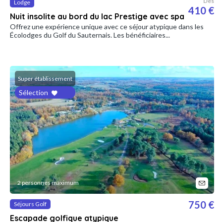
Dès
Lodge
410 €
Nuit insolite au bord du lac Prestige avec spa
Offrez une expérience unique avec ce séjour atypique dans les
Écolodges du Golf du Sauternais. Les bénéficiaires...
Super établissement
Sélection
2 personnes maximum
750 €
Séjours Golf
Escapade golfique atypique