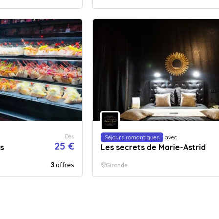
Dès
Séjours romantiques
avec
25 €
s
Les secrets de Marie-Astrid
3
offres
Gironde