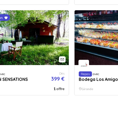
on
Dès
vec
Repas
avec
399 €
N SENSATIONS
Bodega Los Amigo
1
offre
Gironde