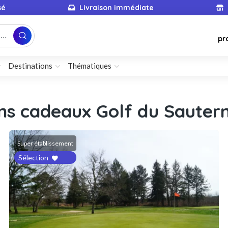
sé
Livraison immédiate
...
pr
Destinations
Thématiques
ns cadeaux Golf du Sautern
Super établissement
Sélection