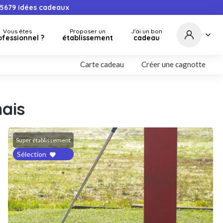
5679
idées cadeaux
Vous êtes
Proposer un
J'ai un bon
ofessionnel ?
établissement
cadeau
Carte cadeau
Créer une cagnotte
ais
Super établissement
Sélection