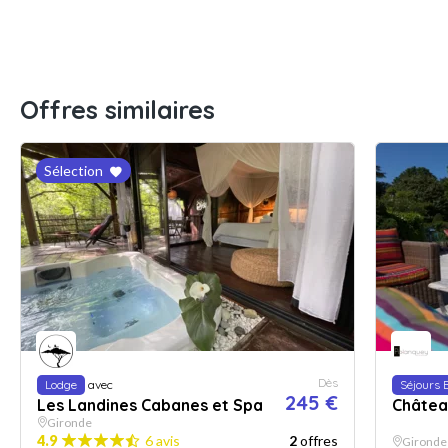
Offres similaires
Sélection
Dès
Lodge
avec
Séjours 
245 €
Les Landines Cabanes et Spa
Châtea
Gironde
4.9
6 avis
2
offres
Gironde