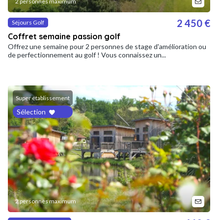
2 personnes maximum
2 450 €
Séjours Golf
Coffret semaine passion golf
Offrez une semaine pour 2 personnes de stage d'amélioration ou
de perfectionnement au golf ! Vous connaissez un...
Super établissement
Sélection
2 personnes maximum