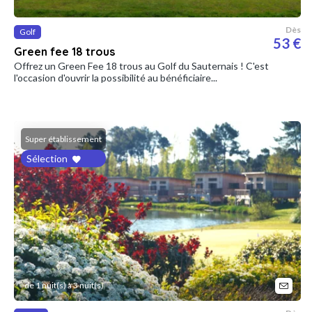
Dès
Golf
53 €
Green fee 18 trous
Offrez un Green Fee 18 trous au Golf du Sauternais ! C'est
l'occasion d'ouvrir la possibilité au bénéficiaire...
Super établissement
Sélection
de 1 nuit(s) à 3 nuit(s)