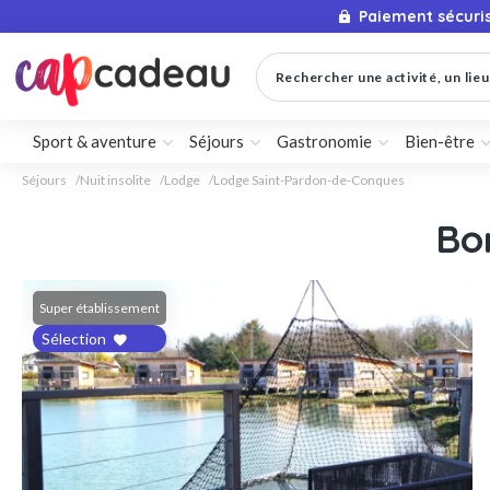
Paiement sécuri
Rechercher une activité, un lieu 
Sport & aventure
Séjours
Gastronomie
Bien-être
Séjours
Nuit insolite
Lodge
Lodge Saint-Pardon-de-Conques
Bo
Super établissement
Sélection