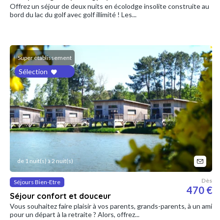
Offrez un séjour de deux nuits en écolodge insolite construite au
bord du lac du golf avec golf illimité ! Les...
Super établissement
Sélection
de 1 nuit(s) à 2 nuit(s)
Dès
Séjours Bien-Etre
470 €
Séjour confort et douceur
Vous souhaitez faire plaisir à vos parents, grands-parents, à un ami
pour un départ à la retraite ? Alors, offrez...