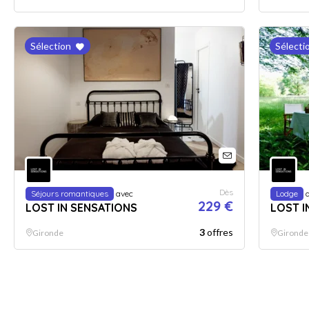
Sélection
Sélecti
Dès
Séjours romantiques
avec
Lodge
a
229 €
LOST IN SENSATIONS
LOST I
3
offres
Gironde
Gironde