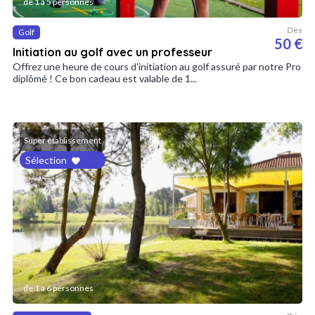
de 1 à 5 personnes
Dès
Golf
50 €
Initiation au golf avec un professeur
Offrez une heure de cours d'initiation au golf assuré par notre Pro
diplômé ! Ce bon cadeau est valable de 1...
Super établissement
Sélection
de 1 à 6 personnes