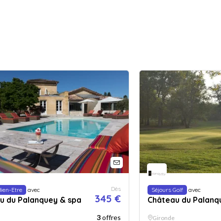
Dès
Bien-Etre
avec
Séjours Golf
avec
345 €
u du Palanquey & spa
Château du Palanq
3
offres
Gironde