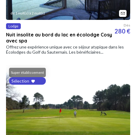
de 1 nuit(s) à 2 nuit(s)
Dès
Lodge
280 €
Nuit insolite au bord du lac en écolodge Cosy
avec spa
Offrez une expérience unique avec ce séjour atypique dans les
Écolodges du Golf du Sauternais. Les bénéficiaires...
Super établissement
Sélection