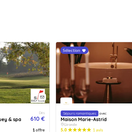
Sélection
Dès
Séjours romantiques
avec
610 €
uey & spa
Maison Marie-Astrid
Gironde
1
offre
5.0
1 avis