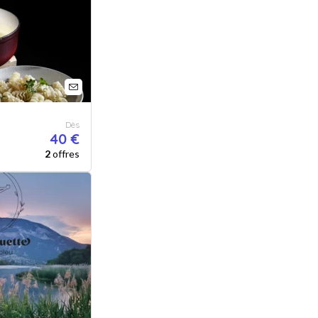
Dès
40 €
2
offres