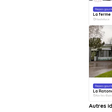
Repas gour
La ferme 
Hauteluce
Repas gour
La Roton
Aix-les-Bain
Autres 