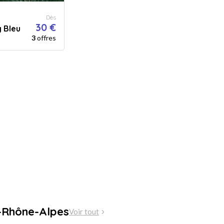
Dès
30 €
g Bleu
3
offres
-Rhône-Alpes
Voir tout