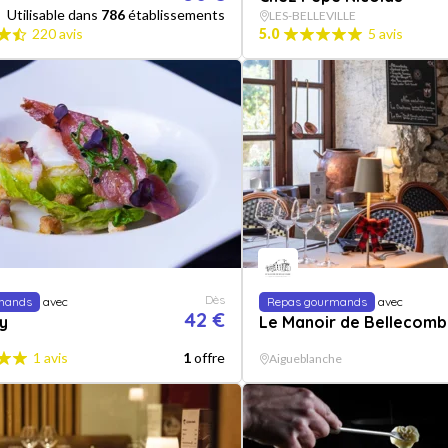
Utilisable dans
786
établissements
LES-BELLEVILLE
220 avis
5.0
5 avis
Dès
mands
avec
Repas gourmands
avec
42 €
y
Le Manoir de Bellecom
1 avis
1
offre
Aigueblanche