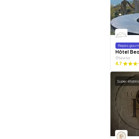
Repas gour
Hôtel Be
Sevrier
4.7
Super établi