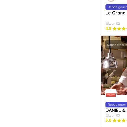
Repas gour
Le Grand
Lyon 02
4.8
Super établi
Repas gour
DANIEL &
Lyon 03
5.0