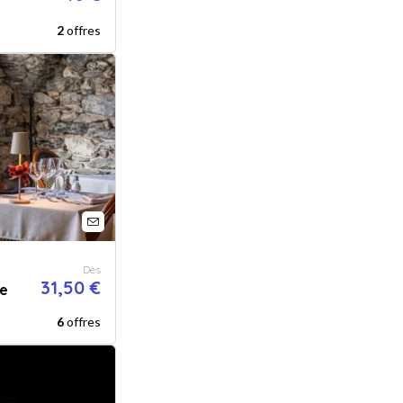
2
offres
Dès
31,50 €
be
6
offres