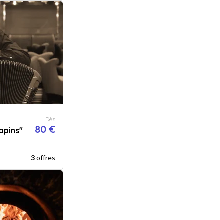
Dès
80 €
apins"
3
offres