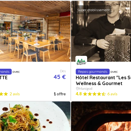
Super établissement
Dès
mands
avec
Repas gourmands
avec
45 €
TTE
Hôtel Restaurant "Les S
Wellness & Gourmet
Manigod
2 avis
1
offre
4.8
6 avis