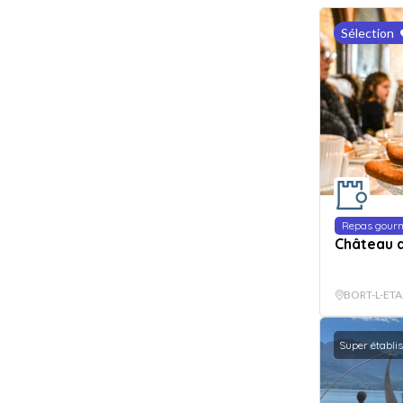
Sélection
Repas gour
Château 
BORT-L-ET
Super établi