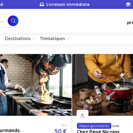
sé
Livraison immédiate
...
pr
Destinations
Thématiques
Dès
Repas gourmands
avec
urmands
50 €
Chez Pépé Nicolas