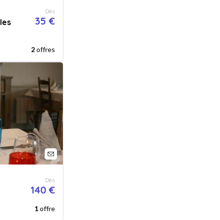
Dès
35 €
les
2
offres
Dès
140 €
1
offre