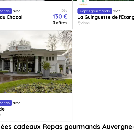
Dès
mands
avec
Repas gourmands
avec
130 €
du Chozal
La Guinguette de l'Etan
3
offres
Vions
mands
avec
de
s
idées cadeaux Repas gourmands Auvergne