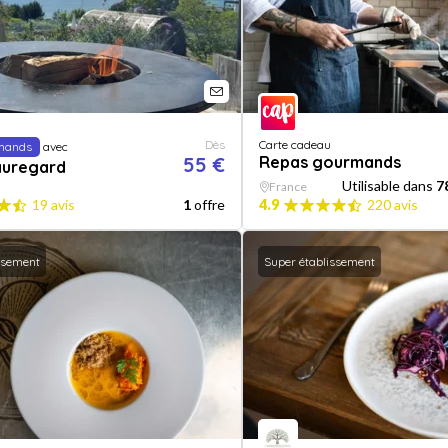
Dès
Carte cadeau
mands
avec
55 €
Repas gourmands
auregard
Utilisable dans
7
France
19 avis
1
offre
4.9
220 avis
ssement
Super établissement