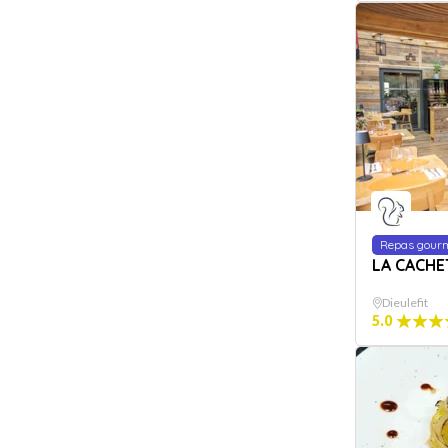
Repas gour
LA CACHE
Dieulefit
5.0