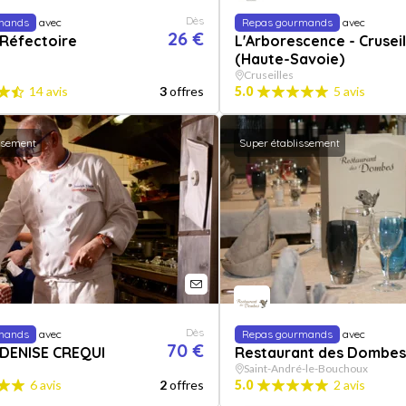
Dès
mands
avec
Repas gourmands
avec
26 €
 Réfectoire
L'Arborescence - Cruseil
(Haute-Savoie)
Cruseilles
14 avis
3
offres
5.0
5 avis
ssement
Super établissement
Dès
mands
avec
Repas gourmands
avec
70 €
 DENISE CREQUI
Restaurant des Dombes
Saint-André-le-Bouchoux
6 avis
2
offres
5.0
2 avis