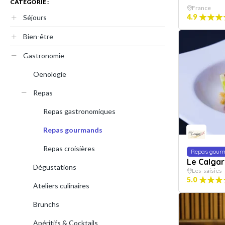
CATÉGORIE :
France
4.9
Séjours
Bien-être
Gastronomie
Oenologie
Repas
Repas gastronomiques
Repas gourmands
Repas croisières
Repas gour
Le Calgar
Dégustations
Les-saisies
5.0
Ateliers culinaires
Brunchs
Apéritifs & Cocktails