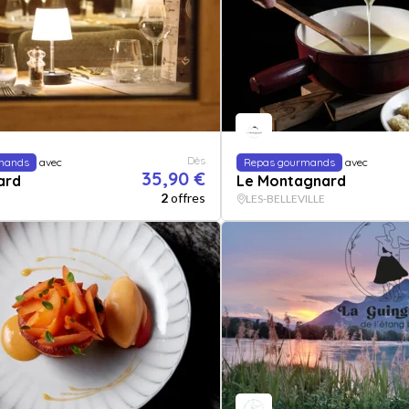
Dès
mands
avec
Repas gourmands
avec
35,90 €
ard
Le Montagnard
2
offres
LES-BELLEVILLE