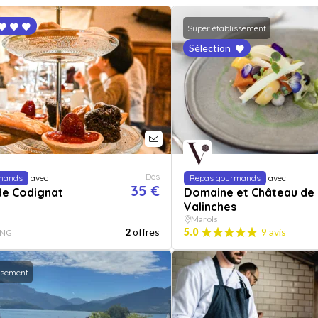
Super établissement
Sélection
Dès
mands
avec
Repas gourmands
avec
35 €
de Codignat
Domaine et Château de
Valinches
Marols
2
offres
5.0
9 avis
ANG
ssement