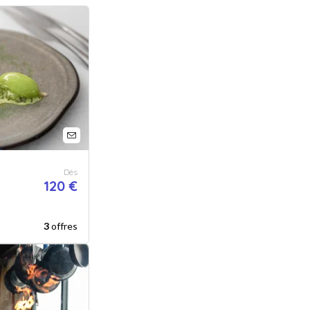
Dès
120 €
3
offres