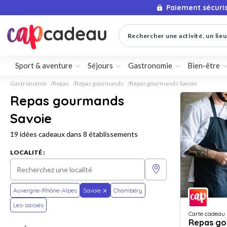
Paiement sécuri
Rechercher une activité, un lieu 
Sport & aventure
Séjours
Gastronomie
Bien-être
Gastronomie
Repas
Repas gourmands
Repas gourmands Savoie
Repas gourmands
Savoie
19 idées cadeaux dans 8 établissements
LOCALITÉ :
Auvergne-Rhône-Alpes
Savoie
Chambéry
Les-saisies
Carte cadeau
Repas go