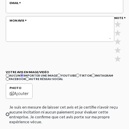
EMAIL
NOTE
MON AVIS
VOTRE AVIS EN IMAGE/VIDÉO
AUCUN
IMPORTER UNE IMAGE
YOUTUBE
TIKTOK
INSTAGRAM
FACEBOOK
AUTRE RÉSEAU SOCIAL
PHOTO
Ajouter
Je suis en mesure de laisser cet avis et je certifie n'avoir reçu
aucune incitation ni aucun paiement pour évaluer cette
entreprise. Je confirme que cet avis porte sur ma propre
expérience vécue.