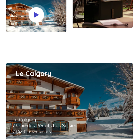
Le Calgary
Le Calgary
73 rue des Périots Les Saisies
73620 Les-saisies