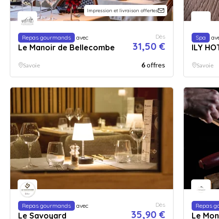
Impression et livraison offertes
Dès
Repas gourmands
avec
Spa
av
31,50 €
Le Manoir de Bellecombe
ILY HO
6
offres
Savoie
Savoie
Dès
Repas gourmands
avec
Repas g
35,90 €
Le Savoyard
Le Mon