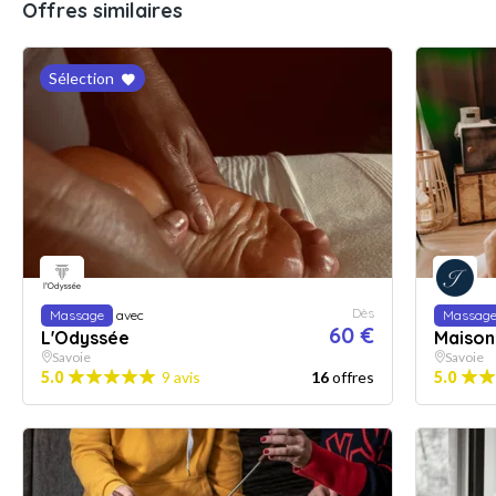
Offres similaires
Sélection
Dès
Massage
avec
Massag
60 €
L'Odyssée
Maison 
Savoie
Savoie
5.0
9 avis
16
offres
5.0