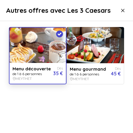
Livraison immédiate
Autres offres avec Les 3 Caesars
Gastronomie
Repas
Repas gourmands
Repas gourmands MEYTHET
Menu découverte
Dès
Menu gourmand
Dès
35 €
45 €
de 1 à 6 personnes
de 1 à 6 personnes
MEYTHET
MEYTHET
Afficher toutes
les images