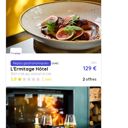
Dès
Repas gastronomiques
avec
129 €
L'Ermitage Hôtel
ST-CYR-AU-MONT-D-OR
1.0
1 avis
2
offres