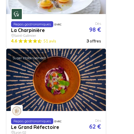
Dès
Repas gastronomiques
avec
98 €
La Charpinière
Saint-Galmier
4.6
51 avis
3
offres
Super établissement
Dès
Repas gastronomiques
avec
62 €
Le Grand Réfectoire
Lyon 02