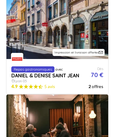
Impression et livraison offertes
Dès
Repas gastronomiques
avec
70 €
DANIEL & DENISE SAINT JEAN
Lyon 05
4.9
5 avis
2
offres