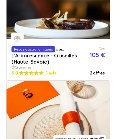
Dès
Repas gastronomiques
avec
105 €
L'Arborescence - Cruseilles
(Haute-Savoie)
Cruseilles
5.0
5 avis
2
offres
Impression et livraison offertes