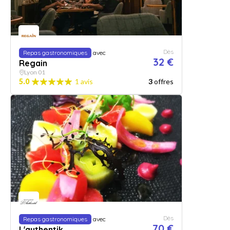
Dès
Repas gastronomiques
avec
32 €
Regain
Lyon 01
5.0
1 avis
3
offres
Dès
Repas gastronomiques
avec
70 €
L'authentik