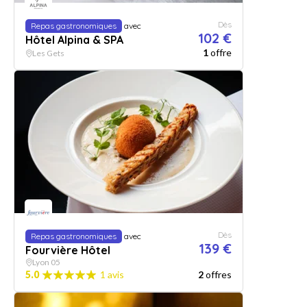
Dès
Repas gastronomiques
avec
102 €
Hôtel Alpina & SPA
1
offre
Les Gets
Dès
Repas gastronomiques
avec
139 €
Fourvière Hôtel
Lyon 05
5.0
1 avis
2
offres