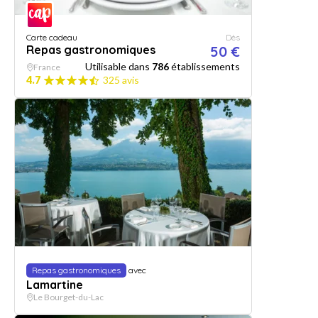
Carte cadeau
Dès
Repas gastronomiques
50 €
Utilisable dans
786
établissements
France
4.7
325 avis
Repas gastronomiques
avec
Lamartine
Le Bourget-du-Lac