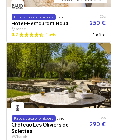
Dès
Repas gastronomiques
avec
230 €
Hôtel-Restaurant Baud
Bonne
4.2
4 avis
1
offre
Dès
Repas gastronomiques
avec
290 €
Château Les Oliviers de
Salettes
Charols