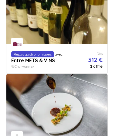
Dès
Repas gastronomiques
avec
312 €
Entre METS & VINS
1
offre
Charvonnex