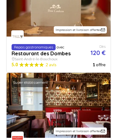
Impression et livraison offertes
Dès
Repas gastronomiques
avec
120 €
Restaurant des Dombes
Saint-André-le-Bouchoux
5.0
2 avis
1
offre
Super établissement
Impression et livraison offertes