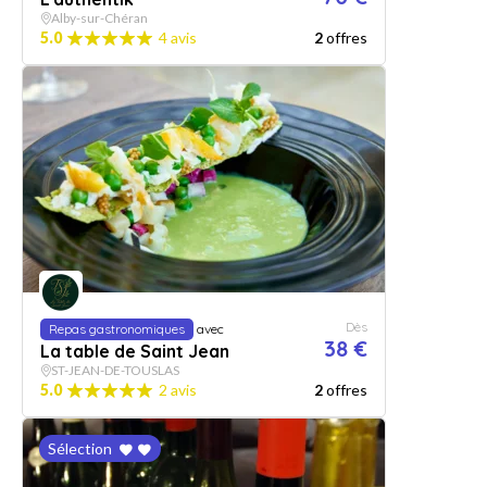
Alby-sur-Chéran
5.0
4 avis
2
offres
Dès
Repas gastronomiques
avec
38 €
La table de Saint Jean
ST-JEAN-DE-TOUSLAS
5.0
2 avis
2
offres
Sélection