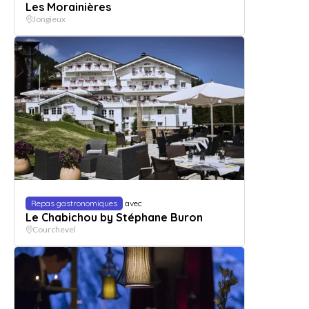
Les Morainières
Jongieux
Repas gastronomiques
avec
Le Chabichou by Stéphane Buron
Courchevel