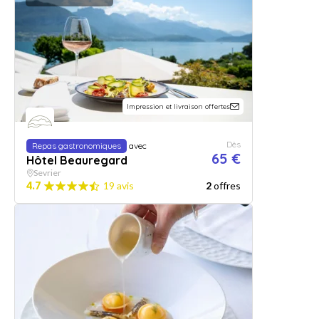
Impression et livraison offertes
Dès
Repas gastronomiques
avec
65 €
Hôtel Beauregard
Sevrier
4.7
19 avis
2
offres