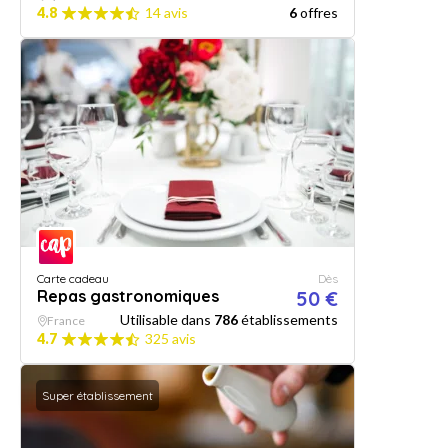
4.8
14 avis
6
offres
Carte cadeau
Dès
Repas gastronomiques
50 €
Utilisable dans
786
établissements
France
4.7
325 avis
Super établissement