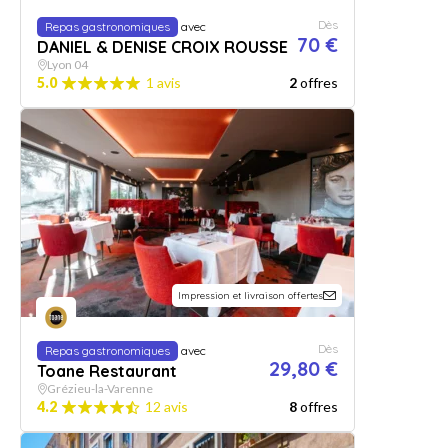
Dès
Repas gastronomiques
avec
70 €
DANIEL & DENISE CROIX ROUSSE
Lyon 04
5.0
1 avis
2
offres
Impression et livraison offertes
Dès
Repas gastronomiques
avec
29,80 €
Toane Restaurant
Grézieu-la-Varenne
4.2
12 avis
8
offres