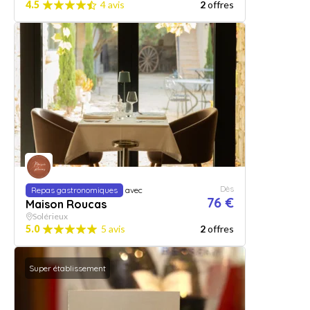
4.5
4 avis
2
offres
Dès
Repas gastronomiques
avec
76 €
Maison Roucas
Solérieux
5.0
5 avis
2
offres
Super établissement