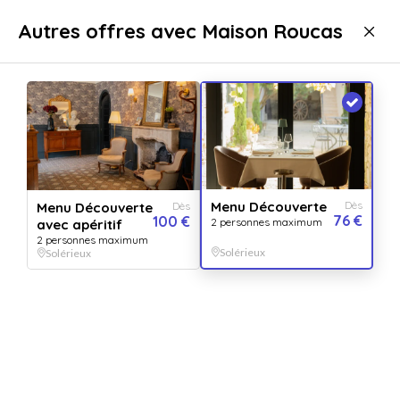
Livraison immédiate
Autres offres avec Maison Roucas
Gastronomie
Repas
Repas gastronomiques
Repas gastronomiques Solérieux
Menu Découverte
Dès
Menu Découverte
Dès
76 €
100 €
2 personnes maximum
avec apéritif
2 personnes maximum
Solérieux
Solérieux
Afficher toutes
les images