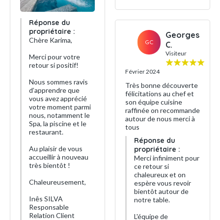
Réponse du
propriétaire :
Georges
Chère Karima,
GC
C.
Visiteur
Merci pour votre
retour si positif!
Février 2024
Nous sommes ravis
Très bonne découverte
d’apprendre que
félicitations au chef et
vous avez apprécié
son équipe cuisine
votre moment parmi
raffinée on recommande
nous, notamment le
autour de nous merci à
Spa, la piscine et le
tous
restaurant.
Réponse du
Au plaisir de vous
propriétaire :
accueillir à nouveau
Merci infiniment pour
très bientôt !
ce retour si
chaleureux et on
Chaleureusement,
espère vous revoir
bientôt autour de
Inês SILVA
notre table.
Responsable
Relation Client
L'équipe de