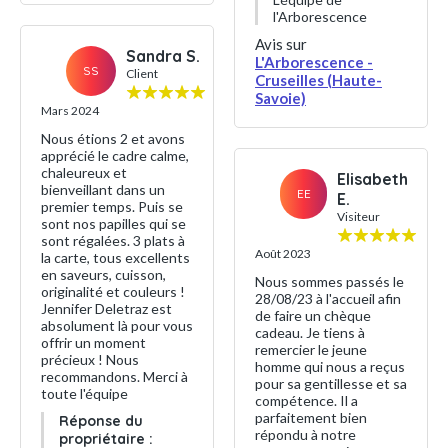
l'Arborescence
Avis sur
Sandra S.
L'Arborescence -
SS
Client
Cruseilles (Haute-
Savoie)
Mars 2024
Nous étions 2 et avons
apprécié le cadre calme,
chaleureux et
Elisabeth
bienveillant dans un
EE
E.
premier temps. Puis se
Visiteur
sont nos papilles qui se
sont régalées. 3 plats à
Août 2023
la carte, tous excellents
en saveurs, cuisson,
Nous sommes passés le
originalité et couleurs !
28/08/23 à l'accueil afin
Jennifer Deletraz est
de faire un chèque
absolument là pour vous
cadeau. Je tiens à
offrir un moment
remercier le jeune
précieux ! Nous
homme qui nous a reçus
recommandons. Merci à
pour sa gentillesse et sa
toute l'équipe
compétence. Il a
parfaitement bien
Réponse du
répondu à notre
propriétaire :