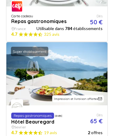
Carte cadeau
Dès
Repas gastronomiques
50 €
Utilisable dans
784
établissements
France
4.7
325 avis
Super établissement
Impression et livraison offertes
Dès
Repas gastronomiques
avec
65 €
Hôtel Beauregard
Sevrier
4.7
19 avis
2
offres