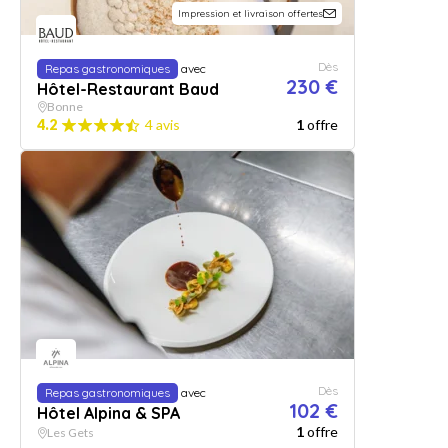
Impression et livraison offertes
Dès
Repas gastronomiques
avec
230 €
Hôtel-Restaurant Baud
Bonne
4.2
4 avis
1
offre
Dès
Repas gastronomiques
avec
102 €
Hôtel Alpina & SPA
1
offre
Les Gets