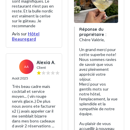
sont magnifiques. Le
restaurant n'est pas en
reste. Et la bulle nordic
est vraiment la cerise
sur le gâteau. Je
recommande
Réponse du
Avis sur
Hôtel
propriétaire :
Beauregard
Chère Valérie,
Un grand merci pour
cette superbe note!
Nous sommes ravies
Alexia A.
de savoir que vous
AA
Client
avez pleinement
apprécié votre
Août 2025
séjour.
Merci pour vos
Très beau cadre mais
gentils mots sur
cocktail et service
notre hôtel,
moyen... ( vin rouge
l'emplacement, la vue
servis glace..) De plus
splendide et la
nous avons ete facturer
sympathie de notre
x2 ( j avais appeler car il
équipe.
me semblait bizarre
dans mes bons cadeaux
Au plaisir de vous
d avoir 2 réservations ...
accueillir à nouveau