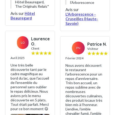
Hôtel Beauregard,
l'Arborescence
The Originals Relais*
Avis sur
Avis sur
Hôtel
L'Arborescence -
Beauregard
Cruseilles (Haute-
Savoie)
Laurence
LO
O.
Patrice N.
PN
Client
Visiteur
Avril 2025
Février 2024
Une très belle
Nous avons découvert
découverte tant par le
le restaurant
cadre magnifique au
l’arborescence pour un
bord du lac, que l'accueil
repas d’anniversaire.
de l'ensemble du
Très bon accueil, un
personnel sans oublier
repas sublime avec de
le repas délicieux. Nous
nombreuses
avions pris le menu
découvertes culinaires,
découverte en 5 plats.
des produit locaux très
Tout était parfait. Merci
bien mis à l’honneur.
pour ce bon moment 😋
L’endive, l’omble
chevalier fumé, l’omble