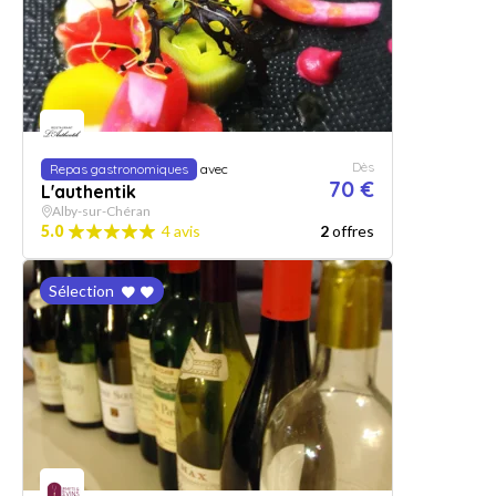
Dès
Repas gastronomiques
avec
70 €
L'authentik
Alby-sur-Chéran
5.0
4 avis
2
offres
Sélection