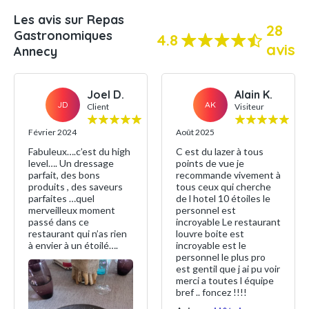
Les avis sur Repas
28
Gastronomiques
4.8
avis
Annecy
Joel D.
Alain K.
JD
AK
Client
Visiteur
Février 2024
Août 2025
Fabuleux….c’est du high
C est du lazer à tous
level…. Un dressage
points de vue je
parfait, des bons
recommande vivement à
produits , des saveurs
tous ceux qui cherche
parfaites …quel
de l hotel 10 étoiles le
merveilleux moment
personnel est
passé dans ce
incroyable Le restaurant
restaurant qui n’as rien
louvre boite est
à envier à un étoilé….
incroyable est le
personnel le plus pro
est gentil que j ai pu voir
merci a toutes l équipe
bref .. foncez !!!!