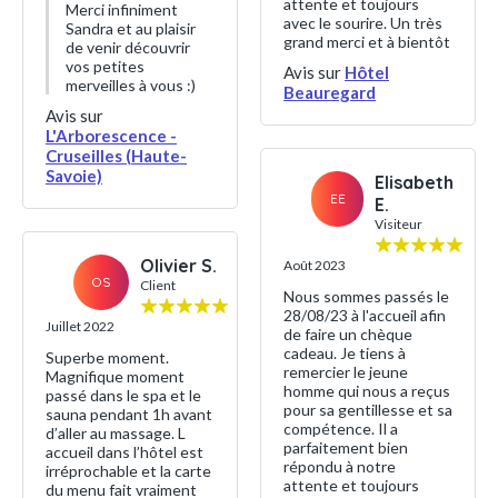
attente et toujours
Merci infiniment
avec le sourire. Un très
Sandra et au plaisir
grand merci et à bientôt
de venir découvrir
vos petites
Avis sur
Hôtel
merveilles à vous :)
Beauregard
Avis sur
L'Arborescence -
Cruseilles (Haute-
Savoie)
Elisabeth
EE
E.
Visiteur
Olivier S.
Août 2023
OS
Client
Nous sommes passés le
28/08/23 à l'accueil afin
Juillet 2022
de faire un chèque
cadeau. Je tiens à
Superbe moment.
remercier le jeune
Magnifique moment
homme qui nous a reçus
passé dans le spa et le
pour sa gentillesse et sa
sauna pendant 1h avant
compétence. Il a
d’aller au massage. L
parfaitement bien
accueil dans l’hôtel est
répondu à notre
irréprochable et la carte
attente et toujours
du menu fait vraiment