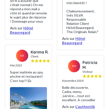
on m a assurer que
très bientôt !
c'était normal ) On me
répond a mon mail a
Chaleureusement,
côté et quand je renvoie
Inês SILVA
le sujet plus de réponse
Responsable
! Dommage pour vous
Relation Client
Hôtel Beauregard,
Avis sur
Hôtel
The Originals Relais*
Beauregard
Avis sur
Hôtel
Beauregard
Karima R.
KR
Client
Patricia
Mai 2025
PM
M.
Visiteur
Super matinée au spa,
piscine et restaurant!
C’est top!!!👍
Novembre 2024
Belle découverte.
Cadre, menu,
,service.....tout est
excellent. A conseiller
Avis sur
L'authentik