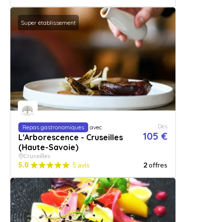
Super établissement
Dès
Repas gastronomiques
avec
105 €
L'Arborescence - Cruseilles
(Haute-Savoie)
Cruseilles
5.0
5 avis
2
offres