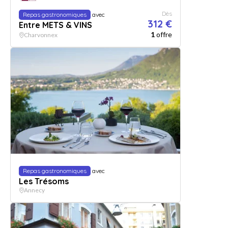
Dès
Repas gastronomiques
avec
312 €
Entre METS & VINS
1
offre
Charvonnex
Repas gastronomiques
avec
Les Trésoms
Annecy