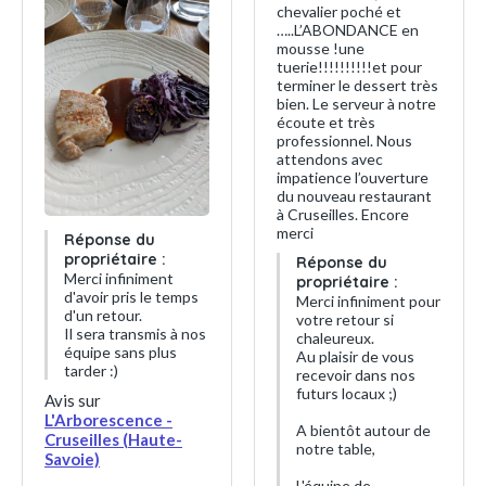
chevalier poché et
…..L’ABONDANCE en
mousse !une
tuerie!!!!!!!!!!et pour
terminer le dessert très
bien. Le serveur à notre
écoute et très
professionnel. Nous
attendons avec
impatience l’ouverture
du nouveau restaurant
à Cruseilles. Encore
merci
Réponse du
propriétaire :
Réponse du
Merci infiniment
propriétaire :
d'avoir pris le temps
Merci infiniment pour
d'un retour.
votre retour si
Il sera transmis à nos
chaleureux.
équipe sans plus
Au plaisir de vous
tarder :)
recevoir dans nos
futurs locaux ;)
Avis sur
L'Arborescence -
A bientôt autour de
Cruseilles (Haute-
notre table,
Savoie)
L'équipe de