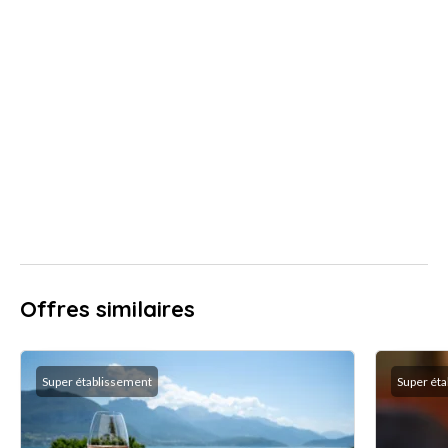
Offres similaires
Super établissement
Super ét