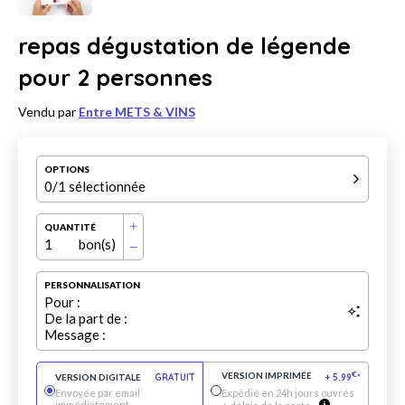
repas dégustation de légende
pour 2 personnes
Vendu par
Entre METS & VINS
OPTIONS
0
/1 sélectionnée
QUANTITÉ
1
bon(s)
PERSONNALISATION
Pour :
De la part de :
Message :
VERSION IMPRIMÉE
€
VERSION DIGITALE
GRATUIT
+
5.99
*
Envoyée par email
Expédié en 24h jours ouvrés
immédiatement