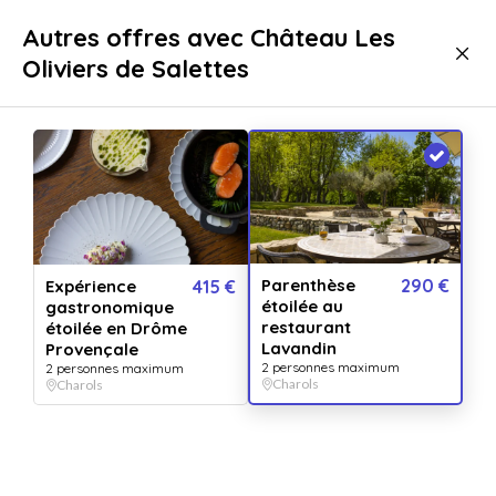
Livraison immédiate
Autres offres avec Château Les
Oliviers de Salettes
Gastronomie
Repas
Repas gastronomiques
Repas gastronomiques Charols
Parenthèse
290 €
Expérience
415 €
étoilée au
gastronomique
restaurant
étoilée en Drôme
Lavandin
Provençale
2 personnes maximum
2 personnes maximum
Charols
Charols
Afficher toutes
les images