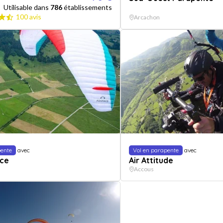
Utilisable dans
786
établissements
100 avis
Arcachon
pente
avec
Vol en parapente
avec
ce
Air Attitude
Accous