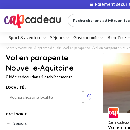
Paiement sécuri
Rechercher une activité, un lieu 
Sport & aventure
Séjours
Gastronomie
Bien-être
Sport & aventure
Baptême de l'air
Vol en parapente
Vol en parapente Nouve
Vol en parapente
Nouvelle-Aquitaine
0 idée cadeau dans 4 établissements
LOCALITÉ :
CATÉGORIE :
Carte cadeau
Séjours
Vol en p