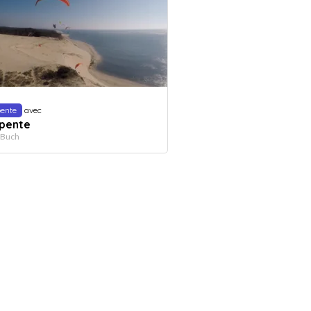
pente
avec
apente
-Buch