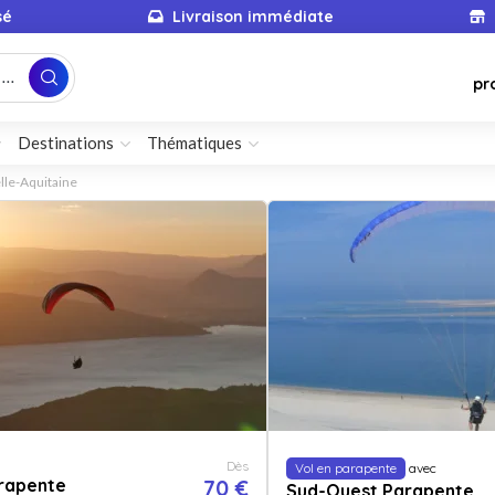
sé
Livraison immédiate
...
pr
Destinations
Thématiques
lle-Aquitaine
Dès
Vol en parapente
avec
arapente
70 €
Sud-Ouest Parapente