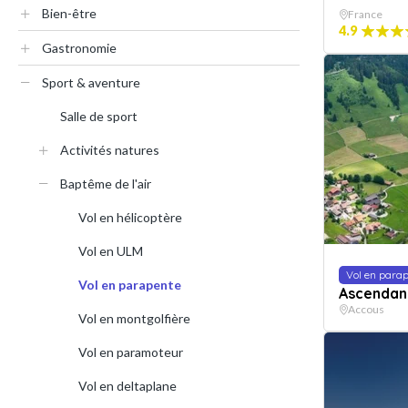
Bien-être
France
4.9
Gastronomie
Sport & aventure
Salle de sport
Activités natures
Baptême de l'air
Vol en hélicoptère
Vol en ULM
Vol en para
Vol en parapente
Ascendan
Accous
Vol en montgolfière
Vol en paramoteur
Vol en deltaplane