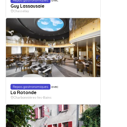
Repas gastronomiques
avec
Guy Lassausaie
Chasselay
Repas gastronomiques
avec
La Rotonde
Charbonnières-les-Bains