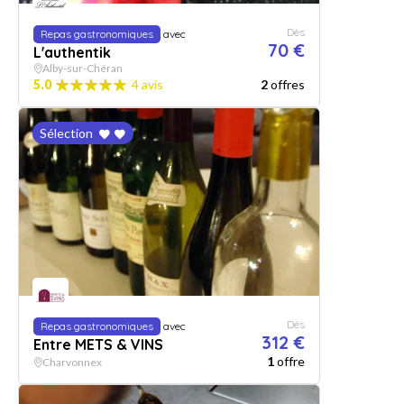
Dès
Repas gastronomiques
avec
70 €
L'authentik
Alby-sur-Chéran
5.0
4 avis
2
offres
Sélection
Dès
Repas gastronomiques
avec
312 €
Entre METS & VINS
1
offre
Charvonnex