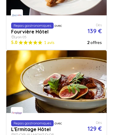
Dès
Repas gastronomiques
avec
139 €
Fourvière Hôtel
Lyon 05
5.0
1 avis
2
offres
Dès
Repas gastronomiques
avec
129 €
L'Ermitage Hôtel
ST-CYR-AU-MONT-D-OR