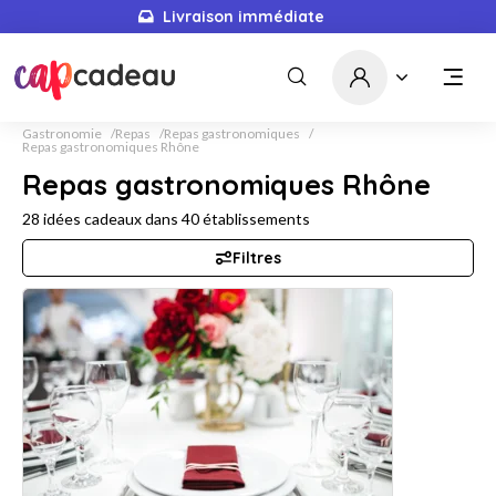
Livraison immédiate
5667
idées cadeaux
Gastronomie
Repas
Repas gastronomiques
Repas gastronomiques Rhône
Repas gastronomiques Rhône
28
idées cadeaux dans
40
établissements
Filtres