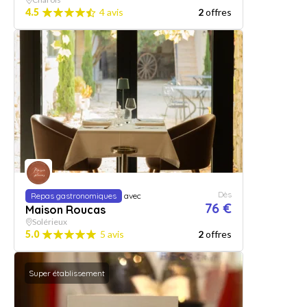
4.5
4 avis
2
offres
Dès
Repas gastronomiques
avec
76 €
Maison Roucas
Solérieux
5.0
5 avis
2
offres
Super établissement