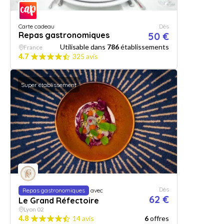
Carte cadeau
Dès
Repas gastronomiques
50 €
Utilisable dans
786
établissements
France
4.7
325 avis
Super établissement
Dès
Repas gastronomiques
avec
62 €
Le Grand Réfectoire
Lyon 02
4.8
14 avis
6
offres