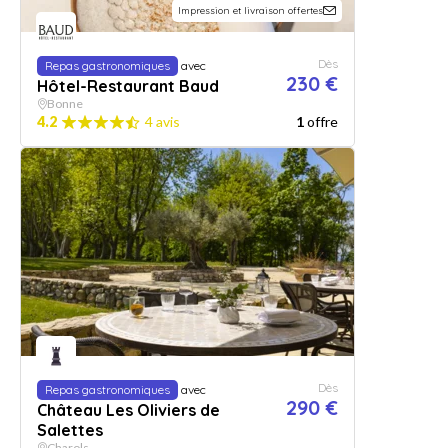
Impression et livraison offertes
Dès
Repas gastronomiques
avec
230 €
Hôtel-Restaurant Baud
Bonne
4.2
4 avis
1
offre
Dès
Repas gastronomiques
avec
290 €
Château Les Oliviers de
Salettes
Charols