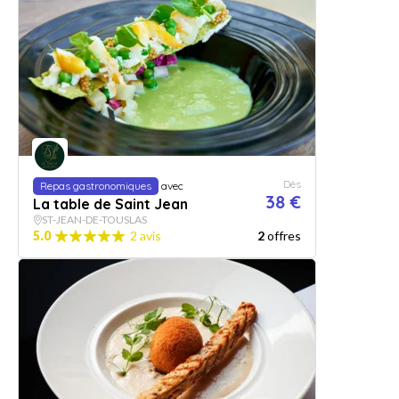
Dès
Repas gastronomiques
avec
38 €
La table de Saint Jean
ST-JEAN-DE-TOUSLAS
5.0
2 avis
2
offres