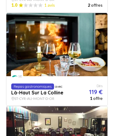
1.0
1 avis
2
offres
Dès
Repas gastronomiques
avec
119 €
Là-Haut Sur La Colline
1
offre
ST-CYR-AU-MONT-D-OR