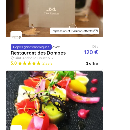
Impression et livraison offertes
Dès
Repas gastronomiques
avec
120 €
Restaurant des Dombes
Saint-André-le-Bouchoux
5.0
2 avis
1
offre