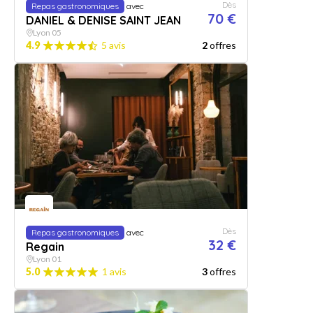
Dès
Repas gastronomiques
avec
70 €
DANIEL & DENISE SAINT JEAN
Lyon 05
4.9
5 avis
2
offres
Dès
Repas gastronomiques
avec
32 €
Regain
Lyon 01
5.0
1 avis
3
offres