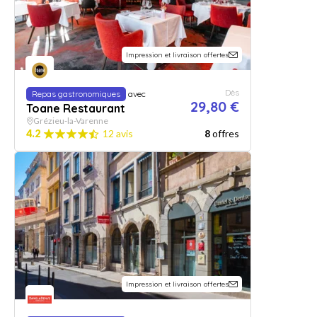
Impression et livraison offertes
Dès
Repas gastronomiques
avec
29,80 €
Toane Restaurant
Grézieu-la-Varenne
4.2
12 avis
8
offres
Impression et livraison offertes