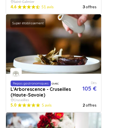
Saint-Galmier
4.6
51 avis
3
offres
Super établissement
Dès
Repas gastronomiques
avec
105 €
L'Arborescence - Cruseilles
(Haute-Savoie)
Cruseilles
5.0
5 avis
2
offres