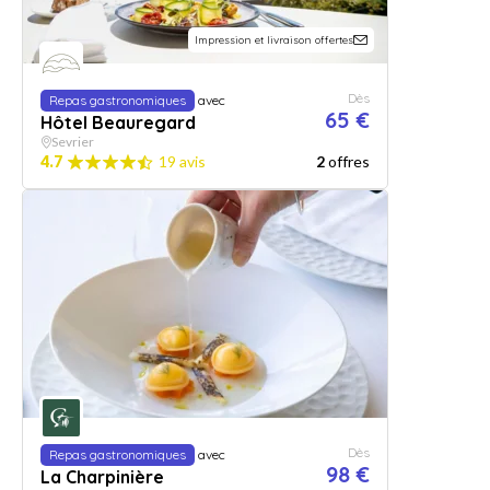
Impression et livraison offertes
Dès
Repas gastronomiques
avec
65 €
Hôtel Beauregard
Sevrier
4.7
19 avis
2
offres
Dès
Repas gastronomiques
avec
98 €
La Charpinière