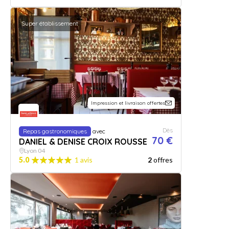
Super établissement
Impression et livraison offertes
Dès
Repas gastronomiques
avec
70 €
DANIEL & DENISE CROIX ROUSSE
Lyon 04
5.0
1 avis
2
offres