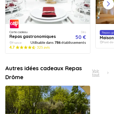
Carte cadeau
Dès
Repas g
Repas gastronomiques
50 €
Maison
Utilisable dans
786
établissements
Pont-de-
France
4.7
325 avis
Autres idées cadeaux Repas
Voir
tout
Drôme