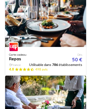
Carte cadeau
Dès
Repas
50 €
Utilisable dans
786
établissements
France
4.8
498 avis