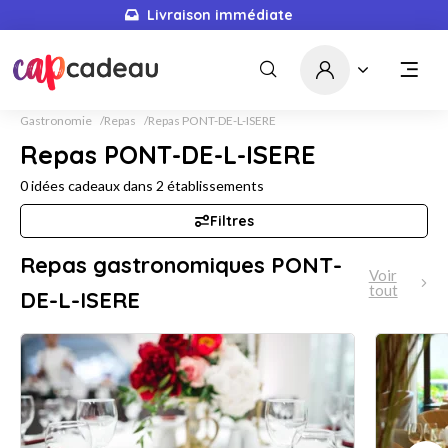
Livraison immédiate
Gastronomie
Repas
Repas PONT-DE-L-ISERE
Repas PONT-DE-L-ISERE
0
idées cadeaux dans
2
établissements
Filtres
Repas gastronomiques PONT-
Voir
tout
DE-L-ISERE