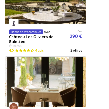
Dès
Repas gastronomiques
avec
290 €
Château Les Oliviers de
Salettes
Charols
4.5
4 avis
2
offres