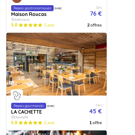
Dès
Repas gastronomiques
avec
76 €
Maison Roucas
Solérieux
5.0
5 avis
2
offres
Dès
Repas gourmands
avec
45 €
LA CACHETTE
Dieulefit
5.0
2 avis
1
offre