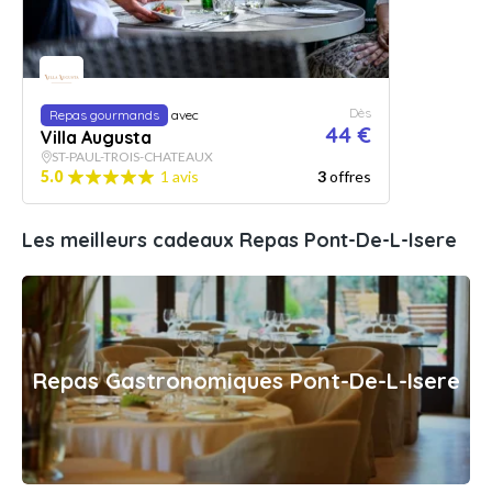
Dès
Repas gourmands
avec
44 €
Villa Augusta
ST-PAUL-TROIS-CHATEAUX
5.0
1 avis
3
offres
Les meilleurs cadeaux Repas Pont-De-L-Isere
Repas Gastronomiques Pont-De-L-Isere