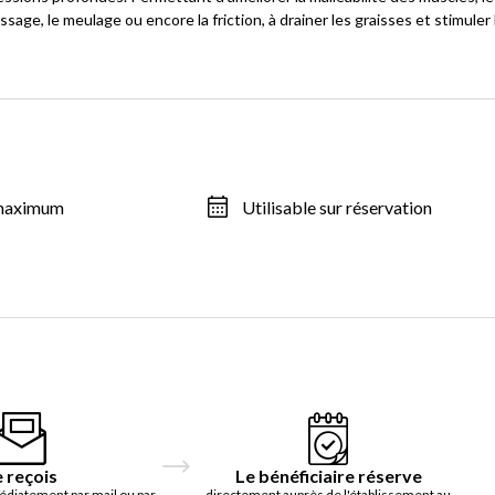
ge, le meulage ou encore la friction, à drainer les graisses et stimuler 
 maximum
Utilisable sur réservation
e reçois
Le bénéficiaire réserve
édiatement par mail ou par
directement auprès de l'établissement au