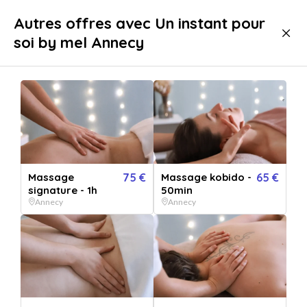
Livraison immédiate
Autres offres avec Un instant pour
soi by mel Annecy
Bien-être
Massage
Massage Annecy
Massage
75 €
Massage kobido -
65 €
signature - 1h
50min
Annecy
Annecy
Afficher toutes
les images