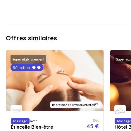
Offres similaires
Super établissement
Super ét
Sélection
Impression et livraison offertes
Dès
Massage
avec
Massage
45 €
Étincelle Bien-être
Hôtel 