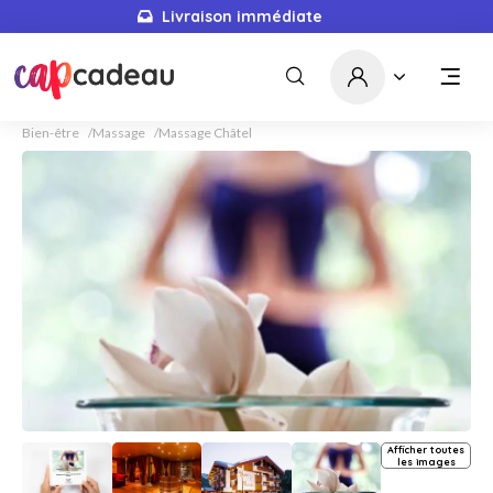
Livraison immédiate
Bien-être
Massage
Massage Châtel
Afficher toutes
les images