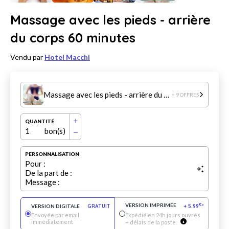
Massage avec les pieds - arrière
du corps 60 minutes
Vendu par
Hotel Macchi
Massage avec les pieds - arrière du corps 60 minutes
+ 9 OFFRES
QUANTITÉ
1
bon(s)
PERSONNALISATION
Pour :
De la part de :
Message :
VERSION IMPRIMÉE
€
VERSION DIGITALE
GRATUIT
+
5.99
*
Envoyée par email
Expédié en 24h jours ouvrés
immédiatement
+ délais de la poste.