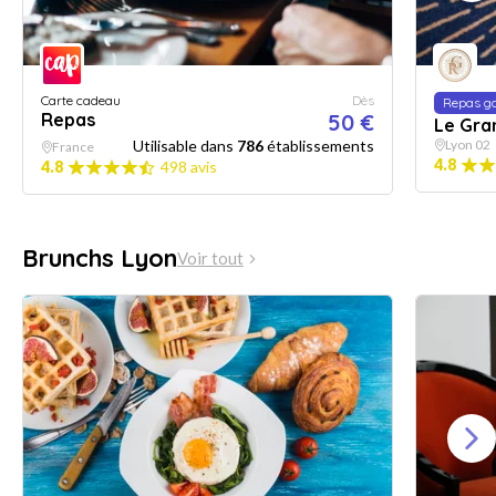
Carte cadeau
Dès
Repas g
Repas
50 €
Le Gra
Utilisable dans
786
établissements
Lyon 02
France
4.8
4.8
498 avis
Brunchs Lyon
Voir tout