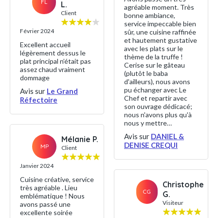
FL
L.
agréable moment. Très
Client
bonne ambiance,
service impeccable bien
Février 2024
sûr, une cuisine raffinée
et hautement gustative
Excellent accueil
avec les plats sur le
légèrement dessus le
thème de la truffe !
plat principal n’était pas
Cerise sur le gâteau
assez chaud vraiment
(plutôt le baba
dommage
d'ailleurs), nous avons
pu échanger avec Le
Avis sur
Le Grand
Chef et repartir avec
Réfectoire
son ouvrage dédicacé;
nous n'avons plus qu'à
nous y mettre…
Avis sur
DANIEL &
Mélanie P.
DENISE CREQUI
MP
Client
Janvier 2024
Cuisine créative, service
Christophe
très agréable . Lieu
CG
G.
emblématique ! Nous
Visiteur
avons passé une
excellente soirée