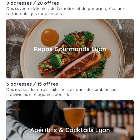
9 adresses / 28 offres
Des saveurs délicates, de l'émotion et du partage grâce aux
restaurants gastronomiques...
Repas Gourmands Lyon
6 adresses / 15 offres
Des menus du terroir, faits maison, dans des ambiances
conviviales et élégantes pour do...
Apéritifs & Cocktails Lyon