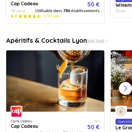
Cap Cadeau
50 €
Winem
Utilisable dans
786
établissements
France
Lyon
4.9
1797 avis
Apéritifs & Cocktails Lyon
Voir tout
Super ét
Carte cadeau
Dès
Apéritifs
Cap Cadeau
50 €
Le Gra