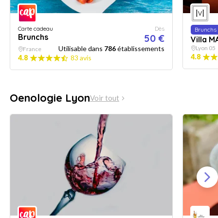
Carte cadeau
Dès
Brunchs
Brunchs
50 €
Villa M
Utilisable dans
786
établissements
Lyon 05
France
4.8
4.8
83 avis
Oenologie Lyon
Voir tout