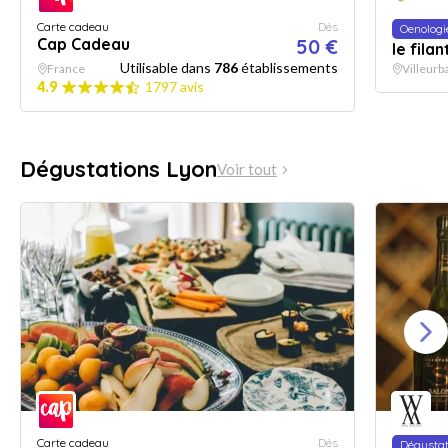
Carte cadeau
Dès
Oenologi
Cap Cadeau
50 €
le fila
Utilisable dans
786
établissements
France
Villeurb
4.9
1797 avis
Dégustations Lyon
Voir tout
Carte cadeau
Dès
Dégustat