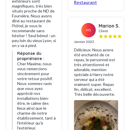
extérieurs sont
Restaurant
magnifiques, très bien
situés proche de ND de
Fourvière. Nous avons
dîné au restaurant de
Marion S.
l'hôtel, je vous le
MS
recommande sans
Client
hésiter ! Seul bémol : un
peu loin du vieux Lyon, si
Janvier 2023
on y va à pied.
Délicieux. Nous avons
Réponse du
été enchanté de ce
propriétaire :
repas, le personnel est
Cher Maxime, nous
très attentionné et
vous remercions
adorable, mention
sincèrement pour
spéciale à Harry notre
votre retour positif.
serveur qui a été
Nous sommes ravis
vraiment super. Repas
que vous ayez
fin, délicat, excellent.
apprécié nos
Très belle découverte.
installations bien-
être, le calme des
lieux ainsi que le
charme de notre
établissement, tant à
l'intérieur qu'à
l'extérieur.