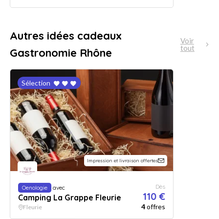
Autres idées cadeaux
Voir
tout
Gastronomie Rhône
Sélection
Impression et livraison offertes
Dès
Oenologie
avec
110 €
Camping La Grappe Fleurie
4
offres
Fleurie