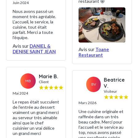
restaurant 🤩
Juin 2024
Nous avons passé un
moment très agréable.
L'accueil, le service, la
cuisine, tout était
parfait. Merci a toute
l'équipe.
Avis sur
DANIEL &
Avis sur
Toane
DENISE SAINT JEAN
Restaurant
Marie B.
Beatrice
MB
Client
BV
V.
Visiteur
Mai 2024
Le repas était succulent
Mars 2026
de l'entrée au dessert
Une cuisine originale et
vraiment un grand merci
raffinée dans un trés
au serveur très aimable
beau cadre. Merci pour
ainsi que le chef
l'accueil et le service au
cuisinier un vrai délice
top, nous avons passé
un grand merci
une excellente soirée.