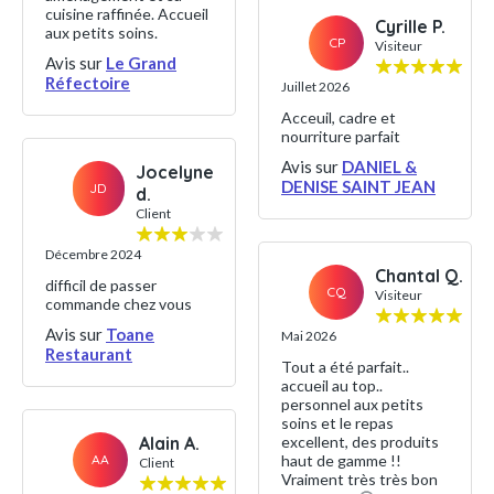
cuisine raffinée. Accueil
Cyrille P.
aux petits soins.
CP
Visiteur
Avis sur
Le Grand
Réfectoire
Juillet 2026
Acceuil, cadre et
nourriture parfait
Avis sur
DANIEL &
Jocelyne
DENISE SAINT JEAN
JD
d.
Client
Décembre 2024
Chantal Q.
difficil de passer
CQ
Visiteur
commande chez vous
Avis sur
Toane
Mai 2026
Restaurant
Tout a été parfait..
accueil au top..
personnel aux petits
soins et le repas
Alain A.
excellent, des produits
AA
haut de gamme !!
Client
Vraiment très très bon