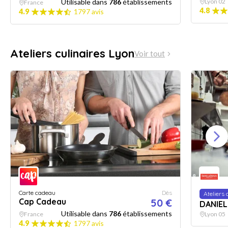
Utilisable dans
786
établissements
Lyon 02
France
4.8
4.9
1797 avis
Ateliers culinaires Lyon
Voir tout
Carte cadeau
Dès
Ateliers 
Cap Cadeau
50 €
DANIEL
Utilisable dans
786
établissements
France
Lyon 05
4.9
1797 avis