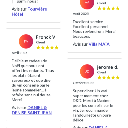
parmi nous !
AA
Client
Avis sur
Fourvière
Hôtel
Août 2025
Excellent service
Excellent personnel
Nous reviendrons Merci
beaucoup
Franck V.
FV
Client
Avis sur
Villa MAÏA
Avril 2025
Délicieux cadeau de
Noël que nous ont
jerome d.
offert les enfants. Tous
JD
Client
les plats étaient
savoureux et que dire
Octobre 2022
du vin conseillé par le
jeune sommelier… à
Super dîner. Un vrai
refaire sans nul doute.
super moment chez
Merci
D&D. Merci à Maxime
pour les conseils sur le
Avis sur
DANIEL &
vin. Je recommande
DENISE SAINT JEAN
l'andouillette un pure
délice
Avis sur
DANIEL &