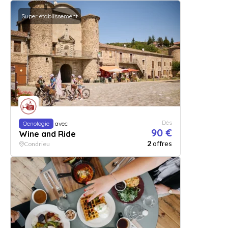
Super établissement
Dès
Oenologie
avec
90 €
Wine and Ride
2
offres
Condrieu