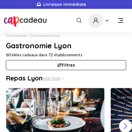
Livraison immédiate
Gastronomie
Gastronomie Lyon
Gastronomie Lyon
60
idées cadeaux dans
72
établissements
Filtres
Repas Lyon
Voir tout
Super ét