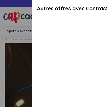
Paiement sécuri
Autres offres avec Contras
Rechercher une activité, un lieu 
Sport & aventure
Séjours
Gastronomie
Bien-être
Gastronomie
Apéritifs & Cocktails
Apéritifs & Cocktails Lyon 02