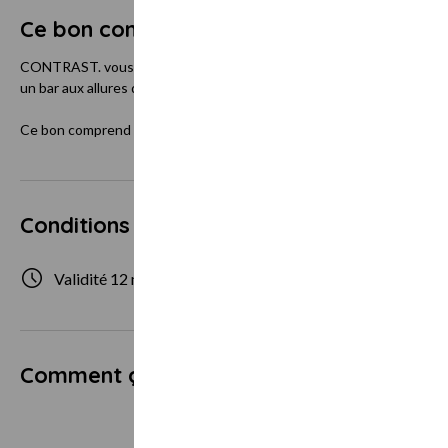
Ce bon comprend
CONTRAST. vous invite à vivre une expérience inédite au cœur de Lyo
un bar aux allures d’appartement design. Vous êtes comme à la maiso
Ce bon comprend deux cocktails et trois tapas.
Conditions d'utilisation
Validité 12 mois
2 personne
Comment ça marche ?