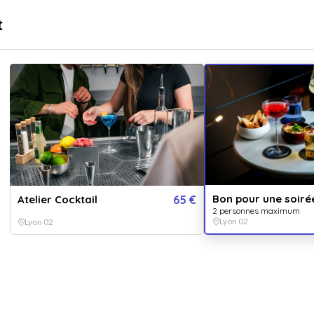
sé
Livraison immédiate
t
...
pr
Destinations
Thématiques
Bon pour une soiré
Atelier Cocktail
65 €
2 personnes maximum
Lyon 02
Lyon 02