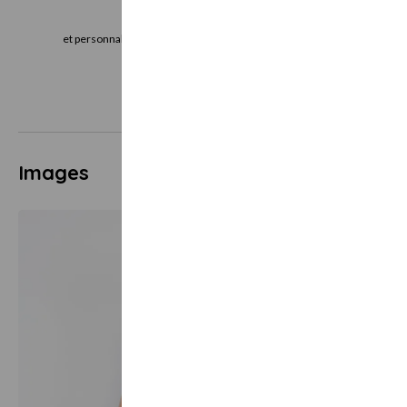
Je choisis
J
et personnalise mon bon cadeau directement
le bon cadeau imm
en ligne
vo
Images