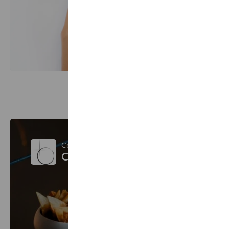
Ce bon cadeau est vendu par
Contrast